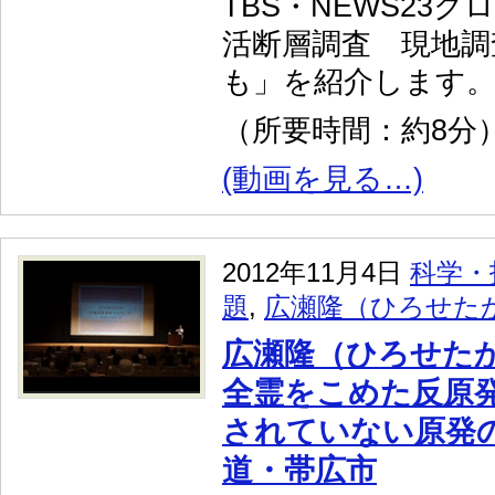
TBS・NEWS23
活断層調査 現地調
も」を紹介します
（所要時間：約8分
(動画を見る…)
2012年11月4日
科学・
題
,
広瀬隆（ひろせた
広瀬隆（ひろせた
全霊をこめた反原
されていない原発のこ
道・帯広市