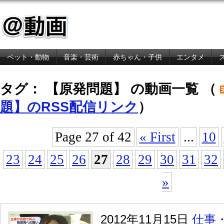
ペット・動物
音楽・芸術
赤ちゃん・子供
エンタメ
金融・経済
タグ： 【原発問題】 の動画一覧 （
題】のRSS配信リンク
）
Page 27 of 42
« First
...
10
23
24
25
26
27
28
29
30
31
32
»
2012年11月15日
仕事