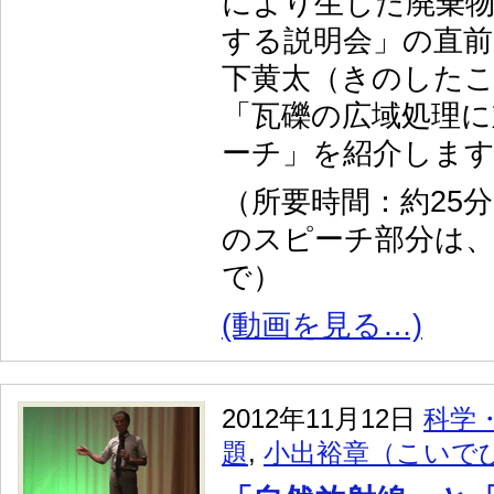
により生じた廃棄物
する説明会」の直前
下黄太（きのした
「瓦礫の広域処理に
ーチ」を紹介しま
（所要時間：約25
のスピーチ部分は、
で）
(動画を見る…)
2012年11月12日
科学
題
,
小出裕章（こいで