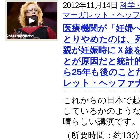
2012年11月14日
科学
マーガレット・ヘッ
医療機関が「妊婦
とりやめたのは、
親が妊娠時にＸ線
とが原因だと統計
ら25年も後のこと
レット・ヘッファ
これからの日本で
しているかのよう
晴らしい講演です
（所要時間：約13