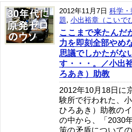
2012年11月7日
科学・
題
,
小出裕章（こいで
ここまで来たんだ
力を即刻全部やめ
思議でしかたがな
す・・・。／小出
ろあき）助教
2012年10月18日
験所で行われた、小
ひろあき）助教の
の中から、「2030
策の矛盾についての