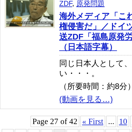
ZDF
,
原発問題
海外メディア「こ
権侵害だ」／ドイ
送ZDF「福島原発
（日本語字幕）
同じ日本人として
い・・・。
（所要時間：約8分
(動画を見る…)
Page 27 of 42
« First
...
10