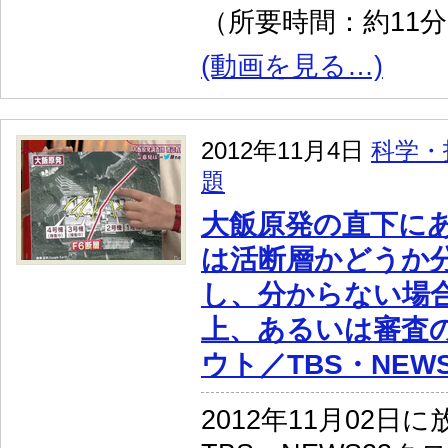
（所要時間：約11
(動画を見る…)
2012年11月4日
科学・
題
大飯原発の直下にあ
は活断層かどうか
し、分からない場
上、あるいは審査
ウト／TBS・NEW
2012年11月02日