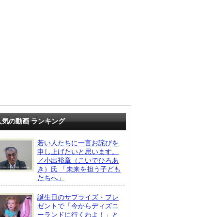
人気の動画 ランキング
若い人たちに一言お詫びを
申し上げたいと思います。
／小出裕章（こいでひろあ
き）氏 「未来を担う子ども
たちへ」
誕生日のサプライズ・プレ
ゼントで「今からディズニ
ーランドに行くわよ！」と