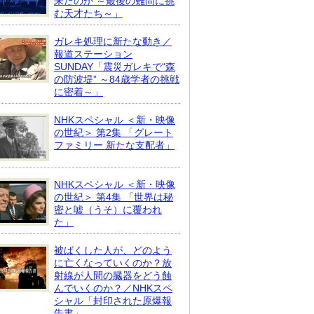
来たのか ～最後の難問に挑
む天才たち～」
ガレキ処理に新たな動き／
報道ステーション
SUNDAY「震災ガレキで“森
の防波堤” ～84歳学者の挑戦
に密着～」
NHKスペシャル ＜新・映像
の世紀＞ 第2集 「グレート
ファミリー 新たな支配者」
NHKスペシャル ＜新・映像
の世紀＞ 第4集 「世界は秘
密と嘘（うそ）に覆われ
た」
被ばくした人が、どのよう
に亡くなっていくのか？放
射線が人間の臓器をどう蝕
んでいくのか？／NHKスペ
シャル「封印された原爆報
告書」