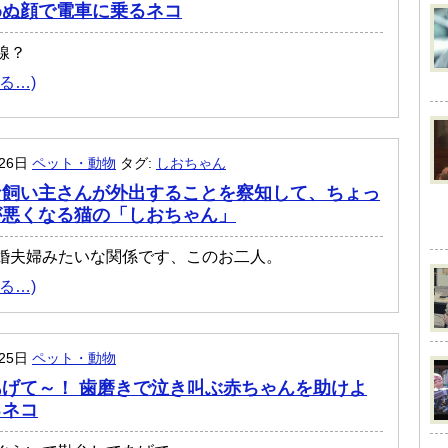
わぬ顔で電車に乗るネコ
線？
る…)
月26日
ペット・動物
タグ:
しおちゃん
な飼い主さんが外出することを察知して、ちょっ
が悪くなる猫の「しおちゃん」
婚夫婦みたいな関係です、このお二人。
る…)
月25日
ペット・動物
げて～！ 歯磨きで泣き叫ぶ赤ちゃんを助けよ
るネコ