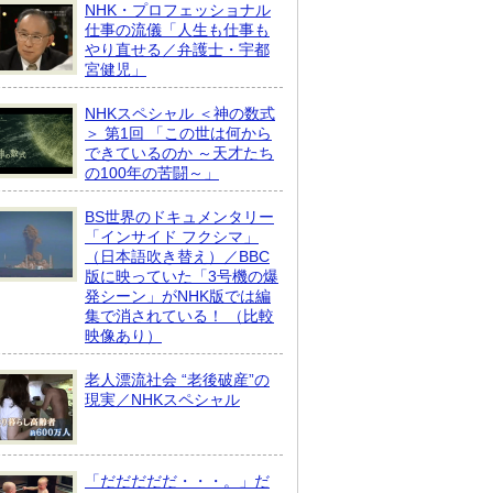
NHK・プロフェッショナル
仕事の流儀「人生も仕事も
やり直せる／弁護士・宇都
宮健児」
NHKスペシャル ＜神の数式
＞ 第1回 「この世は何から
できているのか ～天才たち
の100年の苦闘～」
BS世界のドキュメンタリー
「インサイド フクシマ」
（日本語吹き替え）／BBC
版に映っていた「3号機の爆
発シーン」がNHK版では編
集で消されている！ （比較
映像あり）
老人漂流社会 “老後破産”の
現実／NHKスペシャル
「だだだだだ・・・。」だ