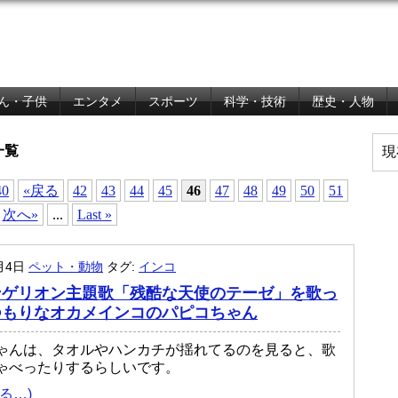
ん・子供
エンタメ
スポーツ
科学・技術
歴史・人物
一覧
現
40
«戻る
42
43
44
45
46
47
48
49
50
51
次へ»
...
Last »
0月4日
ペット・動物
タグ:
インコ
ンゲリオン主題歌「残酷な天使のテーゼ」を歌っ
つもりなオカメインコのパピコちゃん
ゃんは、タオルやハンカチが揺れてるのを見ると、歌
ゃべったりするらしいです。
る…)