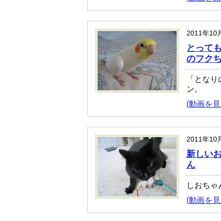
2011年1
とって
のフク
「となり
ン。
(動画を見
2011年1
新しい
ん
しおちゃ
(動画を見