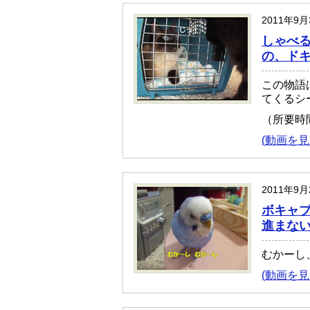
2011年9
しゃべ
の、ド
この物語
てくるシ
（所要時
(動画を見
2011年9
ボキャ
進まな
むかーし
(動画を見