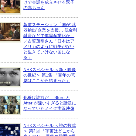
けで会話を成立させる双子
の赤ちゃん
報道ステーション「国が“武
器輸出”企業を支援… 低金利
融資などで軍需産業化か」
／古賀茂明さん「日本はア
メリカのように戦争がない
と生きていけない国にな
る」
NHKスペシャル ＜新・映像
の世紀＞ 第1集 「百年の悲
劇はここから始まった」
化粧は詐欺だ！ Bfore と
After が違いすぎると話題に
なっていたメイク実況映像
NHKスペシャル ＜神の数式
＞ 第2回 「宇宙はどこから