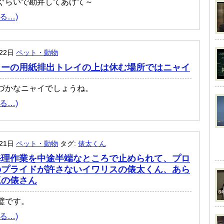
ぐらいで勘弁してあげて～
る…)
月22日
ペット・動物
ターの用紙排出トレイの上は休む場所ではニャイ
づかなニャイでしょうね。
る…)
月21日
ペット・動物
タグ:
俵太くん
修理作業を中途半端なところで止められて、プロ
のプライドが許さないイワリスの俵太くん、あら
工の俵さん
璧です。
る…)