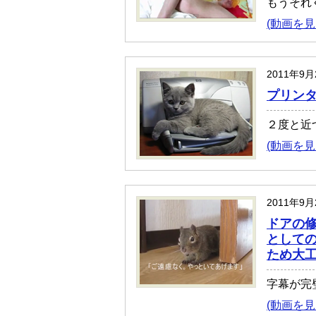
もうそれ
(動画を見
2011年9
プリン
２度と近
(動画を見
2011年9
ドアの
として
ため大
字幕が完
(動画を見