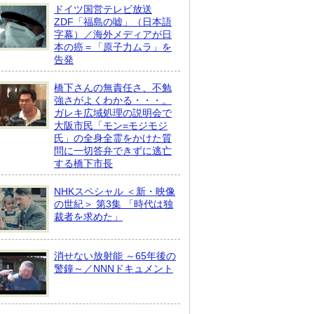
ドイツ国営テレビ放送
ZDF「福島の嘘」（日本語
字幕）／海外メディアが日
本の癌＝「原子力ムラ」を
告発
橋下さんの無責任さ、不勉
強さがよくわかる・・・。
ガレキ広域処理の説明会で
大阪市民「モン=モジモジ
氏」の全身全霊をかけた質
問に一切答弁できずに逃亡
する橋下市長
NHKスペシャル ＜新・映像
の世紀＞ 第3集 「時代は独
裁者を求めた」
消せない放射能 ～65年後の
警鐘～／NNNドキュメント