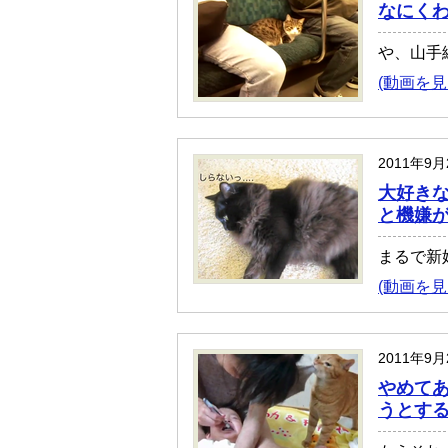
なにく
や、山手
(動画を見
2011年9
大好き
と機嫌
まるで新
(動画を見
2011年9
やめてあ
うとす