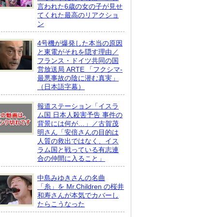
言われた6歳の女の子が見せ
てくれた最高のリアクショ
ン
4号機が爆発した本当の原因
と東電がそれを隠す理由／
フランス・ドイツ共同の国
営放送局 ARTE 「フクシマ-
最悪事故の陰に潜む真実」
（日本語字幕）
報道ステーション「イスラ
ム国 日本人殺害予告 事件の
背景には何が…」／古賀茂
明さん「安倍さんの目的は
人質の救出ではなく、イス
ラム国と戦っている有志連
合の仲間に入ること」
中島みゆきさんの名曲
「糸」を Mr.Children の桜井
和寿さんが本気でカバーし
たらこうなった