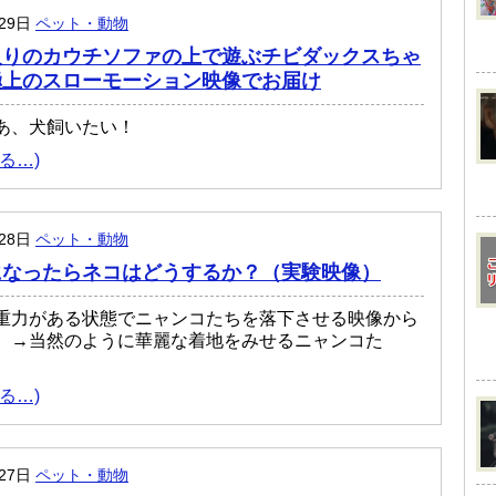
月29日
ペット・動物
入りのカウチソファの上で遊ぶチビダックスちゃ
極上のスローモーション映像でお届け
あ、犬飼いたい！
る…)
月28日
ペット・動物
になったらネコはどうするか？（実験映像）
重力がある状態でニャンコたちを落下させる映像から
。→当然のように華麗な着地をみせるニャンコた
。
る…)
月27日
ペット・動物