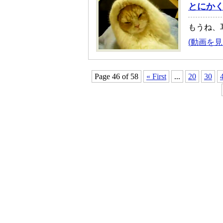
とにか
もうね、
(動画を見
Page 46 of 58
« First
...
20
30