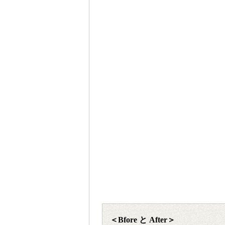
＜Bfore と After＞