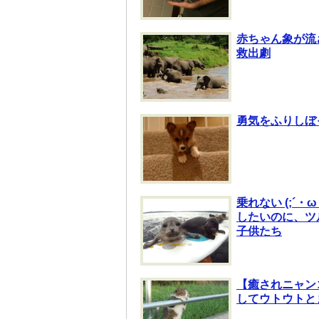
赤ちゃん象が流
救出劇
勇気をふりしぼ
乗れない (;´
したいのに、ツ
子供たち
【癒されニャン
してウトウトと