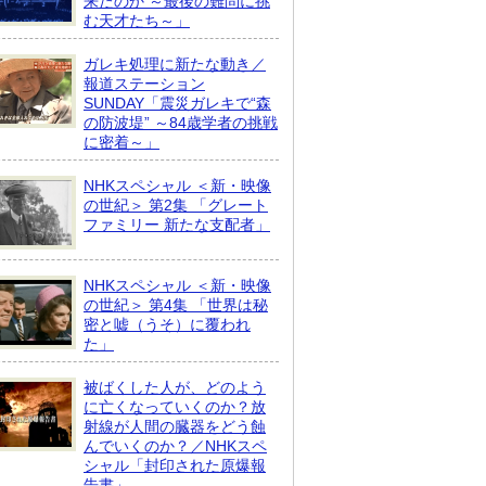
来たのか ～最後の難問に挑
む天才たち～」
ガレキ処理に新たな動き／
報道ステーション
SUNDAY「震災ガレキで“森
の防波堤” ～84歳学者の挑戦
に密着～」
NHKスペシャル ＜新・映像
の世紀＞ 第2集 「グレート
ファミリー 新たな支配者」
NHKスペシャル ＜新・映像
の世紀＞ 第4集 「世界は秘
密と嘘（うそ）に覆われ
た」
被ばくした人が、どのよう
に亡くなっていくのか？放
射線が人間の臓器をどう蝕
んでいくのか？／NHKスペ
シャル「封印された原爆報
告書」