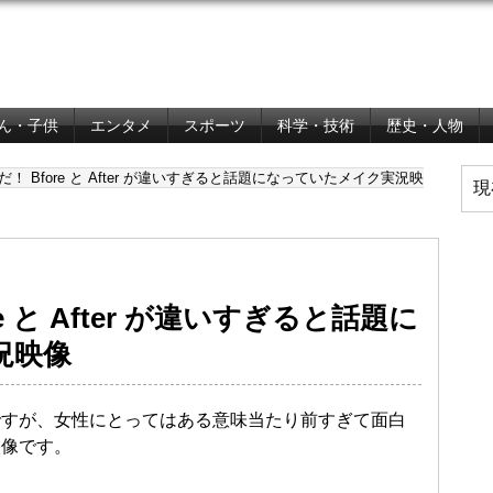
ん・子供
エンタメ
スポーツ
科学・技術
歴史・人物
！ Bfore と After が違いすぎると話題になっていたメイク実況映
現
e と After が違いすぎると話題に
況映像
ですが、女性にとってはある意味当たり前すぎて面白
映像です。