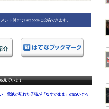
ント付きでFacebookに投稿できます。
も見ています
い！電池が切れた子猫が「なすがまま」のぬいぐる