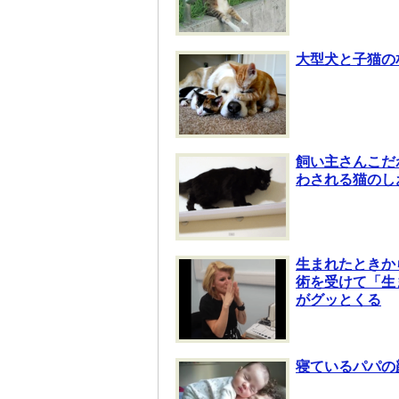
大型犬と子猫の
飼い主さんこだ
わされる猫のし
生まれたときか
術を受けて「生
がグッとくる
寝ているパパの