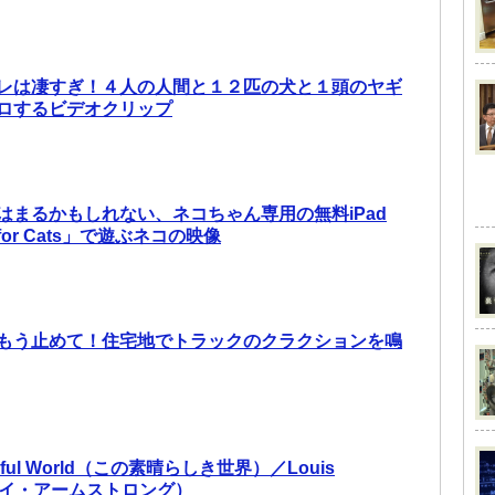
レは凄すぎ！４人の人間と１２匹の犬と１頭のヤギ
ロするビデオクリップ
はまるかもしれない、ネコちゃん専用の無料iPad
for Cats」で遊ぶネコの映像
もう止めて！住宅地でトラックのクラクションを鳴
derful World（この素晴らしき世界）／Louis
g（ルイ・アームストロング）