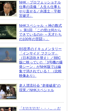
NHK・プロフェッショナル
仕事の流儀「人生も仕事も
やり直せる／弁護士・宇都
宮健児」
NHKスペシャル ＜神の数式
＞ 第1回 「この世は何から
できているのか ～天才たち
の100年の苦闘～」
BS世界のドキュメンタリー
「インサイド フクシマ」
（日本語吹き替え）／BBC
版に映っていた「3号機の爆
発シーン」がNHK版では編
集で消されている！ （比較
映像あり）
老人漂流社会 “老後破産”の
現実／NHKスペシャル
「だだだだだ・・・。」だ