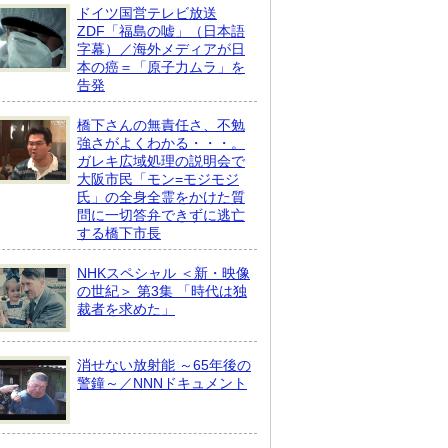
ドイツ国営テレビ放送
ZDF「福島の嘘」（日本語
字幕）／海外メディアが日
本の癌＝「原子力ムラ」を
告発
橋下さんの無責任さ、不勉
強さがよくわかる・・・。
ガレキ広域処理の説明会で
大阪市民「モン=モジモジ
氏」の全身全霊をかけた質
問に一切答弁できずに逃亡
する橋下市長
NHKスペシャル ＜新・映像
の世紀＞ 第3集 「時代は独
裁者を求めた」
消せない放射能 ～65年後の
警鐘～／NNNドキュメント