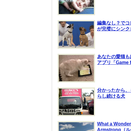
編集なし？でコ
が完璧にシンク
あなたの愛猫も
アプリ「Game 
分かったから、
らし続ける犬
What a Won
Armstron