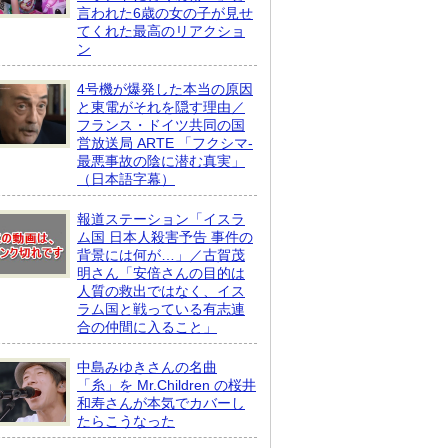
言われた6歳の女の子が見せ
てくれた最高のリアクショ
ン
4号機が爆発した本当の原因
と東電がそれを隠す理由／
フランス・ドイツ共同の国
営放送局 ARTE 「フクシマ-
最悪事故の陰に潜む真実」
（日本語字幕）
報道ステーション「イスラ
ム国 日本人殺害予告 事件の
背景には何が…」／古賀茂
明さん「安倍さんの目的は
人質の救出ではなく、イス
ラム国と戦っている有志連
合の仲間に入ること」
中島みゆきさんの名曲
「糸」を Mr.Children の桜井
和寿さんが本気でカバーし
たらこうなった