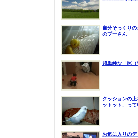
自分そっくりの
のプーさん
超単純な「罠（
クッションの上
ットット」って
お気に入りのデ