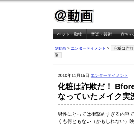
ペット・動物
音楽・芸術
赤ちゃ
金融・経済
＠動画
>
エンターテイメント
>
化粧は詐欺だ
像
2010年11月15日
エンターテイメント
化粧は詐欺だ！ Bfor
なっていたメイク実
男性にとっては衝撃的すぎる内容
くも何ともない（かもしれない）