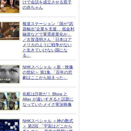
けで会話を成立させる双子
の赤ちゃん
報道ステーション「国が“武
器輸出”企業を支援… 低金利
融資などで軍需産業化か」
／古賀茂明さん「日本はア
メリカのように戦争がない
と生きていけない国にな
る」
NHKスペシャル ＜新・映像
の世紀＞ 第1集 「百年の悲
劇はここから始まった」
化粧は詐欺だ！ Bfore と
After が違いすぎると話題に
なっていたメイク実況映像
NHKスペシャル ＜神の数式
＞ 第2回 「宇宙はどこから