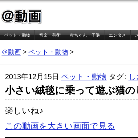
ペット・動物
音楽・芸術
赤ちゃん・子供
エンタメ
金融・経済
＠動画
>
ペット・動物
>
2013年12月15日
ペット・動物
タグ:
し
小さい絨毯に乗って遊ぶ猫の
楽しいね♪
この動画を大きい画面で見る