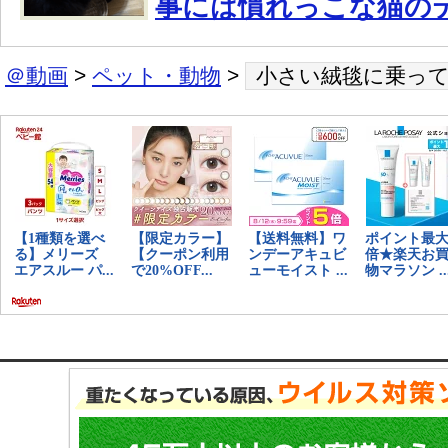
事には慣れっこな猫の
＠動画
>
ペット・動物
>
小さい絨毯に乗っ