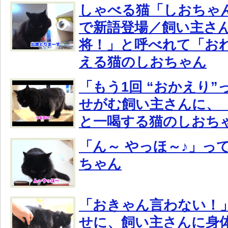
しゃべる猫「しおちゃ
で新語登場／飼い主さ
将！」と呼べれて「お
える猫のしおちゃん
「もう1回 “おかえり
せがむ飼い主さんに、
と一喝する猫のしおち
「ん～ やっほ～♪」っ
ちゃん
「おきゃん言わない！
せに、飼い主さんに身