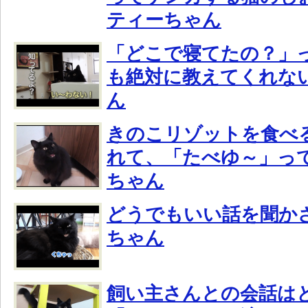
ティーちゃん
「どこで寝てたの？」
も絶対に教えてくれな
ん
きのこリゾットを食べ
れて、「たべゆ～」っ
ちゃん
どうでもいい話を聞か
ちゃん
飼い主さんとの会話は