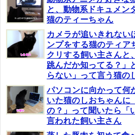
と、動物系ドキュメン
猫のティーちゃん
カメラが追いきれない
ンプをする猫のティア
クリする飼い主さんと
跳んだか知ってる？」
らない」って言う猫の
パソコンに向かって何
いた猫のしおちゃんに
の？」って聞いたら「
言われた飼い主さん