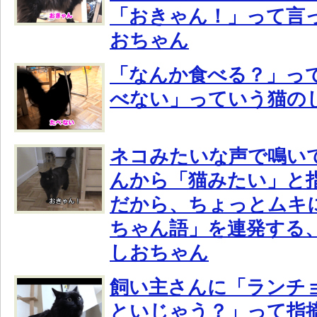
「おきゃん！」って言
おちゃん
「なんか食べる？」っ
べない」っていう猫の
ネコみたいな声で鳴い
んから「猫みたい」と
だから、ちょっとムキ
ちゃん語」を連発する
しおちゃん
飼い主さんに「ランチ
といじゃう？」って指