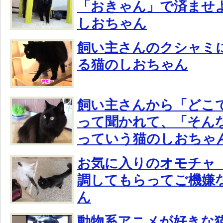
「おきゃん」で済ませ
しおちゃん
飼い主さんのクシャミ
る猫のしおちゃん
飼い主さんから「どこ
って聞かれて、「そん
っていう猫のしおちゃ
お気に入りのオモチャ
調してもらってご機嫌
ん
動物系アニメが好きな