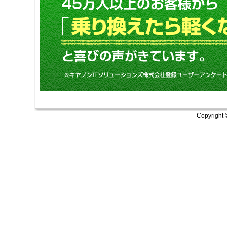
Copyright