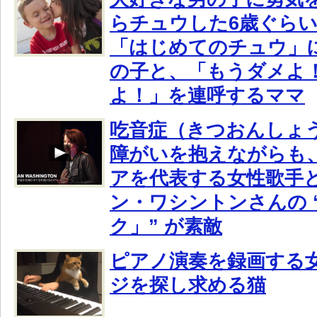
らチュウした6歳ぐら
「はじめてのチュウ」
の子と、「もうダメよ
よ！」を連呼するママ
吃音症（きつおんしょ
障がいを抱えながらも
アを代表する女性歌手
ン・ワシントンさんの “
ク」” が素敵
ピアノ演奏を録画する女性
ジを探し求める猫