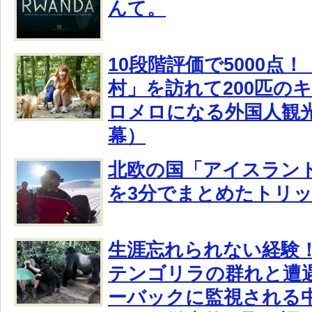
んて。
10段階評価で5000点
村」を訪れて200匹の
ロメロになる外国人観
幕）
北欧の国「アイスラン
を3分でまとめたトリ
生涯忘れられない経験
テンゴリラの群れと遭
ーバックに監視される