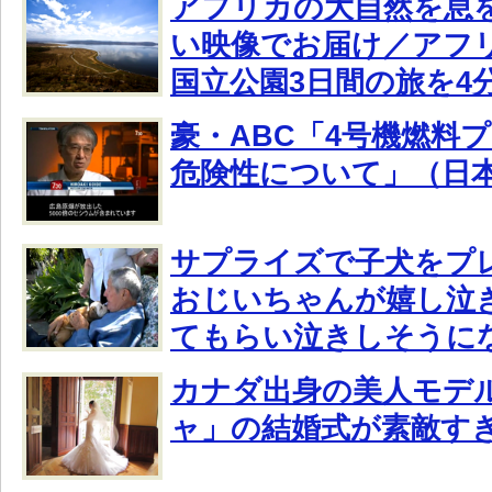
アフリカの大自然を息
い映像でお届け／アフ
国立公園3日間の旅を4
豪・ABC「4号機燃料
危険性について」（日
サプライズで子犬をプ
おじいちゃんが嬉し泣
てもらい泣きしそうに
カナダ出身の美人モデ
ャ」の結婚式が素敵す