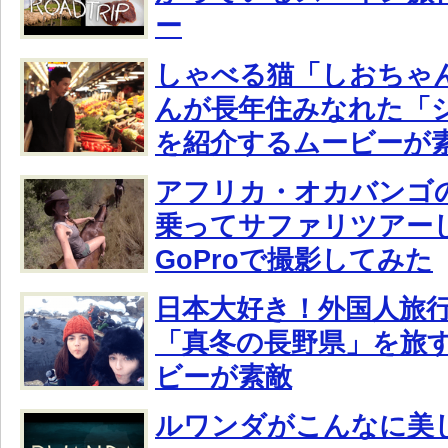
ー
しゃべる猫「しおちゃ
んが長年住みなれた「
を紹介するムービーが
アフリカ・オカバンゴ
乗ってサファリツアー
GoProで撮影してみた
日本大好き！外国人旅行
「真冬の長野県」を旅
ビーが素敵
ルワンダがこんなに美