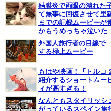
結膜炎で両眼の潰れた
て無事に回復させて里
までの記録ムービーが
かもうめっちゃ泣いた
外国人旅行者の目線で
する極上ムービー
もはや映画！「トルコ 
紹介するショートムー
ィが高すぎる！
なんともスタイリッシ
がっているスペイン旅