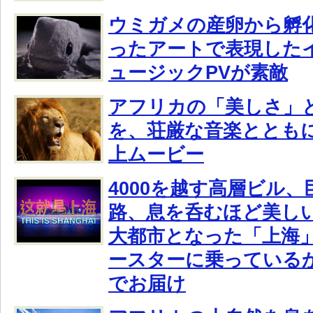
ウミガメの産卵から孵
ったアートで表現した
ュージックPVが素敵
アフリカの「美しさ」
を、荘厳な音楽ととも
上ムービー
4000を越す高層ビル
路、息を呑むほど美し
大都市となった「上海
ースターに乗っている
でお届け