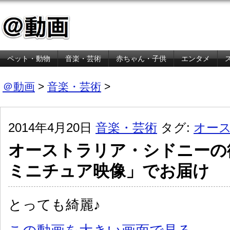
ペット・動物
音楽・芸術
赤ちゃん・子供
エンタメ
金融・経済
＠動画
>
音楽・芸術
>
2014年4月20日
音楽・芸術
タグ:
オー
オーストラリア・シドニーの
ミニチュア映像」でお届け
とっても綺麗♪