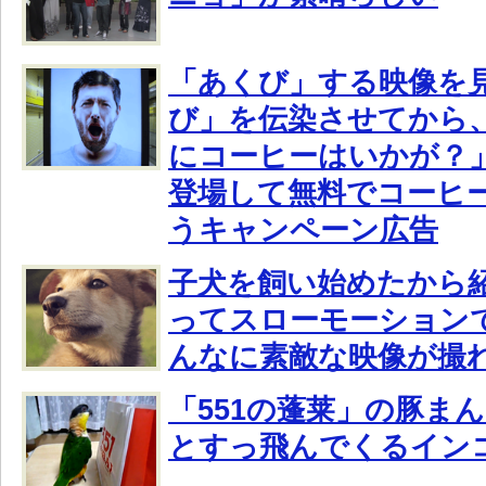
「あくび」する映像を
び」を伝染させてから
にコーヒーはいかが？
登場して無料でコーヒ
うキャンペーン広告
子犬を飼い始めたから
ってスローモーション
んなに素敵な映像が撮
「551の蓬莱」の豚ま
とすっ飛んでくるイン