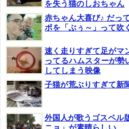
を失う猫のしおちゃん
赤ちゃん大喜び♪ だっ
ポを「ぶぅ～」って吹
速く走りすぎて足がマ
ってるハムスターが勢い
してしまう映像
子猫が荒ぶりすぎて新
外国人が歌うゴスペル
ニョ」が素晴らしい