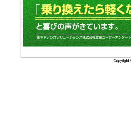
Copyright