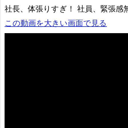
社長、体張りすぎ！ 社員、緊張感
この動画を大きい画面で見る