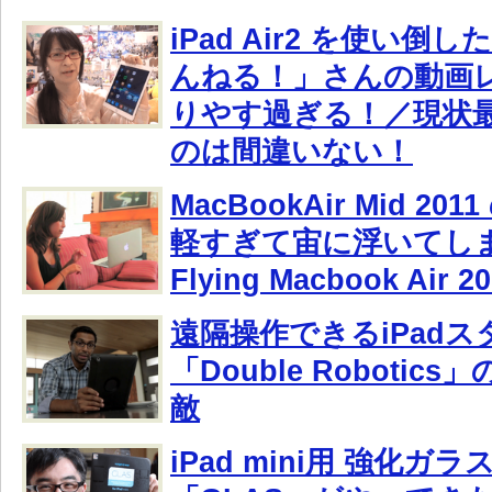
iPad Air2 を使い倒
んねる！」さんの動画
りやす過ぎる！／現状
のは間違いない！
MacBookAir Mid 2
軽すぎて宙に浮いてし
Flying Macbook Air 2
遠隔操作できるiPadス
「Double Robotic
敵
iPad mini用 強化