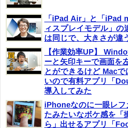
「iPad Air」と「iPad m
ィスプレイモデル」の
は同じで、大きさが違
【作業効率UP】 Wind
ーと矢印キーで画面を
とができるけど Mac
いので有料アプリ「Doub
導入してみた
iPhoneなのに一眼レ
たみたいなボケ感を「
ら」出せるアプリ「Focu