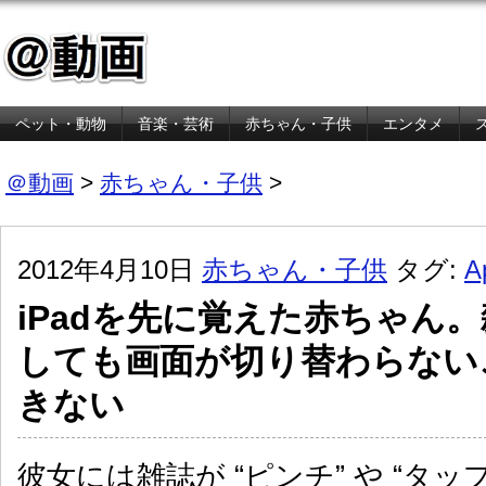
ペット・動物
音楽・芸術
赤ちゃん・子供
エンタメ
金融・経済
＠動画
>
赤ちゃん・子供
>
2012年4月10日
赤ちゃん・子供
タグ:
A
iPadを先に覚えた赤ちゃん
しても画面が切り替わらない
きない
彼女には雑誌が “ピンチ” や “タッ