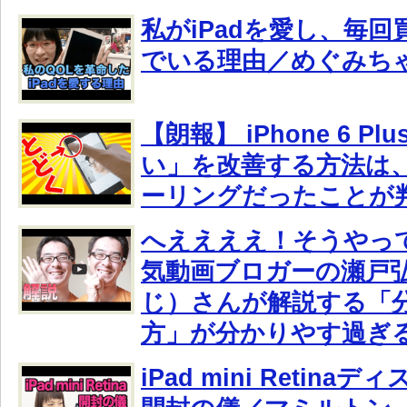
私がiPadを愛し、毎
でいる理由／めぐみち
【朗報】 iPhone 6 P
い」を改善する方法は
ーリングだったことが
へええええ！そうやっ
気動画ブロガーの瀬戸
じ）さんが解説する「
方」が分かりやす過ぎ
iPad mini Retin