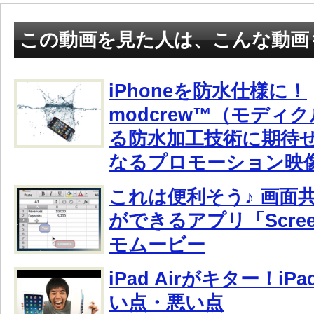
この動画を見た人は、こんな動画
iPhoneを防水仕様に！
modcrew™（モディ
る防水加工技術に期待
なるプロモーション映
これは便利そう♪ 画面共
ができるアプリ「Scree
モムービー
iPad Airがキター！i
い点・悪い点