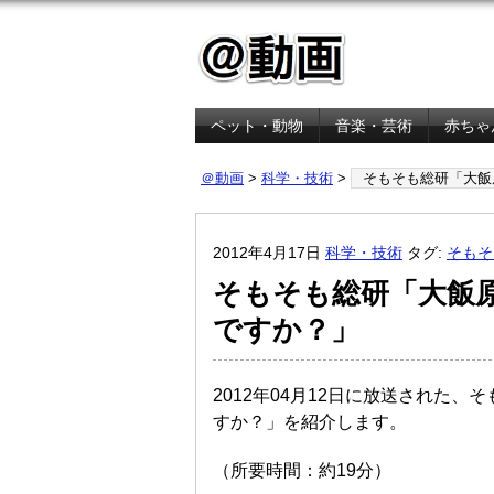
ペット・動物
音楽・芸術
赤ちゃ
金融・経済
＠動画
>
科学・技術
>
そもそも総研「大飯
2012年4月17日
科学・技術
タグ:
そもそ
そもそも総研「大飯
ですか？」
2012年04月12日に放送された
すか？」を紹介します。
（所要時間：約19分）