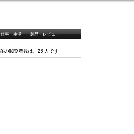
仕事・生活
製品・レビュー
在の閲覧者数は、26 人です