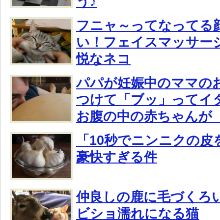
う♪
フニャ～ってなってる
い！フェイスマッサー
悦なネコ
パパが妊娠中のママの
つけて「ブッ」ってイ
お腹の中の赤ちゃんが
「10秒でニンニクの皮
豪快すぎる件
仲良しの鹿に毛づくろ
ビショ濡れになる猫