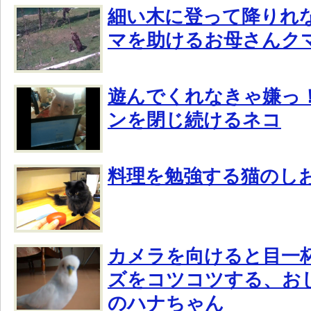
細い木に登って降りれ
マを助けるお母さんク
遊んでくれなきゃ嫌っ
ンを閉じ続けるネコ
料理を勉強する猫のし
カメラを向けると目一
ズをコツコツする、お
のハナちゃん