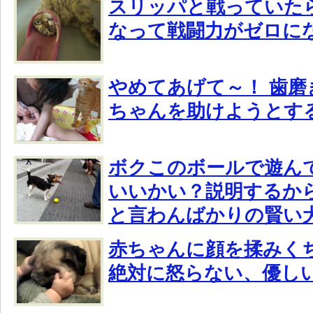
スリッパと戦っていた
なって戦闘力がゼロに
やめてあげて～！ 歯磨
ちゃんを助けようとす
ボクこのボールで遊ん
いいかい？説明するか
と言わんばかりの賢い
赤ちゃんに顔を揉みく
絶対に怒らない、優し