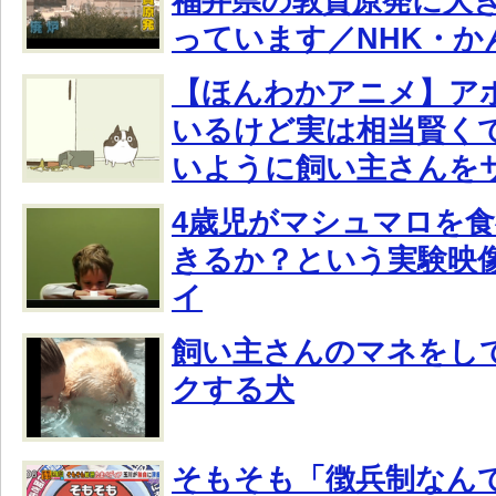
福井県の敦賀原発に大
っています／NHK・か
【ほんわかアニメ】ア
いるけど実は相当賢く
いように飼い主さんを
4歳児がマシュマロを
きるか？という実験映
イ
飼い主さんのマネをし
クする犬
そもそも「徴兵制なん