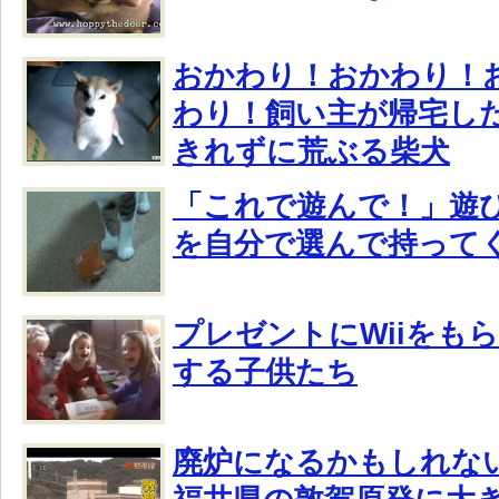
おかわり！おかわり！
わり！飼い主が帰宅し
きれずに荒ぶる柴犬
「これで遊んで！」遊
を自分で選んで持って
プレゼントにWiiをも
する子供たち
廃炉になるかもしれな