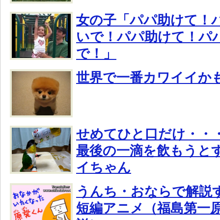
女の子「パパ助けて！
いで！パパ助けて！パ
で！」
世界で一番カワイイか
せめてひと口だけ・・
最後の一滴を飲もうと
イちゃん
うんち・おならで解説
短編アニメ（福島第一