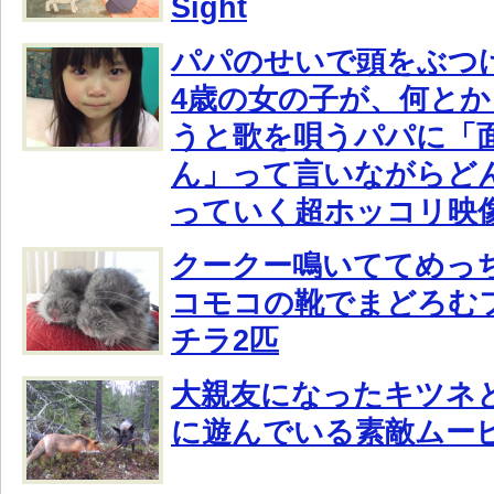
Sight
パパのせいで頭をぶつ
4歳の女の子が、何と
うと歌を唄うパパに「
ん」って言いながらど
っていく超ホッコリ映
クークー鳴いててめっ
コモコの靴でまどろむ
チラ2匹
大親友になったキツネ
に遊んでいる素敵ムー