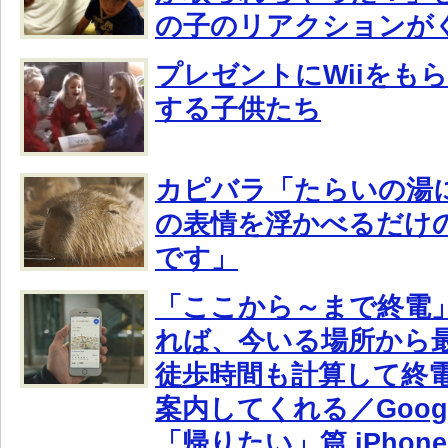
の子のリアクションが
プレゼントにWiiをも
する子供たち
カピバラ「たらいの湯
の表情を浮かべるだけ
です」
「ここから～まで終電
れば、今いる場所から
徒歩時間も計算して終
案内してくれる／Goog
「帰りたい」篇 iPhone