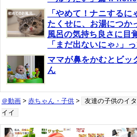
「やめて！ナニするに
たくせに、お湯につか
風呂の気持ち良さに目
「まだ出ないにゃ♪」
ママが鼻をかむとビッ
ん
＠動画
>
赤ちゃん・子供
>
友達の子供のイ
イイ