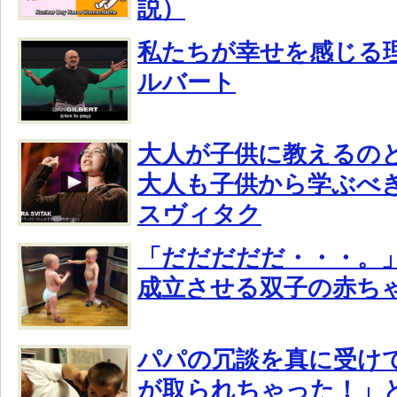
説）
私たちが幸せを感じる
ルバート
大人が子供に教えるの
大人も子供から学ぶべ
スヴィタク
「だだだだだ・・・。
成立させる双子の赤ち
パパの冗談を真に受け
が取られちゃった！」