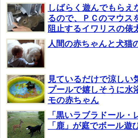
しばらく遊んでもらえ
るので、ＰＣのマウス
阻止するイワリスの俵
人間の赤ちゃんと犬猫
見ているだけで涼しい
プールで嬉しそうに水
モの赤ちゃん
「黒いラブラドール・
「鹿」が庭でボール遊