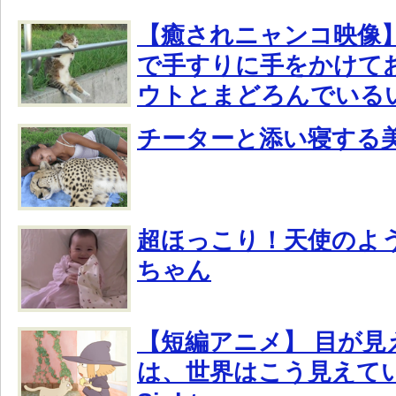
【癒されニャンコ映像
で手すりに手をかけて
ウトとまどろんでいる
チーターと添い寝する
超ほっこり！天使のよ
ちゃん
【短編アニメ】 目が見
は、世界はこう見えている