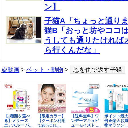
ン】
子猫A「ちょっと通り
猫B「おっと坊やココ
うしても通りたければ
ら行くんだな」
＠動画
>
ペット・動物
>
恩を仇で返す子猫