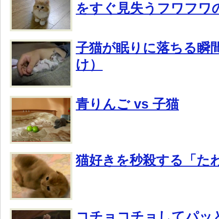
をすぐ見失うフワフワ
子猫が眠りに落ちる瞬
け）
青りんご vs 子猫
猫好きを秒殺する「た
コチョコチョしてパッ