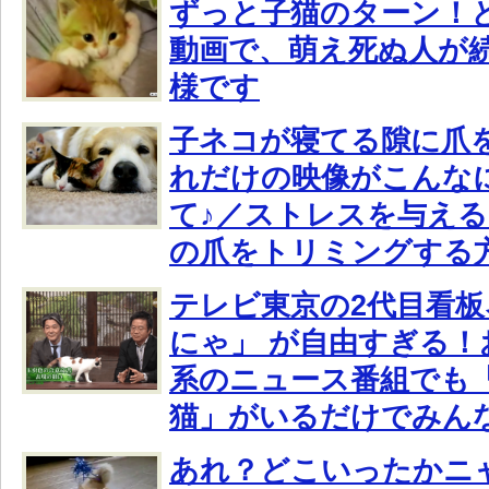
ずっと子猫のターン！
動画で、萌え死ぬ人が
様です
子ネコが寝てる隙に爪
れだけの映像がこんな
て♪／ストレスを与え
の爪をトリミングする
テレビ東京の2代目看
にゃ」 が自由すぎる！
系のニュース番組でも
猫」がいるだけでみん
あれ？どこいったかニ