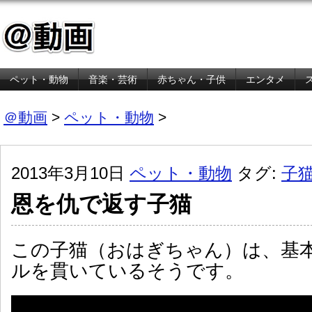
ペット・動物
音楽・芸術
赤ちゃん・子供
エンタメ
金融・経済
＠動画
>
ペット・動物
>
2013年3月10日
ペット・動物
タグ:
子
恩を仇で返す子猫
この子猫（おはぎちゃん）は、基
ルを貫いているそうです。