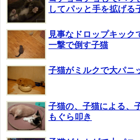
してパッと手を拡げる
見事なドロップキック
一撃で倒す子猫
子猫がミルクで大パニ
子猫の、子猫による、
もぐら叩き