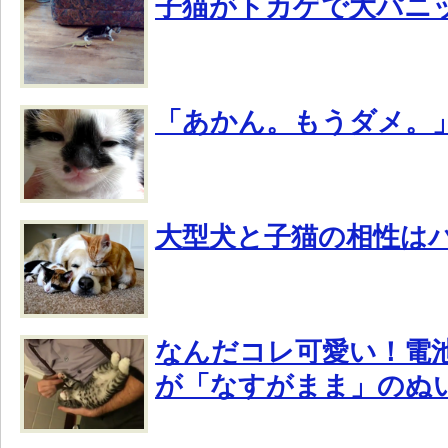
子猫がトカゲで大パニ
「あかん。もうダメ。
大型犬と子猫の相性は
なんだコレ可愛い！電
が「なすがまま」のぬ