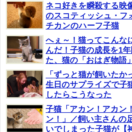
ネコ好きを瞬殺する映
のスコティッシュ・フ
チカンのハーフ子猫
へぇ～！猫ってこんな
んだ！子猫の成長を1
た、猫の「おはぎ物語
「ずっと猫が飼いたか
生日のサプライズで子
したらこうなった
子猫「アカン！アカン
ン！」／飼い主さんの
いでしまった子猫が【