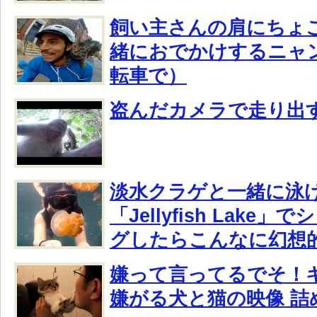
飼い主さんの肩にちょ
緒におでかけするニャ
転車で）
盗んだカメラで走り出
淡水クラゲと一緒に泳
「Jellyfish Lake
グしたらこんなに幻想
嫌って言ってるでそ！
嫌がる犬と猫の映像 詰