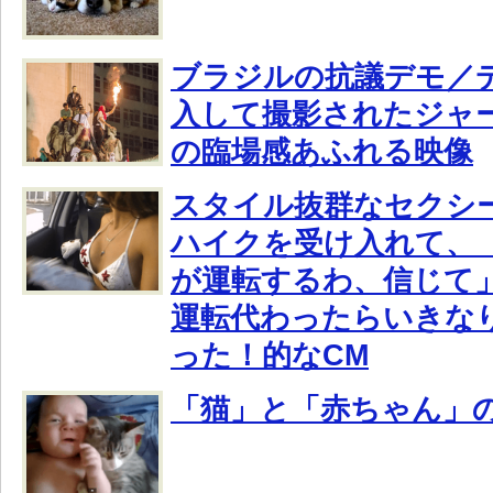
ブラジルの抗議デモ／
入して撮影されたジャ
の臨場感あふれる映像
スタイル抜群なセクシ
ハイクを受け入れて、「
が運転するわ、信じて
運転代わったらいきな
った！的なCM
「猫」と「赤ちゃん」