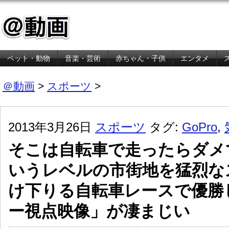
ペット・動物
音楽・芸術
赤ちゃん・子供
エンタメ
金融・経済
＠動画
>
スポーツ
>
2013年3月26日
スポーツ
タグ:
GoPro
,
そこは自転車で走ったらダメ
いうレベルの市街地を猛烈な
け下りる自転車レースで優勝
ー視点映像」が凄まじい