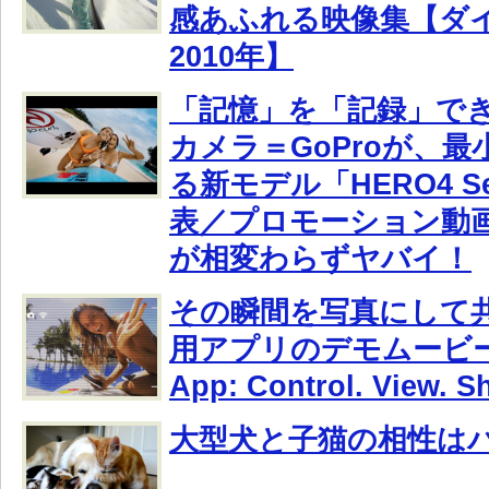
感あふれる映像集【ダ
2010年】
「記憶」を「記録」で
カメラ＝GoProが、
る新モデル「HERO4 Se
表／プロモーション動
が相変わらずヤバイ！
その瞬間を写真にして共
用アプリのデモムービー
App: Control. View.
大型犬と子猫の相性は