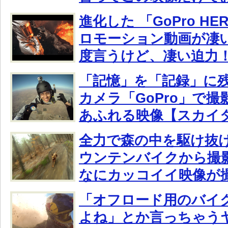
進化した 「GoPro HE
ロモーション動画が凄
度言うけど、凄い迫力
「記憶」を「記録」に
カメラ「GoPro」で
あふれる映像【スカイ
全力で森の中を駆け抜
ウンテンバイクから撮
なにカッコイイ映像が
「オフロード用のバイ
よね」とか言っちゃう