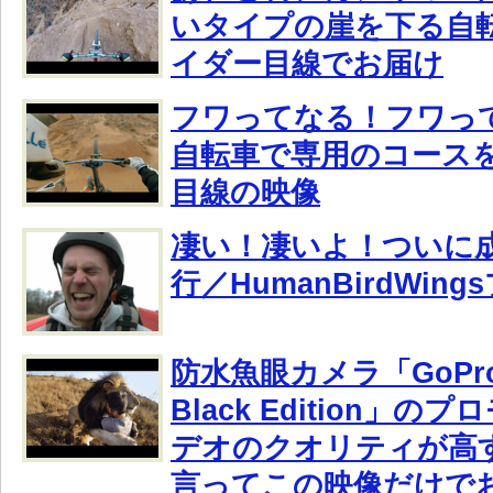
いタイプの崖を下る自
イダー目線でお届け
フワってなる！フワっ
自転車で専用のコース
目線の映像
凄い！凄いよ！ついに
行／HumanBirdWin
防水魚眼カメラ「GoPro
Black Edition」
デオのクオリティが高
言ってこの映像だけで