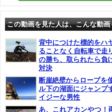
この動画を見た人は、こんな動画
背中につけた標的をハ
ることなく自転車で走
の勝ち、取られたら負
対決
断崖絶壁からロープを使
ル下の湖面にジャンプ
イジーな男性
あ、これアカンやつ！