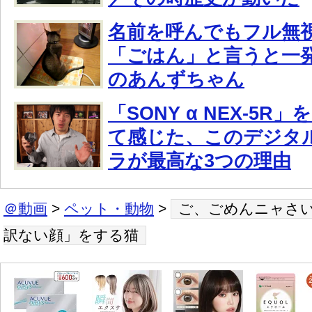
名前を呼んでもフル無
「ごはん」と言うと一
のあんずちゃん
「SONY α NEX-5R
て感じた、このデジタ
ラが最高な3つの理由
＠動画
>
ペット・動物
>
ご、ごめんニャさ
訳ない顔」をする猫