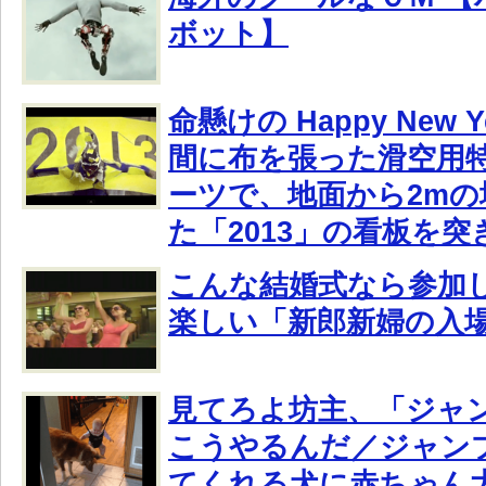
ボット】
命懸けの Happy New
間に布を張った滑空用
ーツで、地面から2mの
た「2013」の看板を
こんな結婚式なら参加
楽しい「新郎新婦の入
見てろよ坊主、「ジャ
こうやるんだ／ジャン
てくれる犬に赤ちゃん