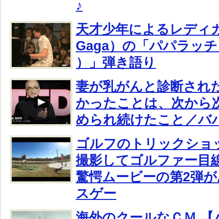
♪
天才少年によるレディガ
Gaga）の「パパラッチ（P
）」弾き語り
妻が乳がんと診断され
かったことは、次から
められ続けたこと／バ
ゴルフのトリックショッ
撮影してゴルファー目
驚愕ムービーの第2弾
スゲー
海外のクールなＣＭ 【