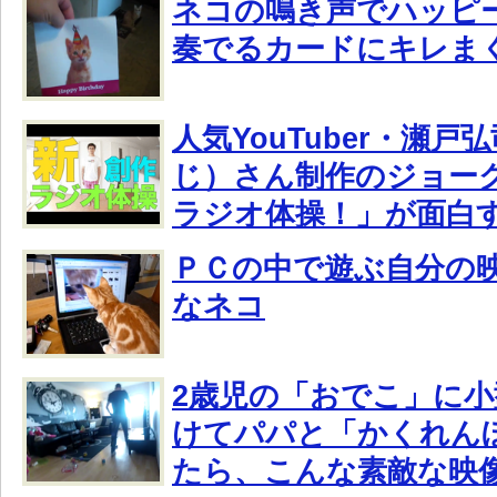
ネコの鳴き声でハッピ
奏でるカードにキレま
人気YouTuber・瀬
じ）さん制作のジョー
ラジオ体操！」が面白
ＰＣの中で遊ぶ自分の
なネコ
2歳児の「おでこ」に
けてパパと「かくれん
たら、こんな素敵な映