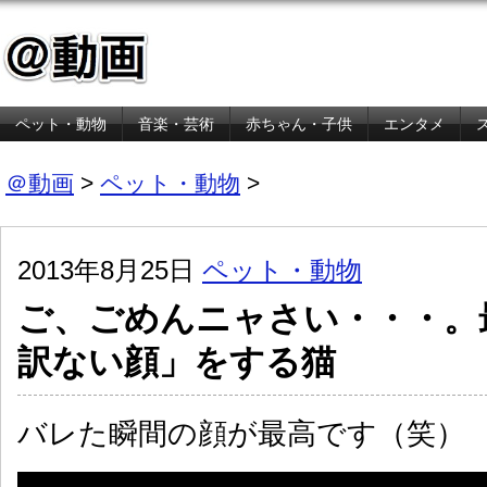
ペット・動物
音楽・芸術
赤ちゃん・子供
エンタメ
金融・経済
＠動画
>
ペット・動物
>
2013年8月25日
ペット・動物
ご、ごめんニャさい・・・。
訳ない顔」をする猫
バレた瞬間の顔が最高です（笑）