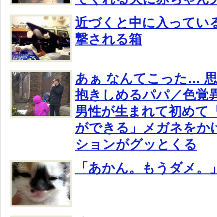
近づくと中に入ってい
撃される箱
あぁ なんてこった… 
抱きしめるパパ／色覚
男性が生まれて初めて
ができる」メガネをか
ションがグッとくる
「あかん。もうダメ。