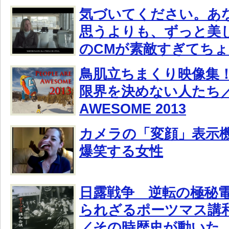
気づいてください。あ
思うよりも、ずっと美し
のCMが素敵すぎてち
鳥肌立ちまくり映像集
限界を決めない人たち／P
AWESOME 2013
カメラの「変顔」表示
爆笑する女性
日露戦争 逆転の極秘電報
られざるポーツマス講
／その時歴史が動いた