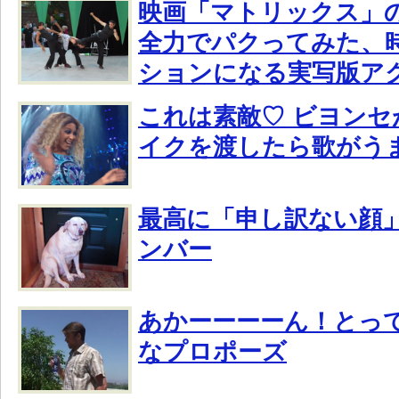
映画「マトリックス」
全力でパクってみた、
ションになる実写版ア
これは素敵♡ ビヨン
イクを渡したら歌がう
最高に「申し訳ない顔
ンバー
あかーーーーん！とっ
なプロポーズ