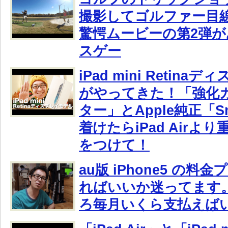
撮影してゴルファー目
驚愕ムービーの第2弾
スゲー
iPad mini Retin
がやってきた！「強化
ター」とApple純正「Sm
着けたらiPad Airよ
をつけて！
au版 iPhone5 の料
ればいいか迷ってます
ろ毎月いくら支払えば