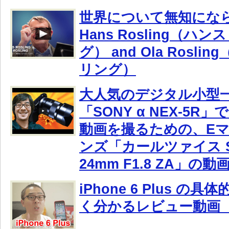
世界について無知にな
Hans Rosling（ハ
グ） and Ola Rosl
リング）
大人気のデジタル小型
「SONY α NEX-5R
動画を撮るための、E
ンズ「カールツァイス Son
24mm F1.8 ZA」の
iPhone 6 Plus の
く分かるレビュー動画 