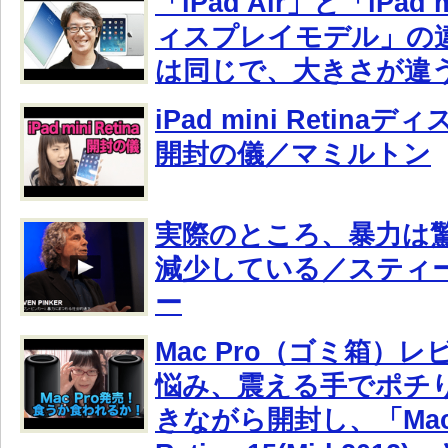
「iPad Air」と「iPad m
ィスプレイモデル」の
は同じで、大きさが違
iPad mini Retin
開封の儀／マミルトン
実際のところ、暴力は
減少している／スティ
ー
Mac Pro（ゴミ箱）
悩み、震える手でポチ
きながら開封し、「‎MacB