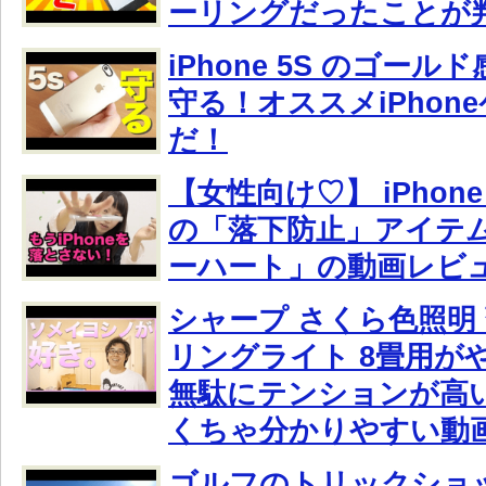
ーリングだったことが
iPhone 5S のゴー
守る！オススメiPhon
だ！
【女性向け♡】 iPhone や
の「落下防止」アイテ
ーハート」の動画レビ
シャープ さくら色照明 
リングライト 8畳用が
無駄にテンションが高
くちゃ分かりやすい動
ゴルフのトリックショッ