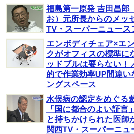
福島第一原発 吉田昌郎
お）元所長からのメッ
TV・スーパーニュース
エンボディチェア×エ
クがオフィスの標準に
ッドブルは要らない！
的で作業効率UP間違い
ングスペース
水俣病の認定をめぐる
「国に都合のよい証言
と持ちかけられた医師
関西TV・スーパーニュ