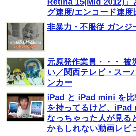
Retina 15(Mid 20
グ速度/エンコード速度
非暴力・不服従 ガンジ
元原発作業員・・・ 被
い／関西テレビ・スー
ンカー
iPad と iPad mini 
を持ってるけど、iPad 
なっちゃった人が見る
かもしれない動画レビ