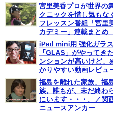
宮里美香プロが世界の
クニックを惜し気もな
フレッスン番組「宮里
カデミー」連載まとめ（
iPad mini用 強化
「GLAS」がやってき
ンションが高いけど、
かりやすい動画レビュ
福島を離れた家族、福
族。誰もが、未だ終わ
にいます・・・。／関西
ニュースアンカー