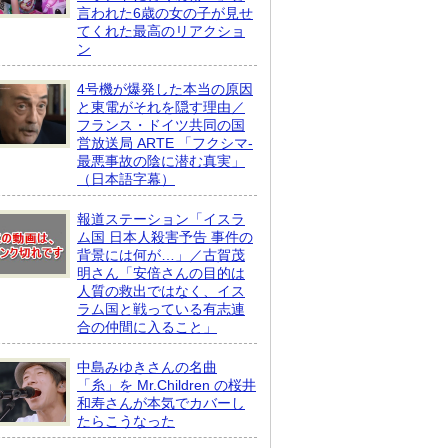
言われた6歳の女の子が見せ
てくれた最高のリアクショ
ン
4号機が爆発した本当の原因
と東電がそれを隠す理由／
フランス・ドイツ共同の国
営放送局 ARTE 「フクシマ-
最悪事故の陰に潜む真実」
（日本語字幕）
報道ステーション「イスラ
ム国 日本人殺害予告 事件の
背景には何が…」／古賀茂
明さん「安倍さんの目的は
人質の救出ではなく、イス
ラム国と戦っている有志連
合の仲間に入ること」
中島みゆきさんの名曲
「糸」を Mr.Children の桜井
和寿さんが本気でカバーし
たらこうなった