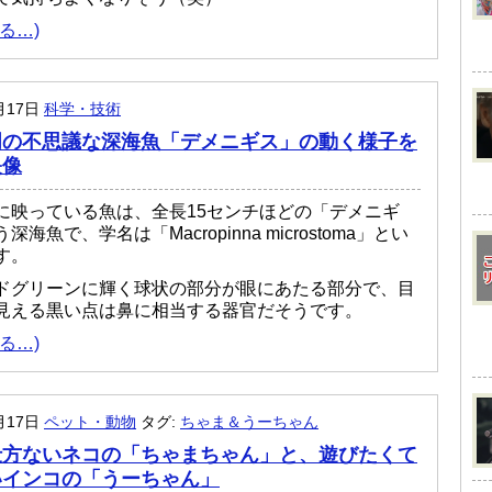
る…)
月17日
科学・技術
明の不思議な深海魚「デメニギス」の動く様子を
映像
に映っている魚は、全長15センチほどの「デメニギ
海魚で、学名は「Macropinna microstoma」とい
す。
ドグリーンに輝く球状の部分が眼にあたる部分で、目
見える黒い点は鼻に相当する器官だそうです。
る…)
月17日
ペット・動物
タグ:
ちゃま＆うーちゃん
仕方ないネコの「ちゃまちゃん」と、遊びたくて
いインコの「うーちゃん」