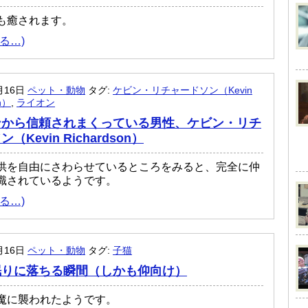
も癒されます。
る…)
月16日
ペット・動物
タグ:
ケビン・リチャードソン（Kevin
on）
,
ライオン
ンから信頼されまくっている男性、ケビン・リチ
（Kevin Richardson）
供を自由にさわらせているところをみると、完全に仲
識されているようです。
る…)
月16日
ペット・動物
タグ:
子猫
眠りに落ちる瞬間（しかも仰向け）
魔に襲われたようです。