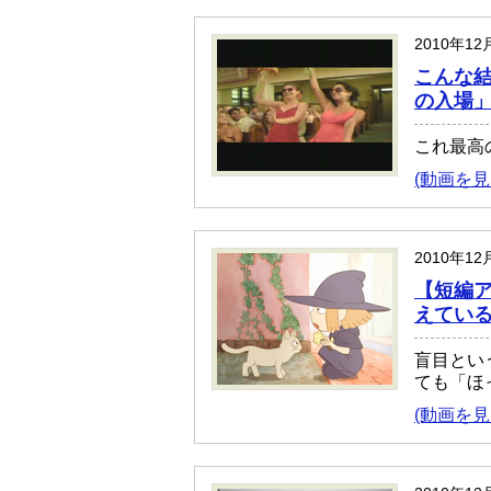
2010年12
こんな
の入場
これ最高
(動画を見
2010年12
【短編ア
えている／O
盲目とい
ても「ほ
(動画を見