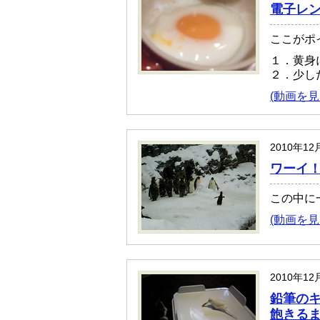
電子レ
ここがポ
１．黄身
２．少し
(動画を見
2010年12
ワーイ
この中に
(動画を見
2010年12
鉛筆の
飽きる