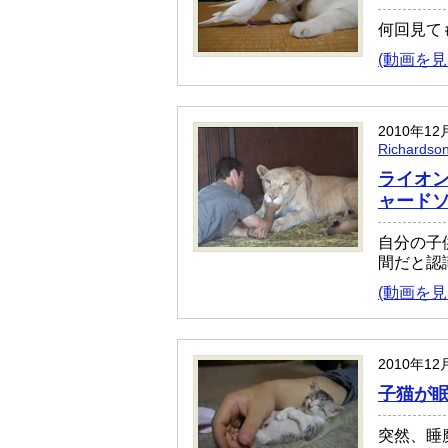
何回見て
(動画を見
2010年12
Richards
ライオ
ャードソン
自分の子
間だと認
(動画を見
2010年12
子猫が
突然、睡