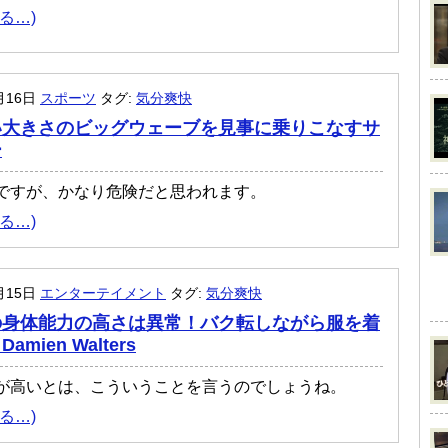
る…)
月16日
スポーツ
タグ:
気分爽快
い大きさのビッグウェーブを見事に乗りこなすサ
ー
ですが、かなり危険だと思われます。
る…)
月15日
エンターテイメント
タグ:
気分爽快
の身体能力の高さは異常！バク転しながら服を着
mien Walters
が高いとは、こういうことを言うのでしょうね。
る…)