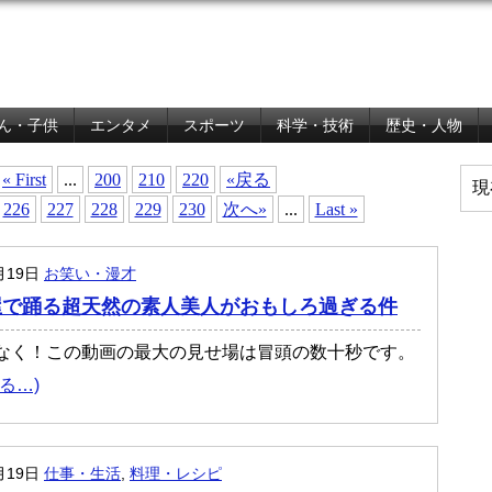
ん・子供
エンタメ
スポーツ
科学・技術
歴史・人物
« First
...
200
210
220
«戻る
現
226
227
228
229
230
次へ»
...
Last »
月19日
お笑い・漫才
屋で踊る超天然の素人美人がおもしろ過ぎる件
なく！この動画の最大の見せ場は冒頭の数十秒です。
る…)
月19日
仕事・生活
,
料理・レシピ