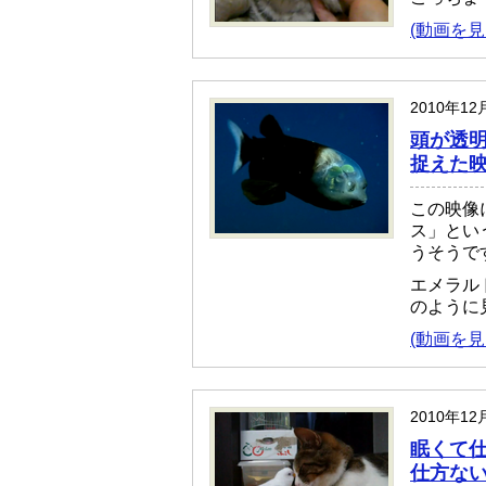
(動画を見
2010年12
頭が透
捉えた
この映像
ス」という深
うそうで
エメラル
のように
(動画を見
2010年12
眠くて
仕方な