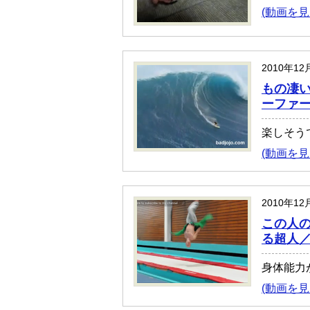
(動画を見
2010年12
もの凄
ーファ
楽しそう
(動画を見
2010年12
この人
る超人／Da
身体能力
(動画を見