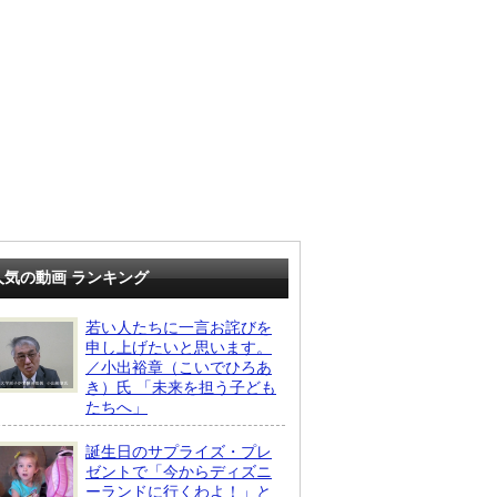
人気の動画 ランキング
若い人たちに一言お詫びを
申し上げたいと思います。
／小出裕章（こいでひろあ
き）氏 「未来を担う子ども
たちへ」
誕生日のサプライズ・プレ
ゼントで「今からディズニ
ーランドに行くわよ！」と