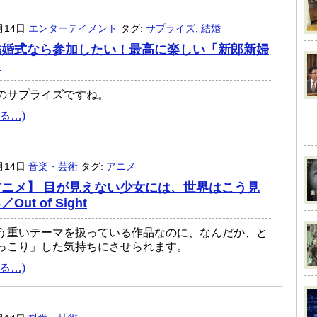
月14日
エンターテイメント
タグ:
サプライズ
,
結婚
結婚式なら参加したい！最高に楽しい「新郎新婦
」
のサプライズですね。
る…)
月14日
音楽・芸術
タグ:
アニメ
ニメ】 目が見えない少女には、世界はこう見
ut of Sight
う重いテーマを扱っている作品なのに、なんだか、と
っこり」した気持ちにさせられます。
る…)