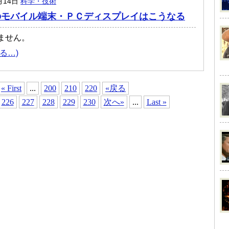
月14日
科学・技術
のモバイル端末・ＰＣディスプレイはこうなる
ません。
る…)
« First
...
200
210
220
«戻る
226
227
228
229
230
次へ»
...
Last »