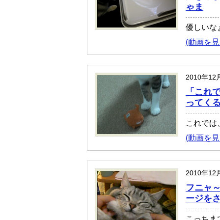
ゃま
優しいな
(動画を見
2010年12
「これ
ってく
これでは
(動画を見
2010年12
フニャ
ージを
こっちま