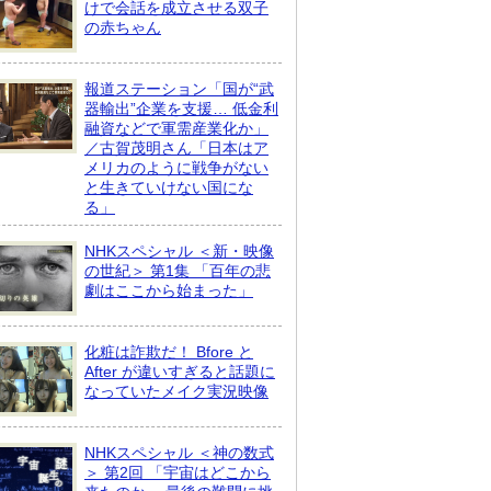
けで会話を成立させる双子
の赤ちゃん
報道ステーション「国が“武
器輸出”企業を支援… 低金利
融資などで軍需産業化か」
／古賀茂明さん「日本はア
メリカのように戦争がない
と生きていけない国にな
る」
NHKスペシャル ＜新・映像
の世紀＞ 第1集 「百年の悲
劇はここから始まった」
化粧は詐欺だ！ Bfore と
After が違いすぎると話題に
なっていたメイク実況映像
NHKスペシャル ＜神の数式
＞ 第2回 「宇宙はどこから