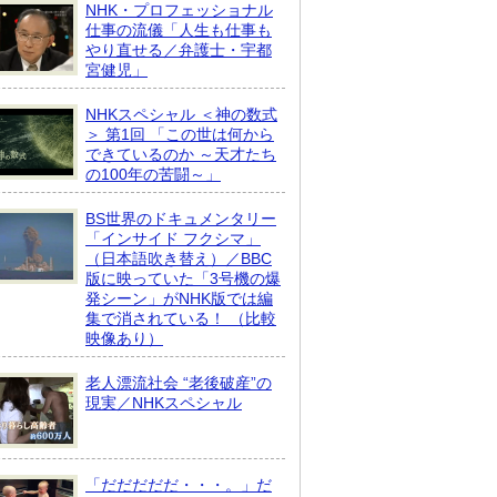
NHK・プロフェッショナル
仕事の流儀「人生も仕事も
やり直せる／弁護士・宇都
宮健児」
NHKスペシャル ＜神の数式
＞ 第1回 「この世は何から
できているのか ～天才たち
の100年の苦闘～」
BS世界のドキュメンタリー
「インサイド フクシマ」
（日本語吹き替え）／BBC
版に映っていた「3号機の爆
発シーン」がNHK版では編
集で消されている！ （比較
映像あり）
老人漂流社会 “老後破産”の
現実／NHKスペシャル
「だだだだだ・・・。」だ