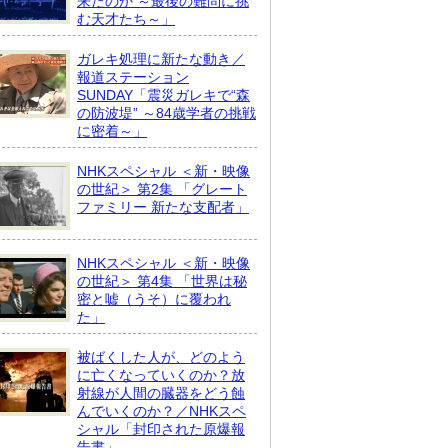
来たのか ～最後の難問に挑
む天才たち～」
ガレキ処理に新たな動き／
報道ステーション
SUNDAY「震災ガレキで“森
の防波堤” ～84歳学者の挑戦
に密着～」
NHKスペシャル ＜新・映像
の世紀＞ 第2集 「グレート
ファミリー 新たな支配者」
NHKスペシャル ＜新・映像
の世紀＞ 第4集 「世界は秘
密と嘘（うそ）に覆われ
た」
被ばくした人が、どのよう
に亡くなっていくのか？放
射線が人間の臓器をどう蝕
んでいくのか？／NHKスペ
シャル「封印された原爆報
告書」