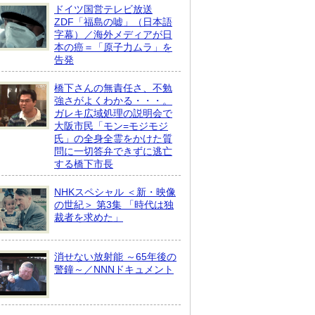
ドイツ国営テレビ放送
ZDF「福島の嘘」（日本語
字幕）／海外メディアが日
本の癌＝「原子力ムラ」を
告発
橋下さんの無責任さ、不勉
強さがよくわかる・・・。
ガレキ広域処理の説明会で
大阪市民「モン=モジモジ
氏」の全身全霊をかけた質
問に一切答弁できずに逃亡
する橋下市長
NHKスペシャル ＜新・映像
の世紀＞ 第3集 「時代は独
裁者を求めた」
消せない放射能 ～65年後の
警鐘～／NNNドキュメント