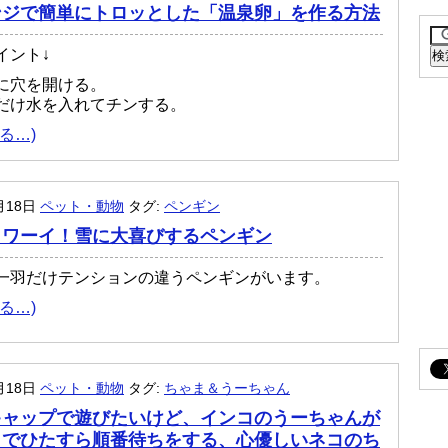
ンジで簡単にトロッとした「温泉卵」を作る方法
イント↓
に穴を開ける。
だけ水を入れてチンする。
る…)
月18日
ペット・動物
タグ:
ペンギン
！ワーイ！雪に大喜びするペンギン
一羽だけテンションの違うペンギンがいます。
る…)
月18日
ペット・動物
タグ:
ちゃま＆うーちゃん
キャップで遊びたいけど、インコのうーちゃんが
までひたすら順番待ちをする、心優しいネコのち