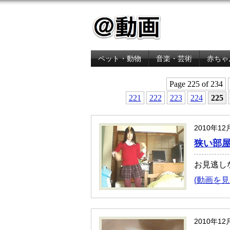
ペット・動物
音楽・芸術
赤ちゃ
金融・経済
Page 225 of 234
221
222
223
224
225
2010年12
狭い部
お見逃し
(動画を見
2010年12