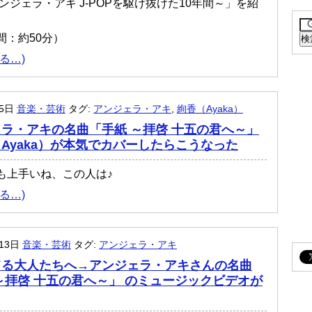
ンジェラ・アキ J-POPを駆け抜けた10年間～」を紹
。
間：約50分）
る…)
月5日
音楽・芸術
タグ:
アンジェラ・アキ
,
絢香（Ayaka）
ラ・アキの名曲「手紙 ～拝啓 十五の君へ～」
Ayaka）が本気でカバーしたらこうなった
も上手いね、この人は♪
る…)
月13日
音楽・芸術
タグ:
アンジェラ・アキ
てる大人たちへ→アンジェラ・アキさんの名曲
～拝啓 十五の君へ～」 のミュージックビデオが