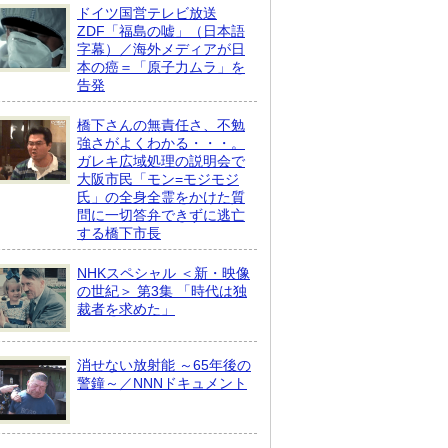
ドイツ国営テレビ放送
ZDF「福島の嘘」（日本語
字幕）／海外メディアが日
本の癌＝「原子力ムラ」を
告発
橋下さんの無責任さ、不勉
強さがよくわかる・・・。
ガレキ広域処理の説明会で
大阪市民「モン=モジモジ
氏」の全身全霊をかけた質
問に一切答弁できずに逃亡
する橋下市長
NHKスペシャル ＜新・映像
の世紀＞ 第3集 「時代は独
裁者を求めた」
消せない放射能 ～65年後の
警鐘～／NNNドキュメント