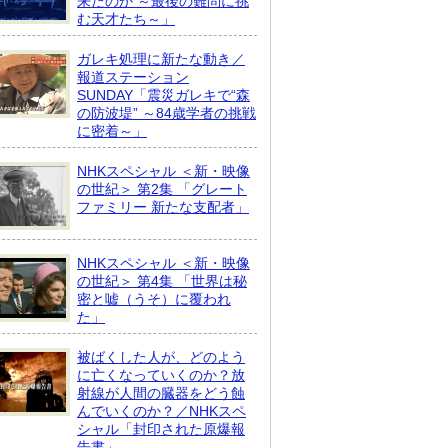
来たのか ～最後の難問に挑
む天才たち～」
ガレキ処理に新たな動き／
報道ステーション
SUNDAY「震災ガレキで“森
の防波堤” ～84歳学者の挑戦
に密着～」
NHKスペシャル ＜新・映像
の世紀＞ 第2集 「グレート
ファミリー 新たな支配者」
NHKスペシャル ＜新・映像
の世紀＞ 第4集 「世界は秘
密と嘘（うそ）に覆われ
た」
被ばくした人が、どのよう
に亡くなっていくのか？放
射線が人間の臓器をどう蝕
んでいくのか？／NHKスペ
シャル「封印された原爆報
告書」