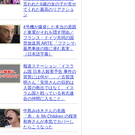
言われた6歳の女の子が見せ
てくれた最高のリアクショ
ン
4号機が爆発した本当の原因
と東電がそれを隠す理由／
フランス・ドイツ共同の国
営放送局 ARTE 「フクシマ-
最悪事故の陰に潜む真実」
（日本語字幕）
報道ステーション「イスラ
ム国 日本人殺害予告 事件の
背景には何が…」／古賀茂
明さん「安倍さんの目的は
人質の救出ではなく、イス
ラム国と戦っている有志連
合の仲間に入ること」
中島みゆきさんの名曲
「糸」を Mr.Children の桜井
和寿さんが本気でカバーし
たらこうなった