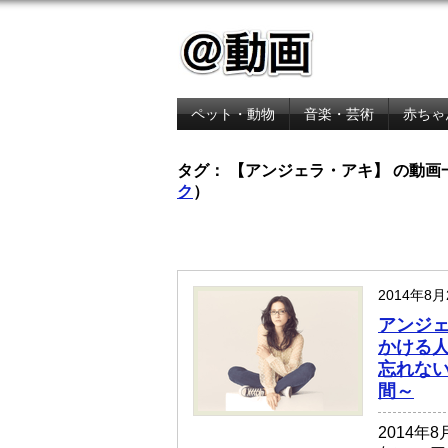
ペット・動物
音楽・芸術
赤ちゃ
金融・経済
タグ： 【アンジェラ・アキ】 の動画
ク
）
2014年8
アンジェ
かける
忘れない
間～
2014