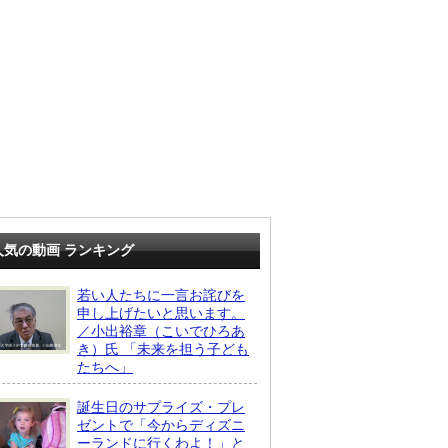
人気の動画 ランキング
若い人たちに一言お詫びを
申し上げたいと思います。
／小出裕章（こいでひろあ
き）氏 「未来を担う子ども
たちへ」
誕生日のサプライズ・プレ
ゼントで「今からディズニ
ーランドに行くわよ！」と