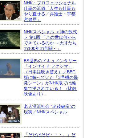
NHK・プロフェッショナル
仕事の流儀「人生も仕事も
やり直せる／弁護士・宇都
宮健児」
NHKスペシャル ＜神の数式
＞ 第1回 「この世は何から
できているのか ～天才たち
の100年の苦闘～」
BS世界のドキュメンタリー
「インサイド フクシマ」
（日本語吹き替え）／BBC
版に映っていた「3号機の爆
発シーン」がNHK版では編
集で消されている！ （比較
映像あり）
老人漂流社会 “老後破産”の
現実／NHKスペシャル
「だだだだだ・・・。」だ