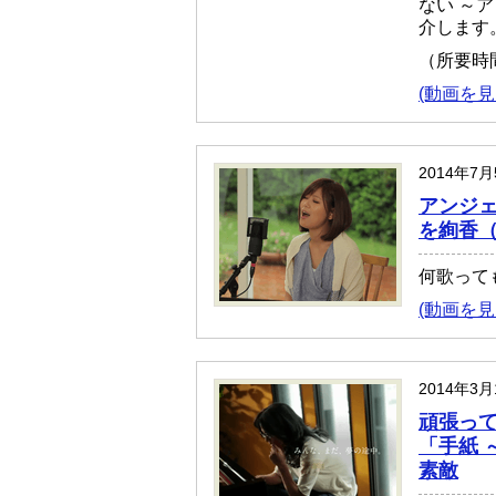
ない ～ア
介します
（所要時
(動画を見
2014年7
アンジェ
を絢香（
何歌って
(動画を見
2014年3
頑張っ
「手紙 
素敵