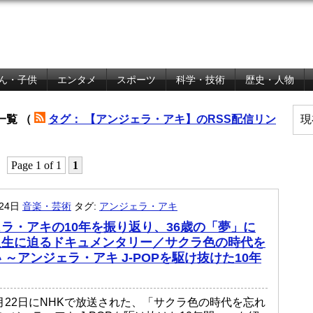
ん・子供
エンタメ
スポーツ
科学・技術
歴史・人物
一覧 （
タグ： 【アンジェラ・アキ】のRSS配信リン
現
Page 1 of 1
1
月24日
音楽・芸術
タグ:
アンジェラ・アキ
ラ・アキの10年を振り返り、36歳の「夢」に
人生に迫るドキュメンタリー／サクラ色の時代を
 ～アンジェラ・アキ J-POPを駆け抜けた10年
年8月22日にNHKで放送された、「サクラ色の時代を忘れ