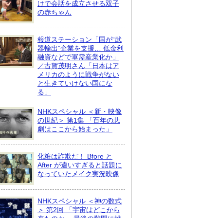
けで会話を成立させる双子
の赤ちゃん
報道ステーション「国が“武
器輸出”企業を支援… 低金利
融資などで軍需産業化か」
／古賀茂明さん「日本はア
メリカのように戦争がない
と生きていけない国にな
る」
NHKスペシャル ＜新・映像
の世紀＞ 第1集 「百年の悲
劇はここから始まった」
化粧は詐欺だ！ Bfore と
After が違いすぎると話題に
なっていたメイク実況映像
NHKスペシャル ＜神の数式
＞ 第2回 「宇宙はどこから