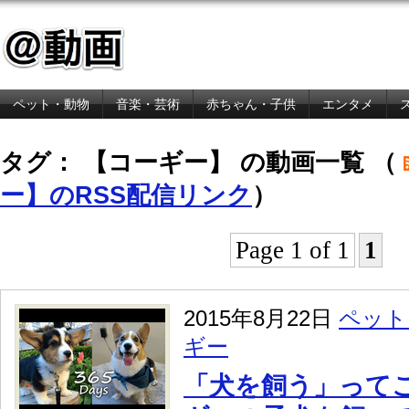
ペット・動物
音楽・芸術
赤ちゃん・子供
エンタメ
金融・経済
タグ： 【コーギー】 の動画一覧 （
ー】のRSS配信リンク
）
Page 1 of 1
1
2015年8月22日
ペット
ギー
「犬を飼う」ってこ