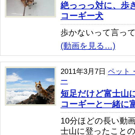
絶っっっ対に、歩
コーギー犬
歩かないって言っ
(動画を見る…)
2011年3月7日
ペット
ー
短足だけど富士山
コーギーと一緒に
10分ほどの長い動
士山に登ったこと