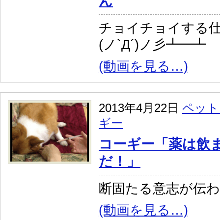
ん
チョイチョイする
(ノ`Д´)ノ彡┻━┻
(動画を見る…)
2013年4月22日
ペット
ギー
コーギー「薬は飲ま
だ！」
断固たる意志が伝
(動画を見る…)