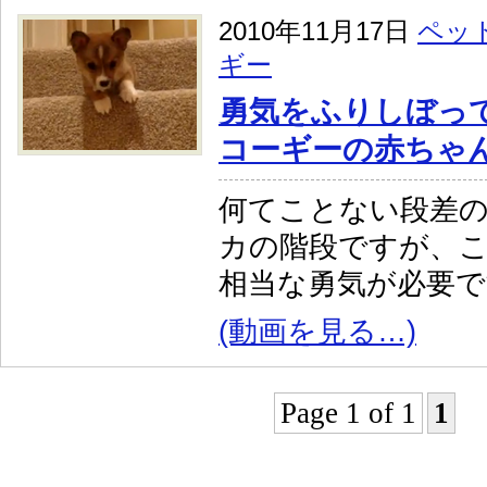
2010年11月17日
ペッ
ギー
勇気をふりしぼっ
コーギーの赤ちゃ
何てことない段差
カの階段ですが、
相当な勇気が必要で
(動画を見る…)
Page 1 of 1
1