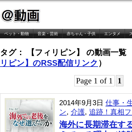
ペット・動物
音楽・芸術
赤ちゃん・子供
エンタメ
金融・経済
タグ： 【フィリピン】 の動画一覧 
リピン】のRSS配信リンク
）
Page 1 of 1
1
2014年9月3日
仕事・
ン
,
介護
,
追跡！真相
海外に長期滞在す