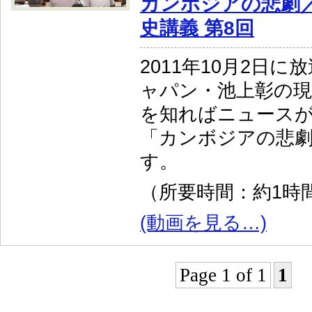
カンボジアの悲劇
史講義 第8回
2011年10月2日に
ャパン・池上彰の現
を知ればニュースが
「カンボジアの悲
す。
（所要時間：約1時間
(動画を見る…)
Page 1 of 1
1