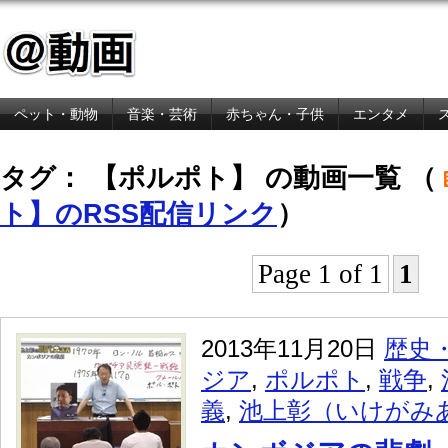
ペット・動物
音楽・芸術
赤ちゃん・子供
エンタメ
金融・経済
タグ： 【ポルポト】 の動画一覧 （
ト】のRSS配信リンク
）
Page 1 of 1
1
2013年11月20日
歴史
ジア
,
ポルポト
,
戦争
,
義
,
池上彰（いけがみ