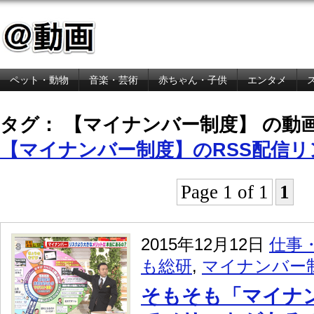
ペット・動物
音楽・芸術
赤ちゃん・子供
エンタメ
金融・経済
タグ： 【マイナンバー制度】 の動
【マイナンバー制度】のRSS配信リ
Page 1 of 1
1
2015年12月12日
仕事
も総研
,
マイナンバー
そもそも「マイナ