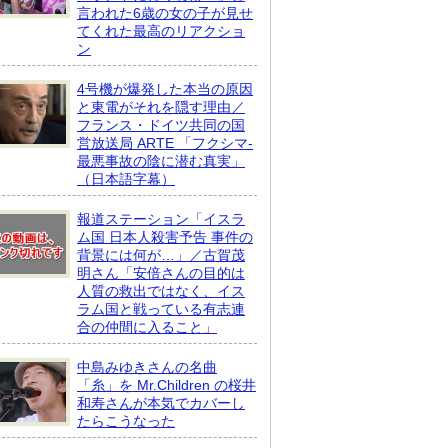
言われた6歳の女の子が見せ
てくれた最高のリアクショ
ン
4号機が爆発した本当の原因
と東電がそれを隠す理由／
フランス・ドイツ共同の国
営放送局 ARTE 「フクシマ-
最悪事故の陰に潜む真実」
（日本語字幕）
報道ステーション「イスラ
ム国 日本人殺害予告 事件の
背景には何が…」／古賀茂
明さん「安倍さんの目的は
人質の救出ではなく、イス
ラム国と戦っている有志連
合の仲間に入ること」
中島みゆきさんの名曲
「糸」を Mr.Children の桜井
和寿さんが本気でカバーし
たらこうなった