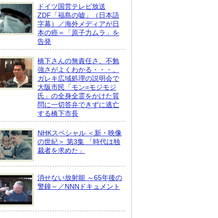
ドイツ国営テレビ放送
ZDF「福島の嘘」（日本語
字幕）／海外メディアが日
本の癌＝「原子力ムラ」を
告発
橋下さんの無責任さ、不勉
強さがよくわかる・・・。
ガレキ広域処理の説明会で
大阪市民「モン=モジモジ
氏」の全身全霊をかけた質
問に一切答弁できずに逃亡
する橋下市長
NHKスペシャル ＜新・映像
の世紀＞ 第3集 「時代は独
裁者を求めた」
消せない放射能 ～65年後の
警鐘～／NNNドキュメント