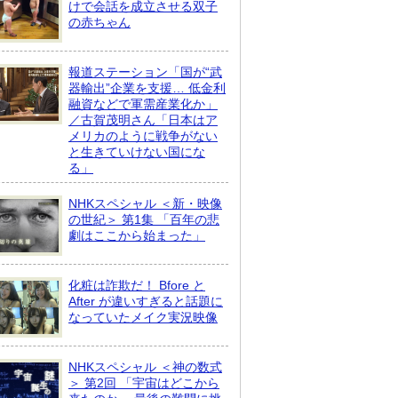
けで会話を成立させる双子
の赤ちゃん
報道ステーション「国が“武
器輸出”企業を支援… 低金利
融資などで軍需産業化か」
／古賀茂明さん「日本はア
メリカのように戦争がない
と生きていけない国にな
る」
NHKスペシャル ＜新・映像
の世紀＞ 第1集 「百年の悲
劇はここから始まった」
化粧は詐欺だ！ Bfore と
After が違いすぎると話題に
なっていたメイク実況映像
NHKスペシャル ＜神の数式
＞ 第2回 「宇宙はどこから