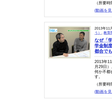
（所要時
(動画を見
2013年11
う）
,
教育
なぜ「
学金制
都合でも
2013年
月29日
何か不都
す。
（所要時
(動画を見