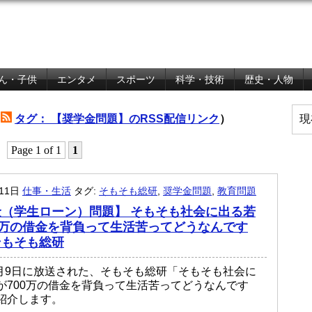
ん・子供
エンタメ
スポーツ
科学・技術
歴史・人物
（
タグ： 【奨学金問題】のRSS配信リンク
）
現
Page 1 of 1
1
月11日
仕事・生活
タグ:
そもそも総研
,
奨学金問題
,
教育問題
（学生ローン）問題】 そもそも社会に出る若
0万の借金を背負って生活苦ってどうなんです
そもそも総研
年7月9日に放送された、そもそも総研「そもそも社会に
が700万の借金を背負って生活苦ってどうなんです
紹介します。