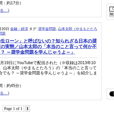
間：約17分）
る…)
月20日
金融・経済
タグ:
奨学金問題
,
山本太郎（やまもとたろ
問題
学生ローン」と呼ばないの？知られざる日本の奨
度の実態／山本太郎の「本当のこと言って何か不
？ ～奨学金問題を学んじゃうよ～」
11月19日にYouTubeで配信された（※収録は2013年10
）、山本太郎（やまもとたろう）の「本当のこと言って
合でも？ ～奨学金問題を学んじゃうよ～」を紹介しま
間：約45分）
る…)
Page 1 of 1
1