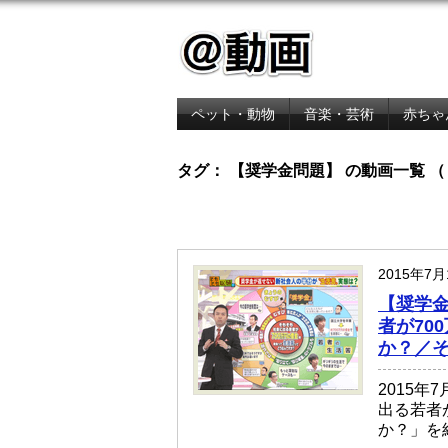
ペット・動物
音楽・芸術
赤ちゃ
金融・経済
タグ： 【奨学金問題】 の動画一覧 
2015年7
【奨学金
者が70
か？／
2015
出る若者
か？」を