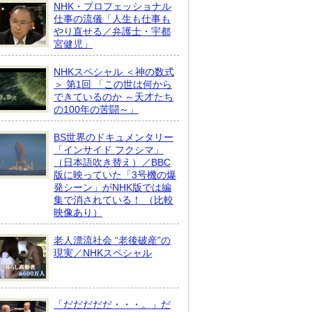
NHK・プロフェッショナル
仕事の流儀「人生も仕事も
やり直せる／弁護士・宇都
宮健児」
NHKスペシャル ＜神の数式
＞ 第1回 「この世は何から
できているのか ～天才たち
の100年の苦闘～」
BS世界のドキュメンタリー
「インサイド フクシマ」
（日本語吹き替え）／BBC
版に映っていた「3号機の爆
発シーン」がNHK版では編
集で消されている！ （比較
映像あり）
老人漂流社会 “老後破産”の
現実／NHKスペシャル
「だだだだだ・・・。」だ