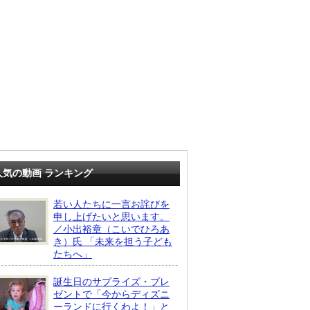
人気の動画 ランキング
若い人たちに一言お詫びを
申し上げたいと思います。
／小出裕章（こいでひろあ
き）氏 「未来を担う子ども
たちへ」
誕生日のサプライズ・プレ
ゼントで「今からディズニ
ーランドに行くわよ！」と