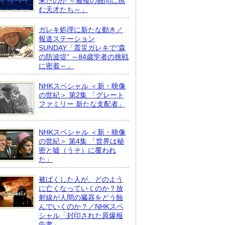
来たのか ～最後の難問に挑
む天才たち～」
ガレキ処理に新たな動き／
報道ステーション
SUNDAY「震災ガレキで“森
の防波堤” ～84歳学者の挑戦
に密着～」
NHKスペシャル ＜新・映像
の世紀＞ 第2集 「グレート
ファミリー 新たな支配者」
NHKスペシャル ＜新・映像
の世紀＞ 第4集 「世界は秘
密と嘘（うそ）に覆われ
た」
被ばくした人が、どのよう
に亡くなっていくのか？放
射線が人間の臓器をどう蝕
んでいくのか？／NHKスペ
シャル「封印された原爆報
告書」