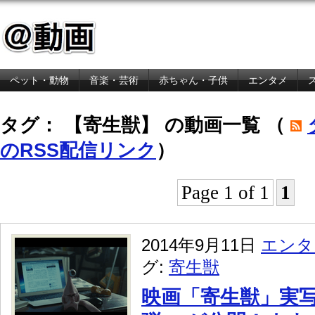
ペット・動物
音楽・芸術
赤ちゃん・子供
エンタメ
金融・経済
タグ： 【寄生獣】 の動画一覧 （
のRSS配信リンク
）
Page 1 of 1
1
2014年9月11日
エンタ
グ:
寄生獣
映画「寄生獣」実写