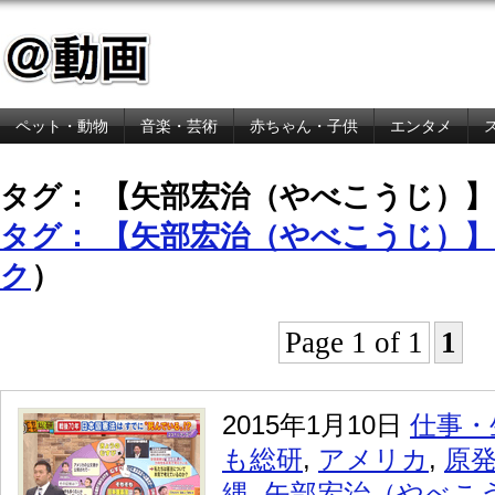
ペット・動物
音楽・芸術
赤ちゃん・子供
エンタメ
金融・経済
タグ： 【矢部宏治（やべこうじ）】
タグ： 【矢部宏治（やべこうじ）】
ク
）
Page 1 of 1
1
2015年1月10日
仕事・
も総研
,
アメリカ
,
原
縄
,
矢部宏治（やべこ