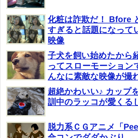
化粧は詐欺だ！ Bfore と
すぎると話題になって
映像
子犬を飼い始めたから
ってスローモーション
んなに素敵な映像が撮
超絶かわいい♪ カップ
訓中のラッコが愛くる
脱力系ＣＧアニメ「Peepi
合コンでダダかぶり