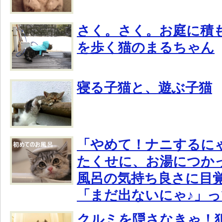
さく。さく。お庭に積
を歩く猫のまるちゃん
寝る子猫と、遊ぶ子猫
「やめて！ナニするに
たくせに、お湯につか
風呂の気持ち良さに目
「まだ出ないにゃ♪」
クルミを隠さなきゃ！