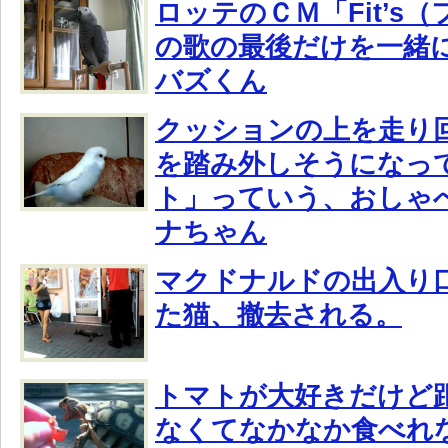
ロッテのＣＭ「Fit’s（
の歌の最後だけを一緒
バズくん
クッションの上を走り
を踏み外しそうになっ
ト」っていう、おしゃ
ナちゃん
マクドナルドの出入り
た猫、撤去される。
トマトが大好きだけど
なくてなかなか食べれ