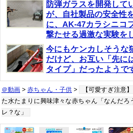
防弾ガラスを開発してい
が、自社製品の安全性を
に、AK-47カラシニ
撃たせる過激な実験を
今にもケンカしそうな
だけど、お互い「先に
タイプ」だったようで
＠動画
>
赤ちゃん・子供
>
【可愛すぎ注意】
た水たまりに興味津々な赤ちゃん「なんだろ
レ？な」