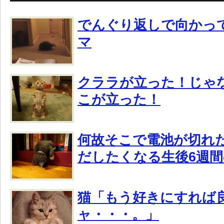
でんぐり返しで向かっ
マ
クララが立った！じゃ
こが立った！
何故そこで電池が切れ
だしたくなる生後6週
猫「もう好きにすれば
ャ・・・。」