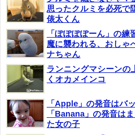
思ったクルミを必死で
俵太くん
「ぽぽぽぽーん」の練
魔に襲われる、おしゃ
ナちゃん
ランニングマシーンの
くオカメインコ
「Apple」の発音は
「Banana」の発音は
た女の子