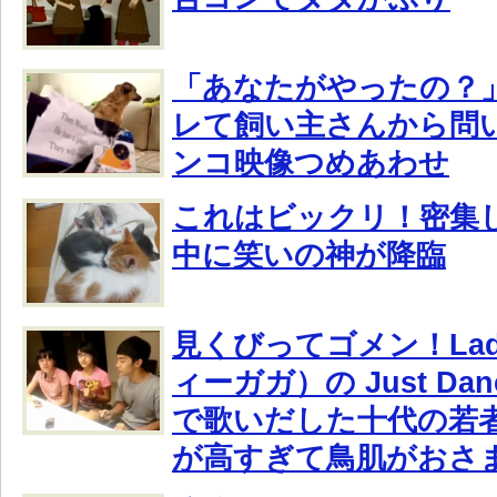
「あなたがやったの？
レて飼い主さんから問
ンコ映像つめあわせ
これはビックリ！密集
中に笑いの神が降臨
見くびってゴメン！Lady
ィーガガ）の Just Da
で歌いだした十代の若
が高すぎて鳥肌がおさ