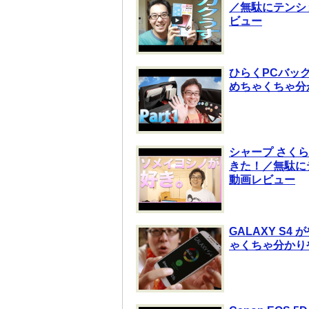
／無駄にテンシ
ビュー
ひらくPCバ
めちゃくちゃ分
シャープ さくら
きた！／無駄に
動画レビュー
GALAXY S
ゃくちゃ分かり