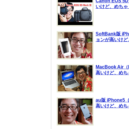
Canon EOS
いけど、めちゃ
SoftBank版
ョンが高いけど
MacBook A
高いけど、めち
au版 iPho
高いけど、めち