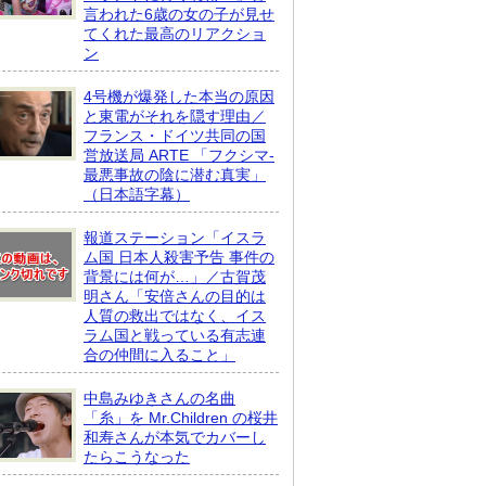
言われた6歳の女の子が見せ
てくれた最高のリアクショ
ン
4号機が爆発した本当の原因
と東電がそれを隠す理由／
フランス・ドイツ共同の国
営放送局 ARTE 「フクシマ-
最悪事故の陰に潜む真実」
（日本語字幕）
報道ステーション「イスラ
ム国 日本人殺害予告 事件の
背景には何が…」／古賀茂
明さん「安倍さんの目的は
人質の救出ではなく、イス
ラム国と戦っている有志連
合の仲間に入ること」
中島みゆきさんの名曲
「糸」を Mr.Children の桜井
和寿さんが本気でカバーし
たらこうなった