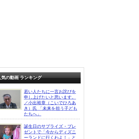
人気の動画 ランキング
若い人たちに一言お詫びを
申し上げたいと思います。
／小出裕章（こいでひろあ
き）氏 「未来を担う子ども
たちへ」
誕生日のサプライズ・プレ
ゼントで「今からディズニ
ーランドに行くわよ！」と