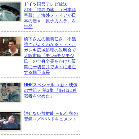
ドイツ国営テレビ放送
ZDF「福島の嘘」（日本語
字幕）／海外メディアが日
本の癌＝「原子力ムラ」を
告発
橋下さんの無責任さ、不勉
強さがよくわかる・・・。
ガレキ広域処理の説明会で
大阪市民「モン=モジモジ
氏」の全身全霊をかけた質
問に一切答弁できずに逃亡
する橋下市長
NHKスペシャル ＜新・映像
の世紀＞ 第3集 「時代は独
裁者を求めた」
消せない放射能 ～65年後の
警鐘～／NNNドキュメント