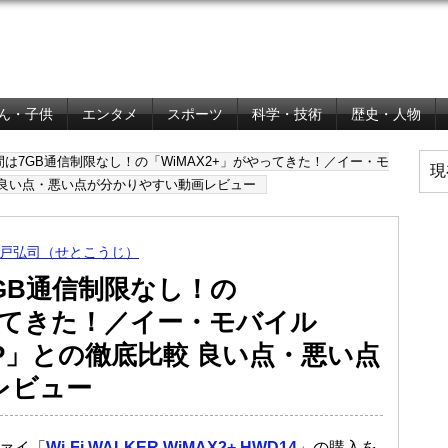
ん・子供
エンタメ
スポーツ
科学・技術
歴史・人物
間は7GB通信制限なし！の「WiMAX2+」がやってきた！／イー・モ
現
徹底比較 良い点・悪い点が分かりやすい動画レビュー
戸弘司（せとこうじ）
GB通信制限なし！の
やってきた！／イー・モバイル
GL09P」との徹底比較 良い点・悪い点
レビュー
ァイ「
Wi-Fi WALKER WiMAX2+ HWD14
」の購入を