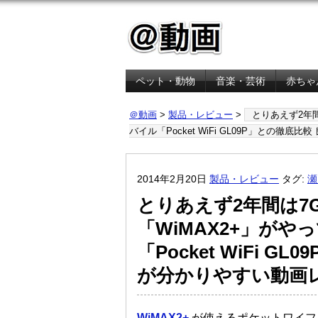
ペット・動物
音楽・芸術
赤ちゃ
金融・経済
＠動画
>
製品・レビュー
>
とりあえず2年
バイル「Pocket WiFi GL09P」との
2014年2月20日
製品・レビュー
タグ:
瀬
とりあえず2年間は7
「WiMAX2+」が
「Pocket WiFi 
が分かりやすい動画
WiMAX2+
が使えるポケットワイフ