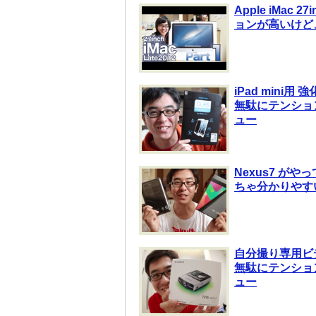
Apple iMac
ョンが高いけど
iPad min
無駄にテンショ
ュー
Nexus7 が
ちゃ分かりやす
自分撮り専用ビデオ
無駄にテンショ
ュー