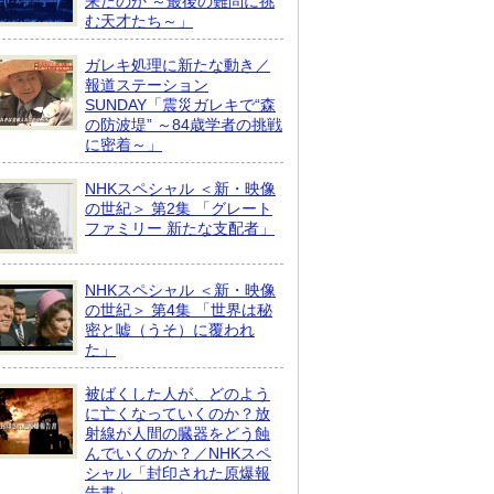
来たのか ～最後の難問に挑
む天才たち～」
ガレキ処理に新たな動き／
報道ステーション
SUNDAY「震災ガレキで“森
の防波堤” ～84歳学者の挑戦
に密着～」
NHKスペシャル ＜新・映像
の世紀＞ 第2集 「グレート
ファミリー 新たな支配者」
NHKスペシャル ＜新・映像
の世紀＞ 第4集 「世界は秘
密と嘘（うそ）に覆われ
た」
被ばくした人が、どのよう
に亡くなっていくのか？放
射線が人間の臓器をどう蝕
んでいくのか？／NHKスペ
シャル「封印された原爆報
告書」