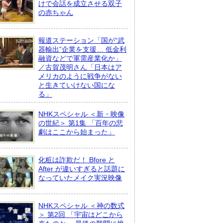
けで会話を成立させる双子
の赤ちゃん
報道ステーション「国が“武
器輸出”企業を支援… 低金利
融資などで軍需産業化か」
／古賀茂明さん「日本はア
メリカのように戦争がない
と生きていけない国にな
る」
NHKスペシャル ＜新・映像
の世紀＞ 第1集 「百年の悲
劇はここから始まった」
化粧は詐欺だ！ Bfore と
After が違いすぎると話題に
なっていたメイク実況映像
NHKスペシャル ＜神の数式
＞ 第2回 「宇宙はどこから