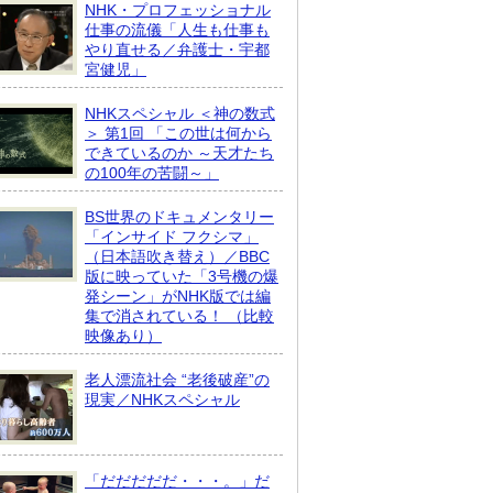
NHK・プロフェッショナル
仕事の流儀「人生も仕事も
やり直せる／弁護士・宇都
宮健児」
NHKスペシャル ＜神の数式
＞ 第1回 「この世は何から
できているのか ～天才たち
の100年の苦闘～」
BS世界のドキュメンタリー
「インサイド フクシマ」
（日本語吹き替え）／BBC
版に映っていた「3号機の爆
発シーン」がNHK版では編
集で消されている！ （比較
映像あり）
老人漂流社会 “老後破産”の
現実／NHKスペシャル
「だだだだだ・・・。」だ