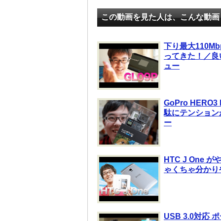
この動画を見た人は、こんな動画
下り最大110Mb
ってきた！／良
ュー
GoPro HERO
駄にテンション
ー
HTC J On
ゃくちゃ分かり
USB 3.0対