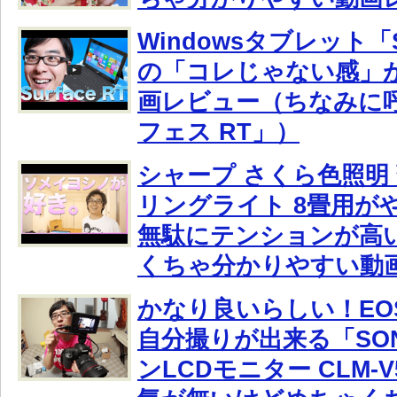
Windowsタブレット「Su
の「コレじゃない感」
画レビュー（ちなみに
フェス RT」）
シャープ さくら色照明 
リングライト 8畳用が
無駄にテンションが高
くちゃ分かりやすい動
かなり良いらしい！EOS 
自分撮りが出来る「SO
ンLCDモニター CLM-