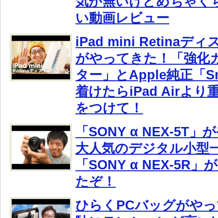
気が無いけどめちゃく
い動画レビュー
iPad mini Retin
がやってきた！「強化
ター」とApple純正「Sm
着けたらiPad Airよ
をつけて！
「SONY α NEX-5T
大人気のデジタル小型
「SONY α NEX-5R
たぞ！
ひらくPCバッグがや