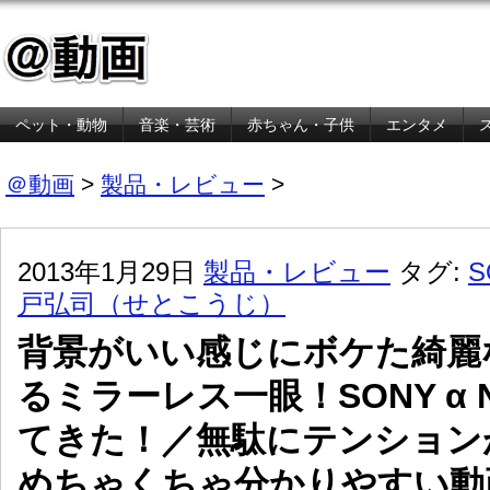
ペット・動物
音楽・芸術
赤ちゃん・子供
エンタメ
金融・経済
＠動画
>
製品・レビュー
>
2013年1月29日
製品・レビュー
タグ:
S
戸弘司（せとこうじ）
背景がいい感じにボケた綺麗
るミラーレス一眼！SONY α 
てきた！／無駄にテンション
めちゃくちゃ分かりやすい動