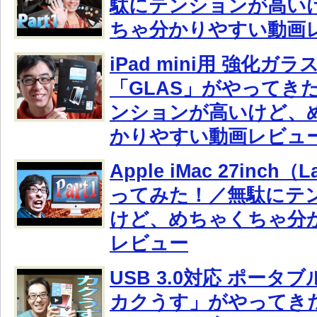
駄にテンションが高い
ちゃ分かりやすい動画
iPad mini用 強化
「GLAS」がやってき
ンションが高いけど、
かりやすい動画レビュ
Apple iMac 27inch（
ってみた！／無駄にテ
けど、めちゃくちゃ分
レビュー
USB 3.0対応 ポータ
カクうす」がやってき