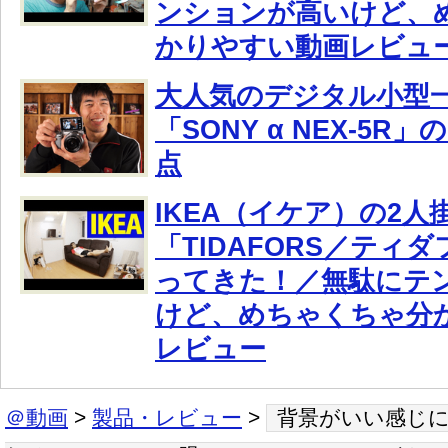
ンションが高いけど、
かりやすい動画レビュ
大人気のデジタル小型
「SONY α NEX-5R
点
IKEA（イケア）の2人
「TIDAFORS／ティ
ってきた！／無駄にテ
けど、めちゃくちゃ分
レビュー
＠動画
>
製品・レビュー
>
背景がいい感じ