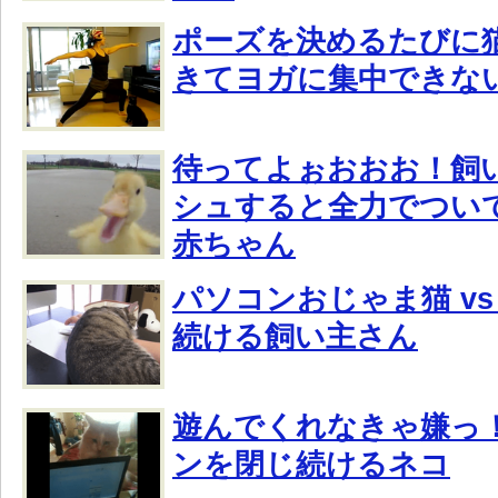
ポーズを決めるたびに
きてヨガに集中できな
待ってよぉおおお！飼
シュすると全力でつい
赤ちゃん
パソコンおじゃま猫 vs
続ける飼い主さん
遊んでくれなきゃ嫌っ
ンを閉じ続けるネコ