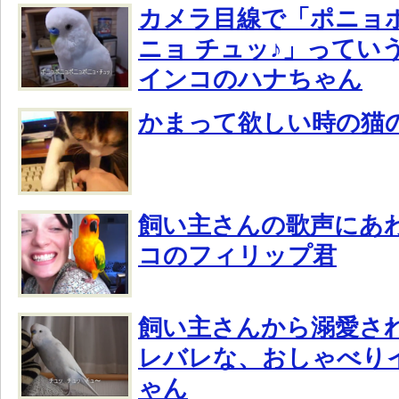
カメラ目線で「ポニョ
ニョ チュッ♪」ってい
インコのハナちゃん
かまって欲しい時の猫
飼い主さんの歌声にあ
コのフィリップ君
飼い主さんから溺愛さ
レバレな、おしゃべり
ゃん