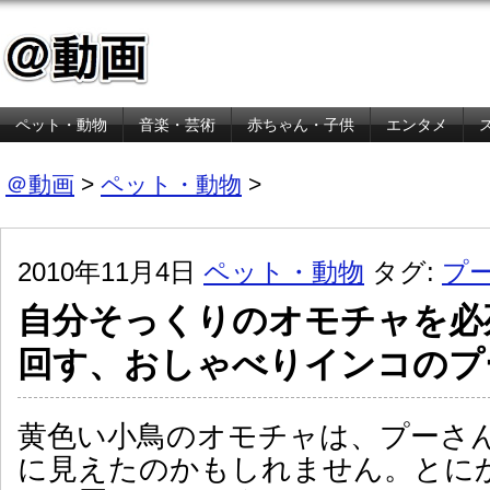
ペット・動物
音楽・芸術
赤ちゃん・子供
エンタメ
金融・経済
＠動画
>
ペット・動物
>
2010年11月4日
ペット・動物
タグ:
プ
自分そっくりのオモチャを必
回す、おしゃべりインコのプ
黄色い小鳥のオモチャは、プーさ
に見えたのかもしれません。とに