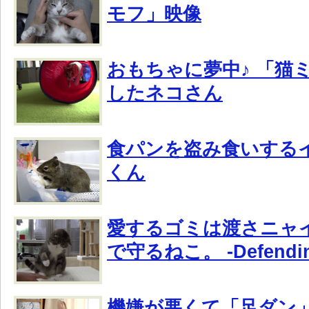
モフ」映像
おもちゃに夢中♪ 「猫
したネコさん
食パンを盗み食いする
くん
愛するゴミは渡さニャ
で守るねこ。 -Defending
機嫌が悪くて「足ダン