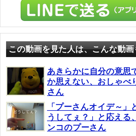
この動画を見た人は、こんな動画
あきらかに自分の意思
か思えない、おしゃべ
さん
「プーさんオイデ～」
うしてぇ？」と応える
ンコのプーさん