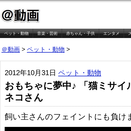
ペット・動物
音楽・芸術
赤ちゃん・子供
エンタメ
金融・経済
＠動画
>
ペット・動物
>
2012年10月31日
ペット・動物
おもちゃに夢中♪ 「猫ミサイ
ネコさん
飼い主さんのフェイントにも負け