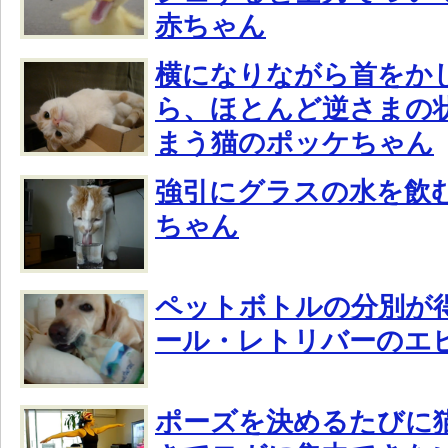
赤ちゃん
横になりながら首をか
ら、ほとんど逆さまの
まう猫のポッケちゃん
強引にグラスの水を飲
ちゃん
ペットボトルの分別が
ール・レトリバーのエ
ポーズを決めるたびに