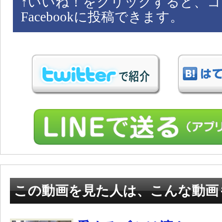
↑
いいね！をクリックすると、コ
Facebookに投稿できます。
この動画を見た人は、こんな動画