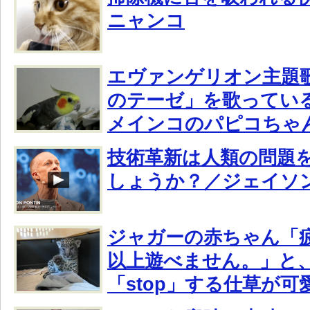
ニャンコ
エヴァンゲリオン主題
のテーゼ」を歌ってい
メインコのパピコちゃ
技術革新は人類の問題
しょうか？／ジェイソ
ジャガーの赤ちゃん「
以上遊べません。」と
「stop」する仕草が可