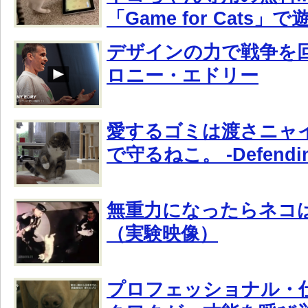
「Game for Cats
デザインの力で戦争を
ロニー・エドリー
愛するゴミは渡さニャ
で守るねこ。 -Defending
無重力になったらネコ
（実験映像）
プロフェッショナル・