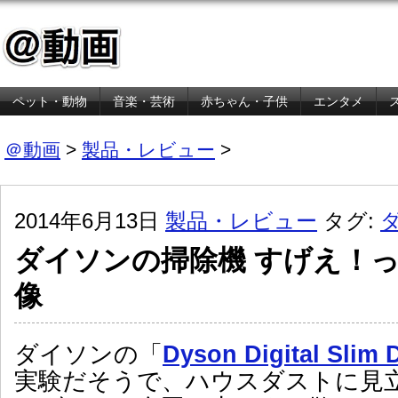
ペット・動物
音楽・芸術
赤ちゃん・子供
エンタメ
金融・経済
＠動画
>
製品・レビュー
>
2014年6月13日
製品・レビュー
タグ:
ダイソンの掃除機 すげえ！
像
ダイソンの「
Dyson Digital Slim
実験だそうで、ハウスダストに見