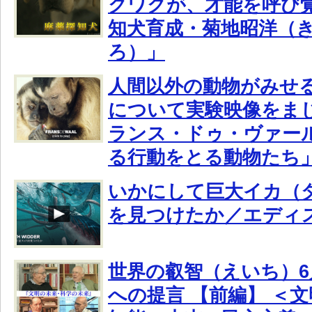
クワクが、才能を呼び
知犬育成・菊地昭洋（
ろ）」
人間以外の動物がみせ
について実験映像をま
ランス・ドゥ・ヴァー
る行動をとる動物たち
いかにして巨大イカ（
を見つけたか／エディ
世界の叡智（えいち）6
への提言 【前編】 ＜