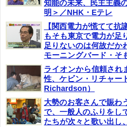
知能の未来、民主主義
明＞／NHK・Eテレ
【関西電力が慌てて抗
もそも東京で電力が足
足りないのは何故だか
モーニングバード・そ
ライオンから信頼され
性、ケビン・リチャードソ
Richardson）
大勢のお客さんで賑わ
で、一般人のふりをし
たちが次々と歌い出し