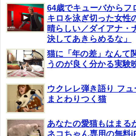
64歳でキューバからフ
キロを泳ぎ切った女性
晴らしい／ダイアナ・ナ
決してあきらめるな」
猫に「年の差」なんて
うのが良く分かる実験
ウクレレ弾き語り フ
まとわりつく猫
あなたの愛猫もはまる
ネコちゃん専用の無料i