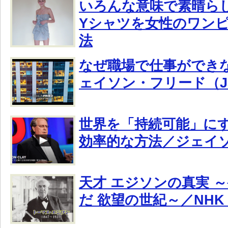
いろんな意味で素晴ら
Yシャツを女性のワン
法
なぜ職場で仕事ができ
ェイソン・フリード（Jaso
世界を「持続可能」に
効率的な方法／ジェイ
天才 エジソンの真実 
だ 欲望の世紀～／NHK