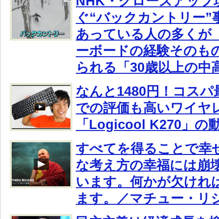
NHK・クローズアップ
ぐ“バックカントリー”
あっている人の多くが
ーボードの経験そのも
られる「30歳以上の中
なんと1480円！コスパ最
での評価も高いワイヤ
「Logicool K270
すべてを得ることで幸
な考え方の幸福には崩
います。何かが欠けれ
ます。／マチュー・リ