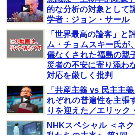
的な分析の対象として
学者：ジョン・サール
「世界最高の論客」と
ム・チョムスキー氏が
儀なくされた福島の親
災者の不安に寄り添わ
対応を厳しく批判
「共産主義 vs 民主主
れぞれの普遍性を主張
りを迎えた／エリック
NHKスペシャル ＜ネ