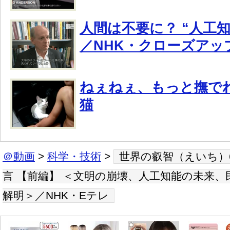
人間は不要に？ “人工
／NHK・クローズアッ
ねぇねぇ、もっと撫で
猫
＠動画
>
科学・技術
>
世界の叡智（えいち）
言 【前編】 ＜文明の崩壊、人工知能の未来
解明＞／NHK・Eテレ