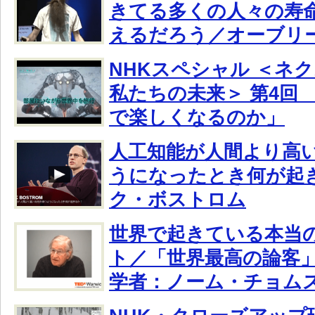
きてる多くの人々の寿命
えるだろう／オーブリ
NHKスペシャル ＜ネ
私たちの未来＞ 第4回
で楽しくなるのか」
人工知能が人間より高
うになったとき何が起
ク・ボストロム
世界で起きている本当
ト／「世界最高の論客
学者：ノーム・チョム