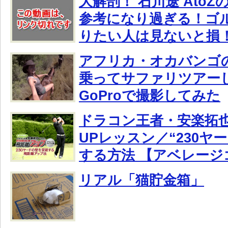
大解剖！ 石川遼 Ato
参考になり過ぎる！ゴ
りたい人は見ないと損！
アフリカ・オカバンゴ
乗ってサファリツアー
GoProで撮影してみた
ドラコン王者・安楽拓
UPレッスン／“230ヤ
する方法 【アベレージ
リアル「猫貯金箱」