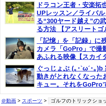
ドラコン王者・安楽拓
UPレッスン／ライバル
る“300ヤード越え”の
る方法 【アスリートゴ
「記憶」を「記録」に
カメラ「GoPro」で
あふれる映像【スカイ
ぐっじょぶ (｡･`ω´･｡
動きがとれなくなった
キュー。それをGoPro
＠動画
>
スポーツ
>
ゴルフのトリックショッ