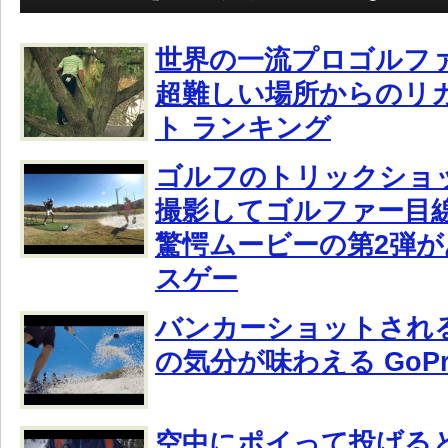
世界の一流プロゴルフ
超難しい場所からのリ
ト ランキング
ゴルフのトリックショッ
撮影してゴルファー目
驚愕ムービーの第2弾
スゲー
バンカーショットされ
の気分が味わえる GoP
空中にポイって投げる