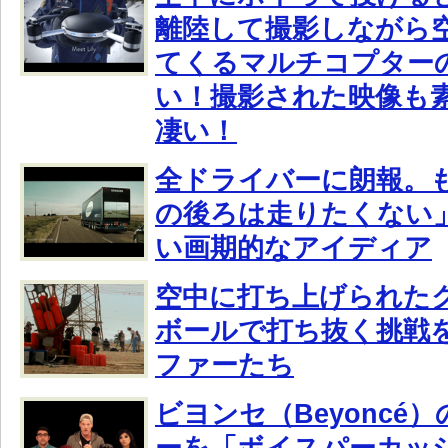
離陸して撮影しながら
てくるマルチコプター
い！撮影された映像も
凄い！
全ドライバーに朗報。
の後ろは走りたくない
い画期的なアイディア
空中に打ち上げられた
ボールで打ち抜く挑戦
ファーたち
ビヨンセ（Beyoncé
ーを「ボイスパーカッ