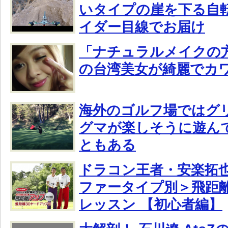
いタイプの崖を下る自
イダー目線でお届け
「ナチュラルメイクの
の台湾美女が綺麗でカ
海外のゴルフ場ではグ
グマが楽しそうに遊ん
ともある
ドラコン王者・安楽拓
ファータイプ別＞飛距離
レッスン 【初心者編】