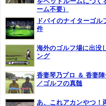
をベッドルームにつく
ーム不要）
ドバイのナイターゴル
件
海外のゴルフ場に出没
ング
香妻琴乃プロ ＆ 香妻
／ゴルフの真髄
あ、これアカンやつ！