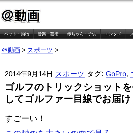
ペット・動物
音楽・芸術
赤ちゃん・子供
エンタメ
金融・経済
＠動画
>
スポーツ
>
2014年9月14日
スポーツ
タグ:
GoPro
,
ゴルフのトリックショットをG
してゴルファー目線でお届け
すごーい！