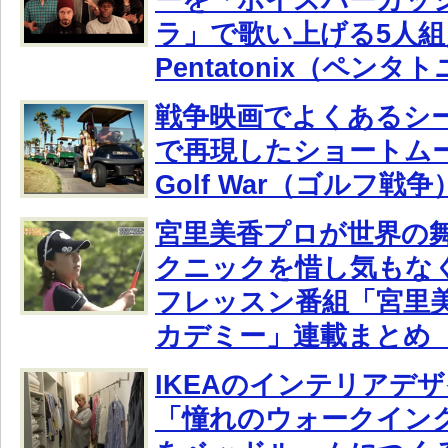
ラ」で歌い上げる5人組
Pentatonix（ペンタ
戦争映画でよくあるシ
で再現したショートムー
Golf War（ゴルフ戦争
宮里美香プロが世界の
クニックを惜し気もな
フレッスン番組「宮里
カデミー」連載まとめ（
IKEAのインテリアデ
「憧れのウォークイン