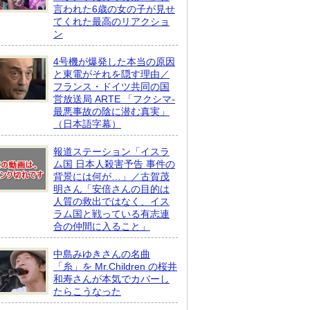
言われた6歳の女の子が見せ
てくれた最高のリアクショ
ン
4号機が爆発した本当の原因
と東電がそれを隠す理由／
フランス・ドイツ共同の国
営放送局 ARTE 「フクシマ-
最悪事故の陰に潜む真実」
（日本語字幕）
報道ステーション「イスラ
ム国 日本人殺害予告 事件の
背景には何が…」／古賀茂
明さん「安倍さんの目的は
人質の救出ではなく、イス
ラム国と戦っている有志連
合の仲間に入ること」
中島みゆきさんの名曲
「糸」を Mr.Children の桜井
和寿さんが本気でカバーし
たらこうなった