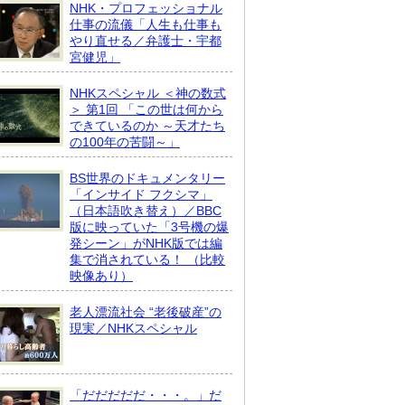
NHK・プロフェッショナル
仕事の流儀「人生も仕事も
やり直せる／弁護士・宇都
宮健児」
NHKスペシャル ＜神の数式
＞ 第1回 「この世は何から
できているのか ～天才たち
の100年の苦闘～」
BS世界のドキュメンタリー
「インサイド フクシマ」
（日本語吹き替え）／BBC
版に映っていた「3号機の爆
発シーン」がNHK版では編
集で消されている！ （比較
映像あり）
老人漂流社会 “老後破産”の
現実／NHKスペシャル
「だだだだだ・・・。」だ