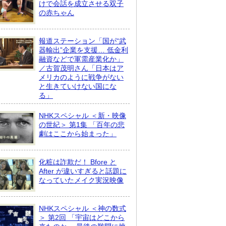
けで会話を成立させる双子
の赤ちゃん
報道ステーション「国が“武
器輸出”企業を支援… 低金利
融資などで軍需産業化か」
／古賀茂明さん「日本はア
メリカのように戦争がない
と生きていけない国にな
る」
NHKスペシャル ＜新・映像
の世紀＞ 第1集 「百年の悲
劇はここから始まった」
化粧は詐欺だ！ Bfore と
After が違いすぎると話題に
なっていたメイク実況映像
NHKスペシャル ＜神の数式
＞ 第2回 「宇宙はどこから