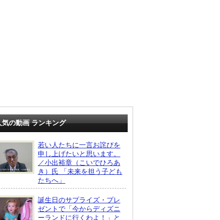
人気の動画 ランキング
若い人たちに一言お詫びを
申し上げたいと思います。
／小出裕章（こいでひろあ
き）氏 「未来を担う子ども
たちへ」
誕生日のサプライズ・プレ
ゼントで「今からディズニ
ーランドに行くわよ！」と