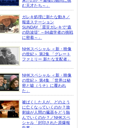
来たのか ～最後の難問に挑
む天才たち～」
ガレキ処理に新たな動き／
報道ステーション
SUNDAY「震災ガレキで“森
の防波堤” ～84歳学者の挑戦
に密着～」
NHKスペシャル ＜新・映像
の世紀＞ 第2集 「グレート
ファミリー 新たな支配者」
NHKスペシャル ＜新・映像
の世紀＞ 第4集 「世界は秘
密と嘘（うそ）に覆われ
た」
被ばくした人が、どのよう
に亡くなっていくのか？放
射線が人間の臓器をどう蝕
んでいくのか？／NHKスペ
シャル「封印された原爆報
告書」