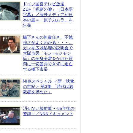
ドイツ国営テレビ放送
ZDF「福島の嘘」（日本語
字幕）／海外メディアが日
本の癌＝「原子力ムラ」を
告発
橋下さんの無責任さ、不勉
強さがよくわかる・・・。
ガレキ広域処理の説明会で
大阪市民「モン=モジモジ
氏」の全身全霊をかけた質
問に一切答弁できずに逃亡
する橋下市長
NHKスペシャル ＜新・映像
の世紀＞ 第3集 「時代は独
裁者を求めた」
消せない放射能 ～65年後の
警鐘～／NNNドキュメント