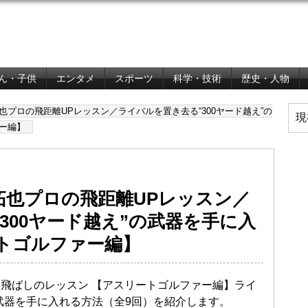
ん・子供
エンタメ
スポーツ
科学・技術
歴史・人物
プロの飛距離UPレッスン／ライバルを置き去る“300ヤード越え”の
現
ー編】
拓也プロの飛距離UPレッスン／
300ヤード越え”の武器を手に入
トゴルファー編】
飛ばしのレッスン 【アスリートゴルファー編】ライ
の武器を手に入れる方法（全9回）を紹介します。