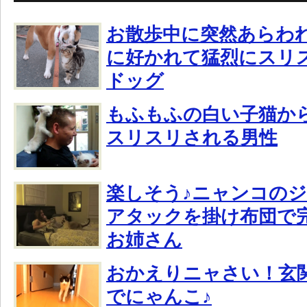
お散歩中に突然あらわ
に好かれて猛烈にスリ
ドッグ
もふもふの白い子猫か
スリスリされる男性
楽しそう♪ニャンコの
アタックを掛け布団で
お姉さん
おかえりニャさい！玄
でにゃんこ♪