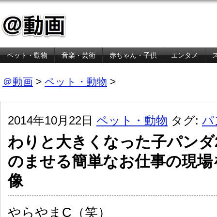
ペット・動物
音楽・芸術
赤ちゃん・子供
エンタメ
金融・経済
＠動画
>
ペット・動物
>
2014年10月22日
ペット・動物
タグ:
パ
わりと大きくなった子パンダ
のませる簡単なお仕事の現場
像
やらやまC（笑）