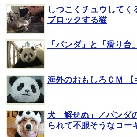
しつこくチュウしてく
ブロックする猫
「パンダ」と「滑り台
海外のおもしろＣＭ 【
犬「解せぬ」／パンダ
られて不服そうなコー