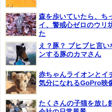
森を歩いていたら、ち
イ、警戒心ゼロのウリ
た
え？豚？ ブヒブヒ言い
ンする豚のカマさん
赤ちゃんライオンとイ
気分になれるGoPro映
たくさんの子猫を放し
会社の日常風景