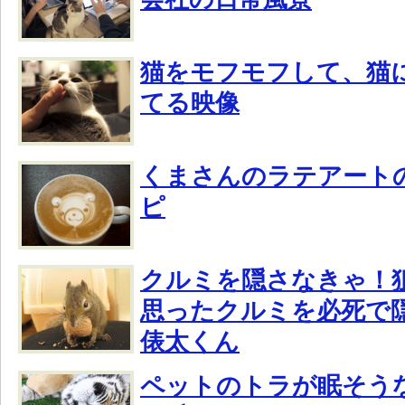
猫をモフモフして、猫
てる映像
くまさんのラテアート
ピ
クルミを隠さなきゃ！
思ったクルミを必死で
俵太くん
ペットのトラが眠そう