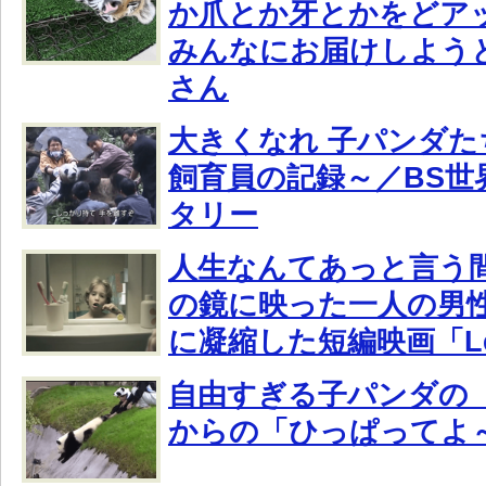
か爪とか牙とかをどア
みんなにお届けしよう
さん
大きくなれ 子パンダた
飼育員の記録～／BS世
タリー
人生なんてあっと言う
の鏡に映った一人の男
に凝縮した短編映画「Le M
自由すぎる子パンダの
からの「ひっぱってよ