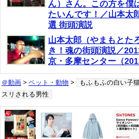
ん）さん。この方を僕
たいんです！／山本太郎・
選 街頭演説
山本太郎（やまもとた
き！魂の街頭演説／2013
京・多摩センター（2013.
＠動画
>
ペット・動物
>
もふもふの白い子
スリされる男性