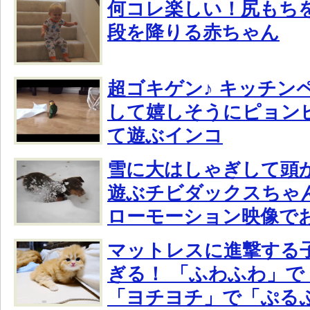
何コレ楽しい！尻もち
段を降りる赤ちゃん
超ゴキゲン♪ キッチン
して嬉しそうにピョン
て遊ぶインコ
雪に大はしゃぎして頭
遊ぶチビダックスちゃ
ローモーション映像で
マットレスに進撃する
ぎる！ 「ふわふわ」で
「ヨチヨチ」で「ぷる