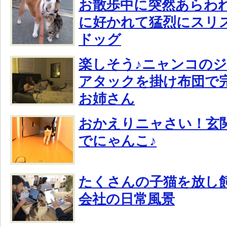
お散歩中に突然あらわ
に好かれて猛烈にスリ
ドッグ
楽しそう♪ニャンコの
アタックを掛け布団で
お姉さん
おかえりニャさい！玄
でにゃんこ♪
たくさんの子猫を放し
会社の日常風景