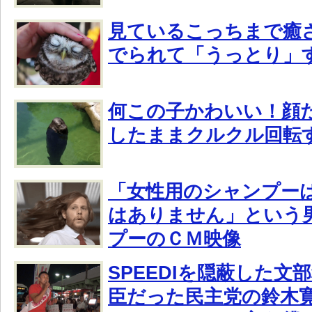
見ているこっちまで癒
でられて「うっとり」
何この子かわいい！顔
したままクルクル回転
「女性用のシャンプー
はありません」という
プーのＣＭ映像
SPEEDIを隠蔽した文
臣だった民主党の鈴木