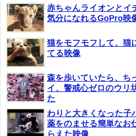
赤ちゃんライオンとイ
気分になれるGoPro映
猫をモフモフして、猫
てる映像
森を歩いていたら、ち
イ、警戒心ゼロのウリ
た
わりと大きくなった子
薬をのませる簡単なお
らえた映像