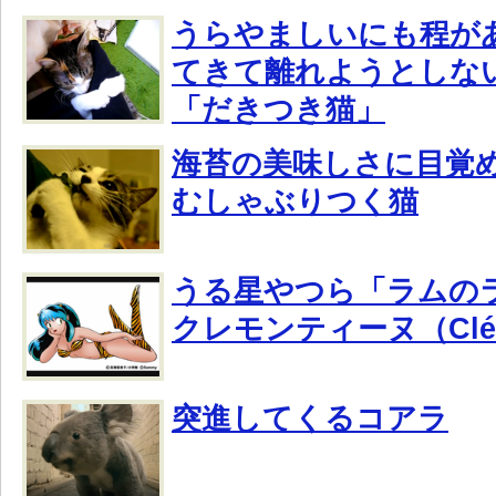
うらやましいにも程が
てきて離れようとしな
「だきつき猫」
海苔の美味しさに目覚
むしゃぶりつく猫
うる星やつら「ラムの
クレモンティーヌ（Clém
突進してくるコアラ