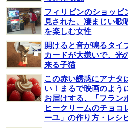
フィリピンのショッピ
見された、凄まじい歌
を楽しむ女性
開けると音が鳴るタイ
カードが大嫌いで、光
来る子猫
この赤い誘惑にアナタ
い！まるで映画のよう
お届けする、「フラン
ヒークリームのチョコ
ーユ」の作り方・レシ