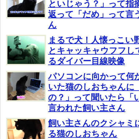
といじゃう？」って指
返って「だめ」って言
ん
まるで犬！人懐っこい
とキャッキャウフフし
るダイバー目線映像
パソコンに向かって何
いた猫のしおちゃんに
の？」って聞いたら「
言われた飼い主さん
飼い主さんのクシャミ
る猫のしおちゃん