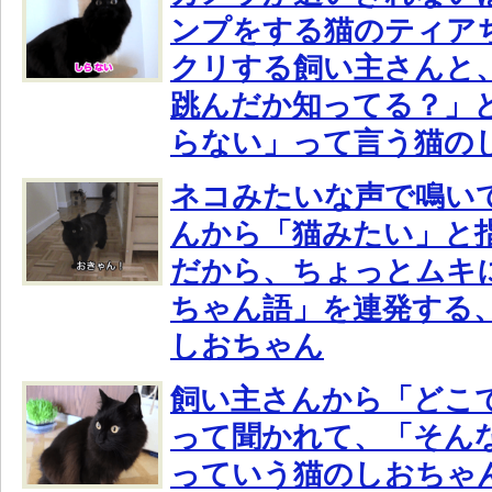
ンプをする猫のティア
クリする飼い主さんと
跳んだか知ってる？」
らない」って言う猫の
ネコみたいな声で鳴い
んから「猫みたい」と
だから、ちょっとムキ
ちゃん語」を連発する
しおちゃん
飼い主さんから「どこ
って聞かれて、「そん
っていう猫のしおちゃ