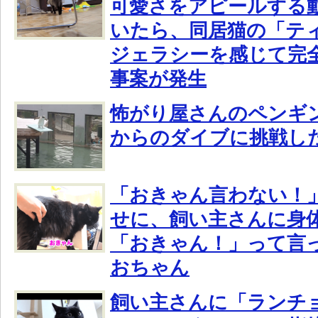
可愛さをアピールする
いたら、同居猫の「テ
ジェラシーを感じて完
事案が発生
怖がり屋さんのペンギ
からのダイブに挑戦し
「おきゃん言わない！
せに、飼い主さんに身
「おきゃん！」って言
おちゃん
飼い主さんに「ランチ