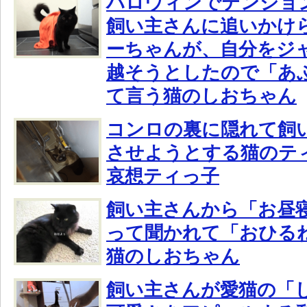
ハロウィンでテンショ
飼い主さんに追いかけ
ーちゃんが、自分をジ
越そうとしたので「あ
て言う猫のしおちゃん
コンロの裏に隠れて飼
させようとする猫のテ
哀想ティっ子
飼い主さんから「お昼
って聞かれて「おひる
猫のしおちゃん
飼い主さんが愛猫の「