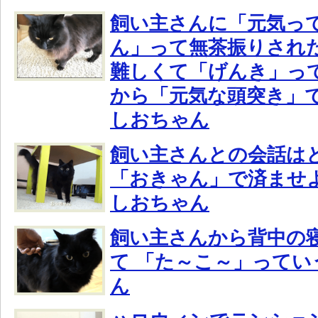
飼い主さんに「元気っ
ん」って無茶振りされ
難しくて「げんき」っ
から「元気な頭突き」
しおちゃん
飼い主さんとの会話は
「おきゃん」で済ませ
しおちゃん
飼い主さんから背中の
て 「た～こ～」ってい
ん