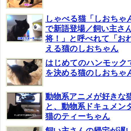
しゃべる猫「しおちゃ
で新語登場／飼い主さ
将！」と呼べれて「お
える猫のしおちゃん
はじめてのハンモック
を決める猫のしおちゃ
動物系アニメが好きな
と、動物系ドキュメン
猫のティーちゃん
飼い主さんの帰宅が遅