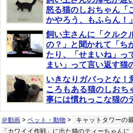
怒る猫のしおちゃん「
かやろう、もふらん！
飼い主さんに「クルク
の？」と聞かれて「ち
たり、「せまいね」っ
まい」って言い返す猫
いきなりガバっとな！
ころもある猫のしおち
事には慣れっこな猫の
＠動画
>
ペット・動物
>
キャットタワーの
「カワイイ作戦」に出た猫のティーちゃんに