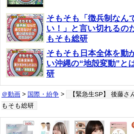
そもそも「徴兵制なん
い！」と言い切れるの
もそも総研
そもそも日本全体を動
い沖縄の“地殻変動”と
研
＠動画
>
国際・紛争
>
【緊急生SP】 後藤
もそも総研