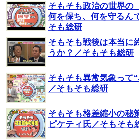
そもそも政治の世界の
何を保ち、何を守るん
そも総研
そもそも戦後は本当に
うか？／そもそも総研
そもそも異常気象って“
／そもそも総研
そもそも格差縮小の秘策
ピケティ氏／そもそも