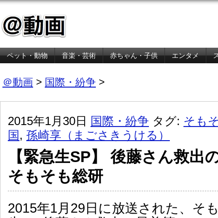
ペット・動物
音楽・芸術
赤ちゃん・子供
エンタメ
金融・経済
＠動画
>
国際・紛争
>
2015年1月30日
国際・紛争
タグ:
そも
国
,
孫崎享（まごさきうける）
【緊急生SP】 後藤さん救出
そもそも総研
2015年1月29日に放送された、