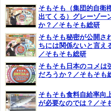
そもそも（集団的自衛
出てくる）グレーゾー
か？／そもそも総研
そもそも秘密が公開さ
ちには関係ないと言え
／そもそも総研
そもそも日本のコメは
だろうか？／そもそも
そもそも食料自給率向
が必要なのでは？／そ