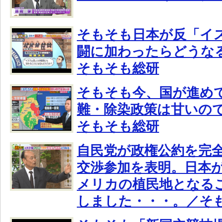
そもそも日本が反「イ
闘に加わったらどうな
そもそも総研
そもそも今、国が進め
難・除染政策は甘いの
そもそも総研
自民党が政権公約を完全
交渉参加を表明。日本
メリカの植民地となる
しました・・・。／そ