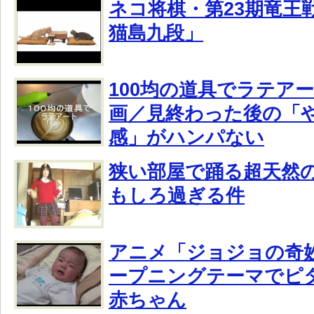
ネコ将棋・第23期竜王戦
猫島九段」
100均の道具でラテア
画／見終わった後の「
感」がハンパない
狭い部屋で踊る超天然
もしろ過ぎる件
アニメ「ジョジョの奇
ープニングテーマでピ
赤ちゃん