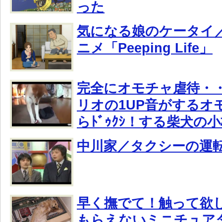
った
気になる娘のケータイ
ニメ「Peeping Life」
完全にオモチャ虐待・
リオの1UP音がするオ
らﾄﾞｩｸｼ！する柴犬の
中川家／タクシーの運
早く撫でて！触って欲
もらえないミニチュア