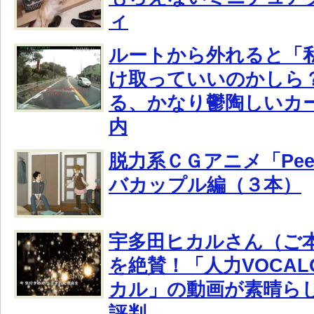
ィ
ルートから外れると「
け取っていいのかしら
る、かなり鬱陶しいカ
内
脱力系ＣＧアニメ「Peepi
バカップル編（３本）
宇多田ヒカルさん（ご
を絶賛！「人力VOCAL
カル」の動画が素晴ら
評判