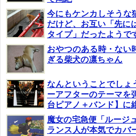
今にもケンカしそうな
だけど、お互い「先に
タイプ」だったようで
おやつのある時・ない
ぎる柴犬の凛ちゃん
なんということでしょ
ーアフターのテーマを
台ピアノ＋バンド】に
魔女の宅急便「ルージ
ランス人が本気でカバ