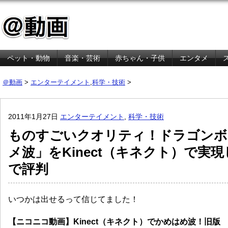
ペット・動物
音楽・芸術
赤ちゃん・子供
エンタメ
金融・経済
＠動画
>
エンターテイメント
,
科学・技術
>
2011年1月27日
エンターテイメント
,
科学・技術
ものすごいクオリティ！ドラゴンボ
メ波」をKinect（キネクト）で実
で評判
いつかは出せるって信じてました！
【ニコニコ動画】Kinect（キネクト）でかめはめ波！旧版