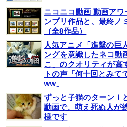
ニコニコ動画 動画アワー
ンプリ作品と、最終ノ
（全8作品）
人気アニメ「進撃の巨
ングを意識したネコ動
こ」のクオリティが高
トの声「何十回とみて
ww」
ずっと子猫のターン！
動画で、萌え死ぬ人が
様です