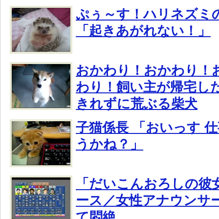
ぷぅ～す！ハリネズミ
「起きあがれない！」
おかわり！おかわり！
わり！飼い主が帰宅し
きれずに荒ぶる柴犬
子猫係長 「おいっす 
うかね？」
「だいこんおろしの彼
ース／女性アナウンサ
て悶絶