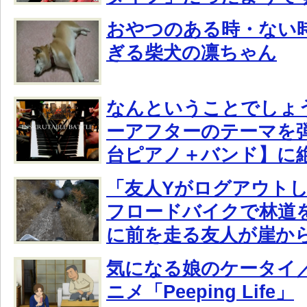
おやつのある時・ない
ぎる柴犬の凛ちゃん
なんということでしょ
ーアフターのテーマを
台ピアノ＋バンド】に
「友人Yがログアウト
フロードバイクで林道
に前を走る友人が崖か
気になる娘のケータイ
ニメ「Peeping Life」