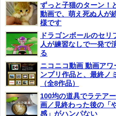
ずっと子猫のターン！
動画で、萌え死ぬ人が
様です
ドラゴンボールのセリ
人が練習なしで一発で
る
ニコニコ動画 動画アワー
ンプリ作品と、最終ノ
（全8作品）
100均の道具でラテア
画／見終わった後の「
感」がハンパない