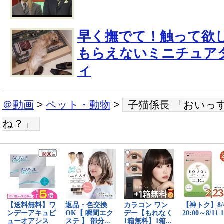
早く撫でて！触って欲
もらえないミニチュア
ィ
＠動画
>
ペット・動物
>
子猫係長 「おいっ
ね？」