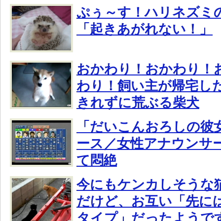
ぷぅ～す！ハリネズミ
「起きあがれない！」
おかわり！おかわり！
わり！飼い主が帰宅し
きれずに荒ぶる柴犬
「だいこんおろしの彼
ース／女性アナウンサ
て悶絶
今にもケンカしそうな
だけど、お互い「先に
タイプ」だったようで