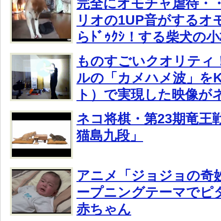
完全にオモチャ虐待・
リオの1UP音がするオ
らﾄﾞｩｸｼ！する柴犬の
ものすごいクオリティ
ルの「カメハメ波」をKi
ト）で実現した映像が
ネコ将棋・第23期竜王戦
猫島九段」
アニメ「ジョジョの奇
ープニングテーマでピ
赤ちゃん