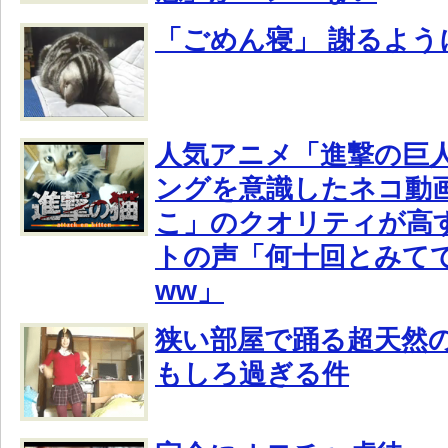
「ごめん寝」 謝るよう
人気アニメ「進撃の巨
ングを意識したネコ動
こ」のクオリティが高
トの声「何十回とみて
ww」
狭い部屋で踊る超天然
もしろ過ぎる件