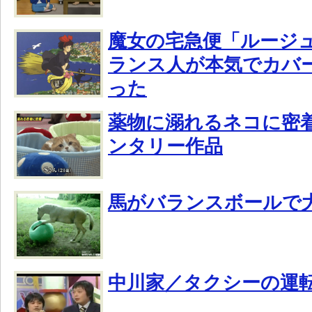
魔女の宅急便「ルージ
ランス人が本気でカバ
った
薬物に溺れるネコに密
ンタリー作品
馬がバランスボールで
中川家／タクシーの運