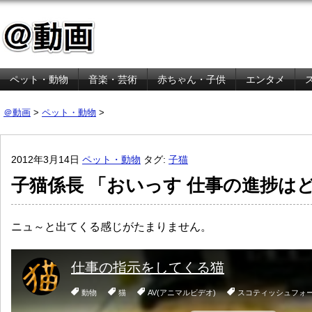
ペット・動物
音楽・芸術
赤ちゃん・子供
エンタメ
金融・経済
＠動画
>
ペット・動物
>
2012年3月14日
ペット・動物
タグ:
子猫
子猫係長 「おいっす 仕事の進捗は
ニュ～と出てくる感じがたまりません。