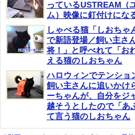
っているUSTREAM
ム）映像に釘付けにな
しゃべる猫「しおちゃ
で新語登場／飼い主さ
将！」と呼べれて「お
える猫のしおちゃん
ハロウィンでテンショ
飼い主さんに追いかけ
ーちゃんが、自分をジ
越そうとしたので「あ
て言う猫のしおちゃん