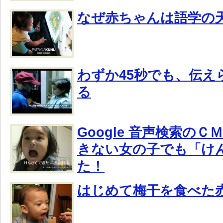
なぜ赤ちゃんは語学の
わずか45秒でも、伝え
る
Google 音声検索の
きない女の子でも「け
た！
はじめて梅干を食べた