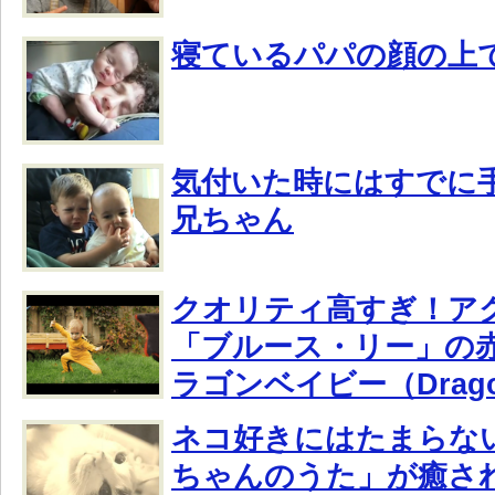
寝ているパパの顔の上
気付いた時にはすでに
兄ちゃん
クオリティ高すぎ！ア
「ブルース・リー」の赤
ラゴンベイビー（Drago
ネコ好きにはたまらな
ちゃんのうた」が癒さ