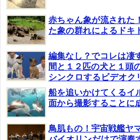
赤ちゃん象が流された
た象の群れによるドキ
編集なし？でコレは凄
間と１２匹の犬と１頭
シンクロするビデオク
船を追いかけてくるイ
面から撮影することに
鳥肌もの！宇宙戦艦ヤ
バイオリンだけで演奏