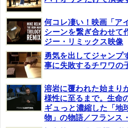
何コレ凄い！映画「ア
シーンを繋ぎ合わせて
ジー・リミックス映像
勇気を出してジャンプ
事に失敗するチワワの
溶岩に覆われた始まり
様性に至るまで。生命
ギュっと濃縮した「地
物」の物語／フランス