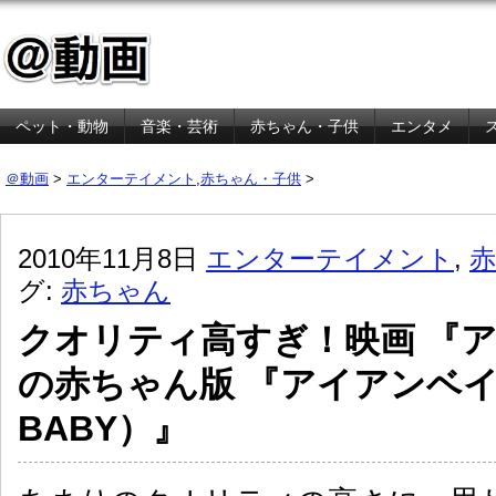
ペット・動物
音楽・芸術
赤ちゃん・子供
エンタメ
金融・経済
＠動画
>
エンターテイメント
,
赤ちゃん・子供
>
2010年11月8日
エンターテイメント
,
グ:
赤ちゃん
クオリティ高すぎ！映画 『
の赤ちゃん版 『アイアンベイ
BABY）』