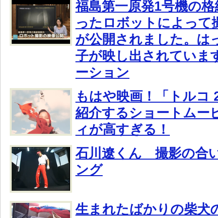
福島第一原発1号機の格
ったロボットによって
が公開されました。は
子が映し出されていま
ーション
もはや映画！「トルコ 
紹介するショートムー
ィが高すぎる！
石川遼くん 撮影の合
ング
生まれたばかりの柴犬