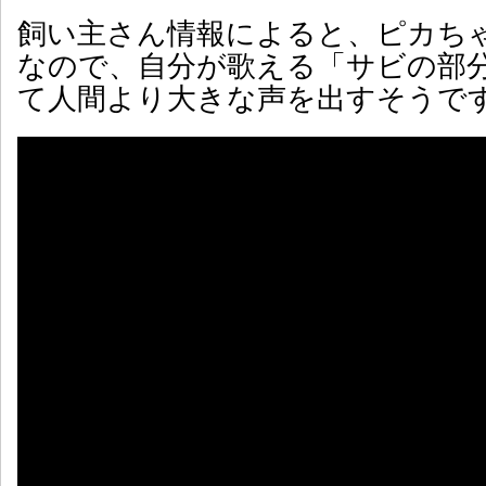
飼い主さん情報によると、ピカち
なので、自分が歌える「サビの部
て人間より大きな声を出すそうで