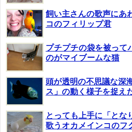
飼い主さんの歌声にあ
コのフィリップ君
プチプチの袋を被って
のがマイブームな猫
頭が透明の不思議な深
ス」の動く様子を捉え
とっても上手に「とな
歌うオカメインコのフ