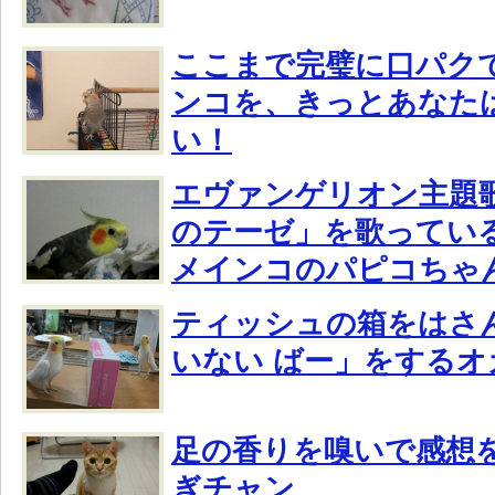
ここまで完璧に口パク
ンコを、きっとあなた
い！
エヴァンゲリオン主題
のテーゼ」を歌ってい
メインコのパピコちゃ
ティッシュの箱をはさ
いない ばー」をするオ
足の香りを嗅いで感想
ぎチャン