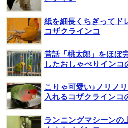
紙を細長くちぎってド
コザクラインコ
昔話「桃太郎」をほぼ
したおしゃべりインコ
こりゃ可愛い♪ノリノ
入れるコザクラインコ
ランニングマシーンの