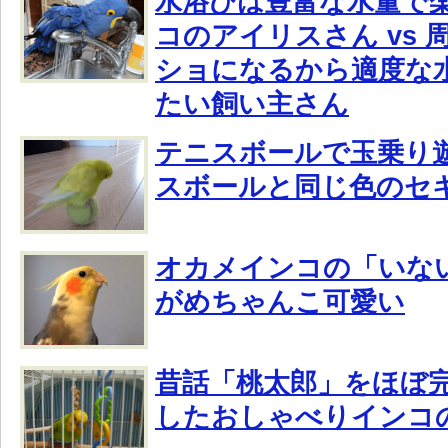
水浴びは豊富な水量で
コのアイリスさん vs
ショになるから適度な
たい飼い主さん
テニスボールで玉乗り
スボールと同じ色のセ
オカメインコの「いな
がめちゃんこ可愛い
昔話「桃太郎」をほぼ
したおしゃべりインコ