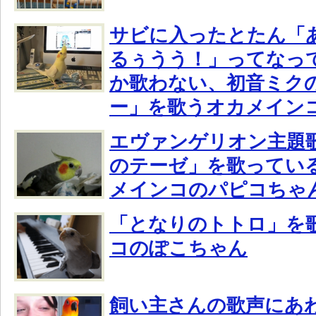
サビに入ったとたん「
るぅうう！」ってなっ
か歌わない、初音ミク
ー」を歌うオカメイン
エヴァンゲリオン主題
のテーゼ」を歌ってい
メインコのパピコちゃ
「となりのトトロ」を
コのぽこちゃん
飼い主さんの歌声にあ