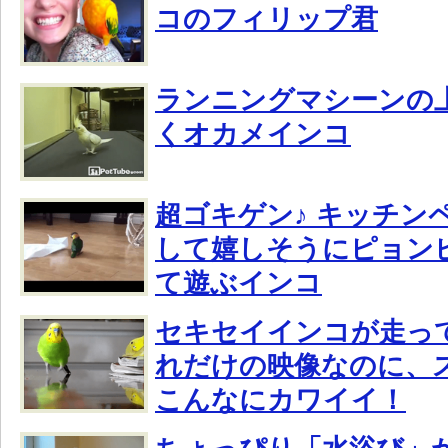
コのフィリップ君
ランニングマシーンの
くオカメインコ
超ゴキゲン♪ キッチン
して嬉しそうにピョン
て遊ぶインコ
セキセイインコが走っ
れだけの映像なのに、
こんなにカワイイ！