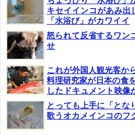
ちょっぴり「水浴び」
キセイインコがあみ出
「水浴び」がカワイイ
怒られて反省するワンコ
せ
これが外国人観光客か
料理研究家が日本の食
したドキュメント映像
とっても上手に「とな
歌うオカメインコのフ