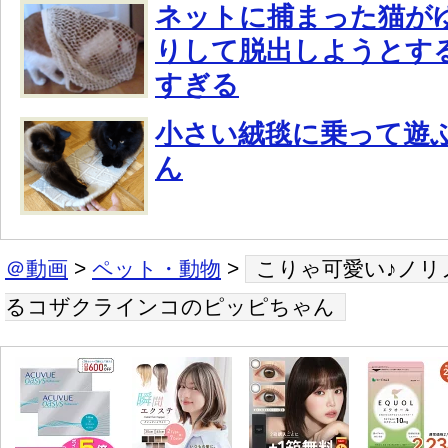
ネットに捕まった猫が
りして脱出しようとす
すぎる
小さい絨毯に乗って遊
ん
＠動画
>
ペット・動物
>
こりゃ可愛い♪ノリ
るコザクラインコのピッピちゃん