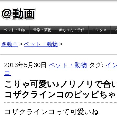
ペット・動物
音楽・芸術
赤ちゃん・子供
エンタメ
金融・経済
＠動画
>
ペット・動物
>
2013年5月30日
ペット・動物
タグ:
イ
コ
こりゃ可愛い♪ノリノリで合
コザクラインコのピッピちゃ
コザクラインコって可愛いね