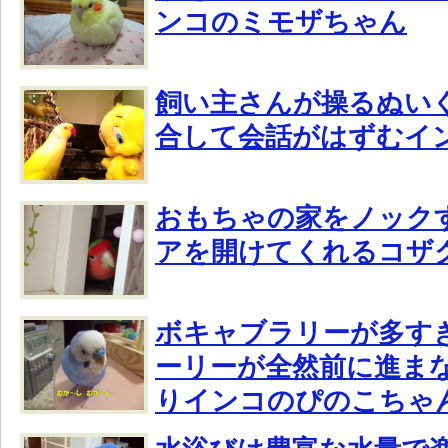
ンコのミモザちゃん
飼い主さんが操るぬい
合して会話がはずむイ
おもちゃの家をノック
アを開けてくれるコザ
ボキャブラリーが多す
ーリーが全然前に進ま
りインコのぴのこちゃ