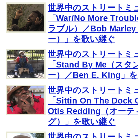
世界中のストリートミ
「War/No More Tro
ラブル）／Bob Marl
ー）」を歌い継ぐ
世界中のストリートミ
「Stand By Me（
ー）／Ben E. King
世界中のストリートミ
「Sittin On The Dock 
Otis Redding（オ
グ）」を歌い継ぐ
世界中のストリートミ