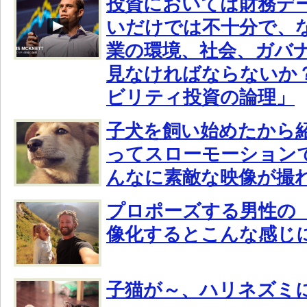
投資においては財務デ
いだけでは不十分で、
業の環境、社会、ガバ
見なければならないか
ビリティ投資の論理」
子犬を飼い始めたから
ってスローモーション
んなに素敵な映像が撮
プロポーズする男性の
像化するとこんな感じ
子猫が～、ハリネズミ