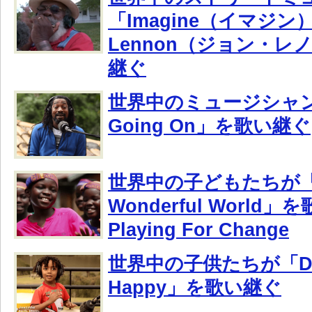
「Imagine（イマジン）
Lennon（ジョン・レ
継ぐ
世界中のミュージシャンが
Going On」を歌い継ぐ
世界中の子どもたちが「W
Wonderful World
Playing For Change
世界中の子供たちが「Don’
Happy」を歌い継ぐ