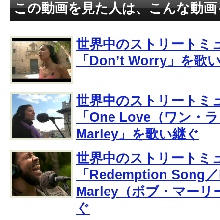
この動画を見た人は、こんな動画
世界中のストリートミ
「Don’t Worry」を歌
世界中のストリートミ
「One Love（ワン・
Marley」を歌い継ぐ
世界中のストリートミ
「Redemption Song／
Marley（ボブ・マー
ぐ