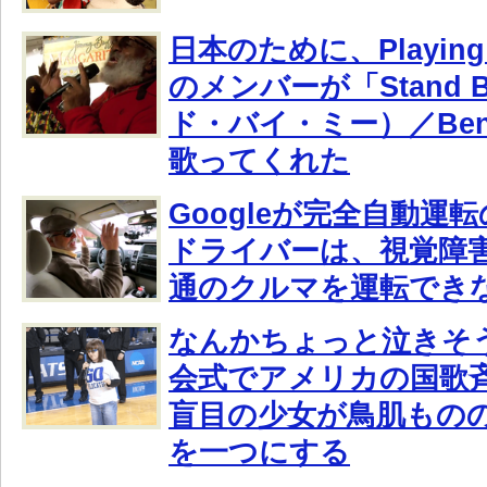
日本のために、Playing F
のメンバーが「Stand 
ド・バイ・ミー）／Ben E
歌ってくれた
Googleが完全自動運
ドライバーは、視覚障
通のクルマを運転でき
なんかちょっと泣きそう
会式でアメリカの国歌
盲目の少女が鳥肌もの
を一つにする