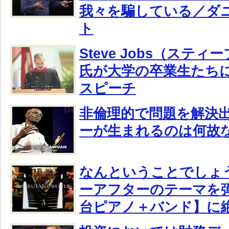
我々を騙している／ダ
ト
Steve Jobs（ステ
氏が大学の卒業生たち
スピーチ
非倫理的で問題を解決
ーが生まれるのは何故
なんということでしょ
ーアフターのテーマを
台ピアノ＋バンド】に