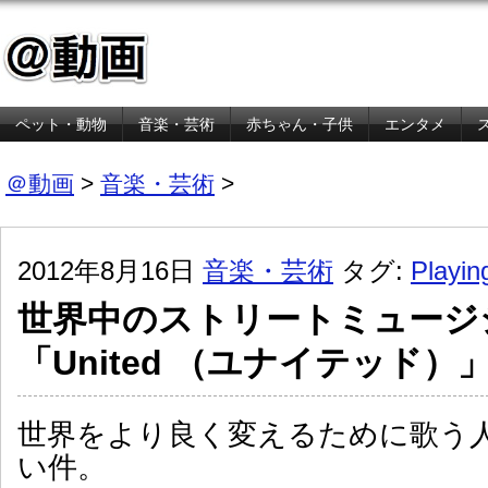
ペット・動物
音楽・芸術
赤ちゃん・子供
エンタメ
金融・経済
＠動画
>
音楽・芸術
>
2012年8月16日
音楽・芸術
タグ:
Playin
世界中のストリートミュージ
「United （ユナイテッド
世界をより良く変えるために歌う
い件。