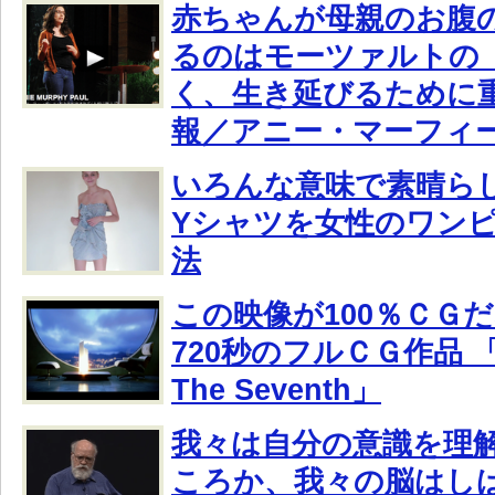
赤ちゃんが母親のお腹
るのはモーツァルトの
く、生き延びるために
報／アニー・マーフィ
いろんな意味で素晴ら
Yシャツを女性のワン
法
この映像が100％ＣＧ
720秒のフルＣＧ作品 「Th
The Seventh」
我々は自分の意識を理
ころか、我々の脳はし