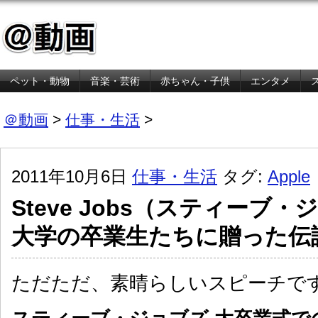
ペット・動物
音楽・芸術
赤ちゃん・子供
エンタメ
金融・経済
＠動画
>
仕事・生活
>
2011年10月6日
仕事・生活
タグ:
Apple
Steve Jobs（スティーブ
大学の卒業生たちに贈った伝
ただただ、素晴らしいスピーチで