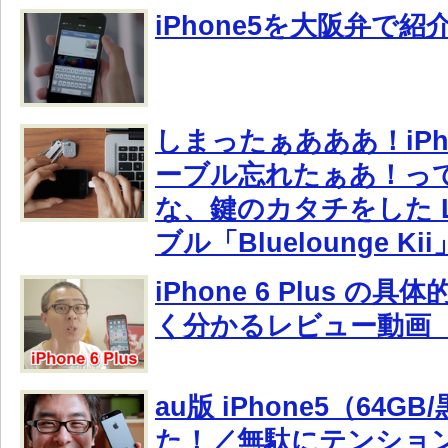
iPhone5を大阪弁で
しまったぁあああ！iPh
ーブル忘れたぁあ！っ
な、鍵のカタチをした Lig
ブル「Bluelounge Kii
iPhone 6 Plus の
く分かるレビュー動画 
au版 iPhone5（64
た！／無駄にテンショ