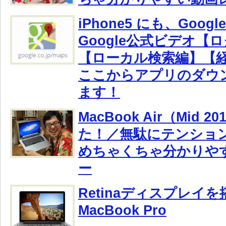
iPhone5 にも、Goo
Google公式ビデオ【
【ローカル検索編】【
ここからアプリのダウ
ます！
MacBook Air（Mid 
た！／無駄にテンショ
めちゃくちゃ分かりや
ー
Retinaディスプレイ
MacBook Pro