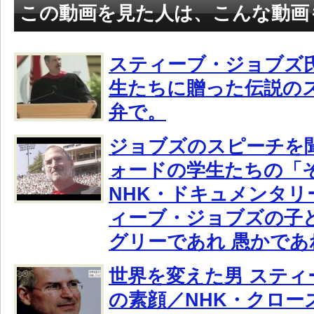
この動画を見た人は、こんな動画
スティーブ・ジョブズ
生たちに贈った伝説の
弁で。
ジョブズのスピーチを
ォードの学生たちの「
NHK・ドキュメンタリ
ィーブ・ジョブズの子
グリーであれ 愚かであ
世界を変えた男 スティ
の素顔／NHK・クロー