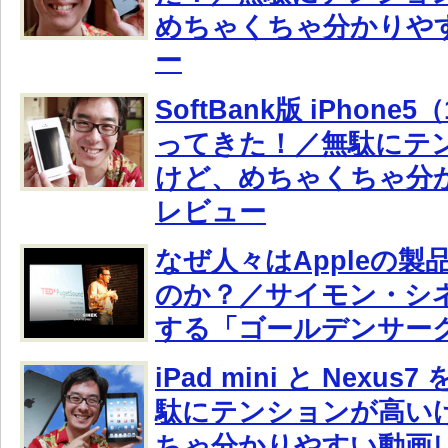
めちゃくちゃ分かりや
ー
SoftBank版 iPhone
ってきた！／無駄にテ
けど、めちゃくちゃ分
レビュー
なぜ人々はAppleの
のか？／サイモン・シ
する「ゴールデンサー
iPad mini と Nexu
駄にテンションが高い
ちゃ分かりやすい動画