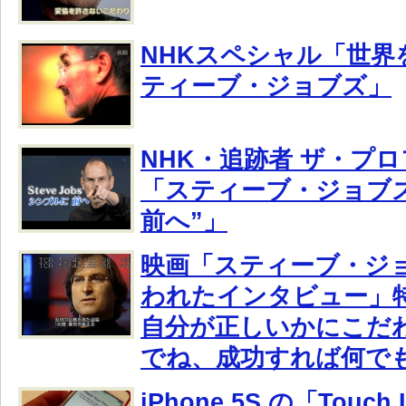
NHKスペシャル「世界
ティーブ・ジョブズ」
NHK・追跡者 ザ・プ
「スティーブ・ジョブズ
前へ”」
映画「スティーブ・ジョブ
われたインタビュー」
自分が正しいかにこだ
でね、成功すれば何で
iPhone 5S の「Touc