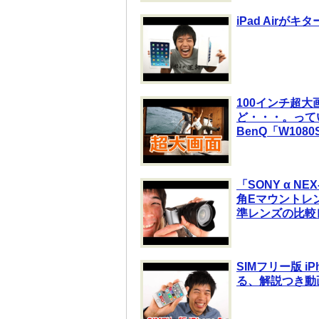
iPad Airが
100インチ超
ど・・・。って
BenQ「W10
「SONY α N
角Eマウントレンズ「
準レンズの比較
SIMフリー版 
る、解説つき動