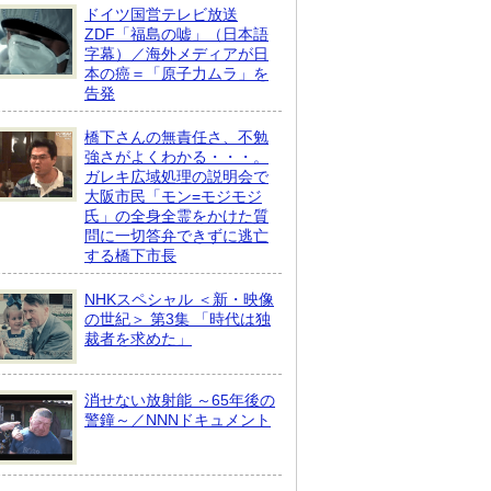
ドイツ国営テレビ放送
ZDF「福島の嘘」（日本語
字幕）／海外メディアが日
本の癌＝「原子力ムラ」を
告発
橋下さんの無責任さ、不勉
強さがよくわかる・・・。
ガレキ広域処理の説明会で
大阪市民「モン=モジモジ
氏」の全身全霊をかけた質
問に一切答弁できずに逃亡
する橋下市長
NHKスペシャル ＜新・映像
の世紀＞ 第3集 「時代は独
裁者を求めた」
消せない放射能 ～65年後の
警鐘～／NNNドキュメント