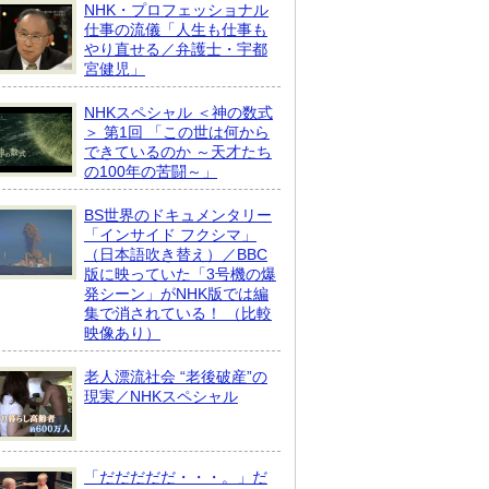
NHK・プロフェッショナル
仕事の流儀「人生も仕事も
やり直せる／弁護士・宇都
宮健児」
NHKスペシャル ＜神の数式
＞ 第1回 「この世は何から
できているのか ～天才たち
の100年の苦闘～」
BS世界のドキュメンタリー
「インサイド フクシマ」
（日本語吹き替え）／BBC
版に映っていた「3号機の爆
発シーン」がNHK版では編
集で消されている！ （比較
映像あり）
老人漂流社会 “老後破産”の
現実／NHKスペシャル
「だだだだだ・・・。」だ