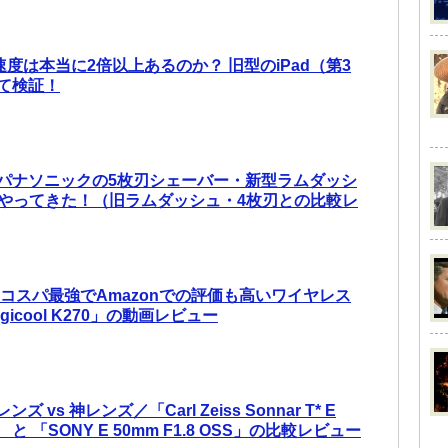
処理速度は本当に2倍以上あるのか？ 旧型のiPad（第3
て検証！
パナソニックの5枚刃シェーバー・新型ラムダッシ
4がやってきた！（旧ラムダッシュ・4枚刃との比較レ
！コスパ最強でAmazonでの評価も高いワイヤレス
icool K270」の動画レビュー
 vs 神レンズ／「Carl Zeiss Sonnar T* E
ZA」 と 「SONY E 50mm F1.8 OSS」の比較レビュー