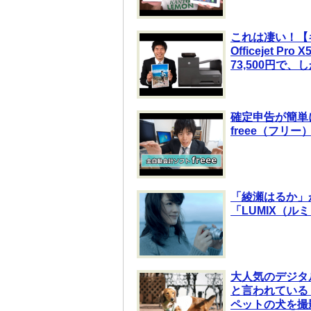
これは凄い！【
Officejet
73,500円で
確定申告が簡単
freee（フリ
「綾瀬はるか」
「LUMIX（ル
大人気のデジタル
と言われている「SO
ペットの犬を撮