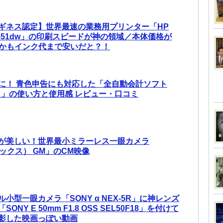
ギネス認定】世界最速の業務用プリンター「HP
 Pro X551dw」の印刷スピードが神の領域／本体価格が
、しかもインク代まで安いだと？！
に！ 青色申告にも対応した「全自動会計ソフト
ー）」の使い方と使用感 レビュー・口コミ
が美しい！世界最小ミラーレス一眼カメラ
ミックス） GM」のCM映像
小型一眼カメラ「SONY α NEX-5R」に神レンズ
NY E 50mm F1.8 OSS SEL50F18」を付けて
影した映画っぽい動画