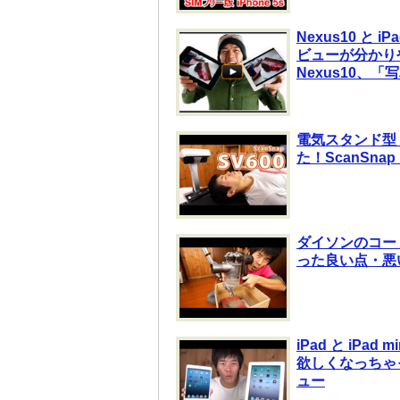
Nexus10 と
ビューが分かり
Nexus10、「
電気スタンド型 非
た！ScanSna
ダイソンのコー
った良い点・悪
iPad と iPad
欲しくなっちゃ
ュー