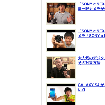
「SONY α 
型一眼カメラが
「SONY α 
メラ「SONY α
大人気のデジタル
その対策方法
GALAXY S
い点