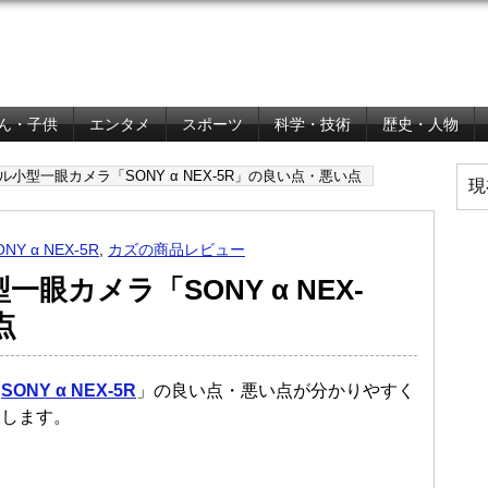
ん・子供
エンタメ
スポーツ
科学・技術
歴史・人物
小型一眼カメラ「SONY α NEX-5R」の良い点・悪い点
現
ONY α NEX-5R
,
カズの商品レビュー
眼カメラ「SONY α NEX-
点
「
SONY α NEX-5R
」の良い点・悪い点が分かりやすく
介します。