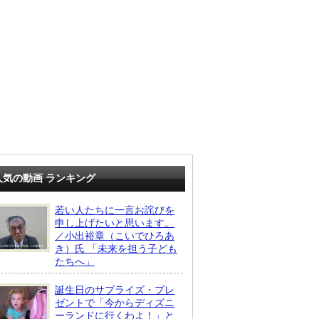
人気の動画 ランキング
若い人たちに一言お詫びを
申し上げたいと思います。
／小出裕章（こいでひろあ
き）氏 「未来を担う子ども
たちへ」
誕生日のサプライズ・プレ
ゼントで「今からディズニ
ーランドに行くわよ！」と