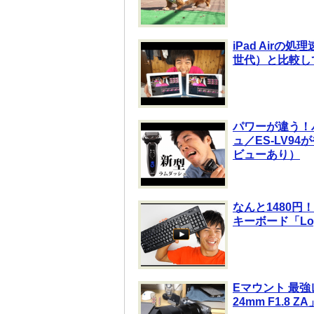
iPad Airの
世代）と比較し
パワーが違う！
ュ／ES-LV9
ビューあり）
なんと1480円
キーボード「Log
Eマウント 最強レンズ
24mm F1.8 