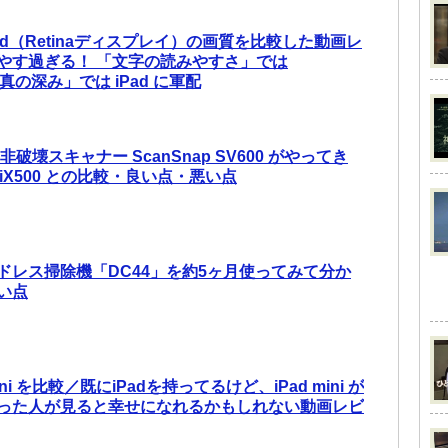
 iPad（Retinaディスプレイ）の画質を比較した動画レ
やす過ぎる！ 「文字の読みやすさ」では
写真の深み」では iPad に軍配
破壊スキャナー ScanSnap SV600 がやってき
p iX500 との比較・良い点・悪い点
ドレス掃除機「DC44」を約5ヶ月使ってみて分か
い点
 mini を比較／既にiPadを持ってるけど、iPad mini が
った人が見ると幸せになれるかもしれない動画レビ