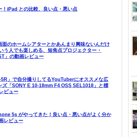
キター！iPad との比較、良い点・悪い点
大画面のホームシアターとかあんまり興味ないんだけ
いう人でも楽しめる、短焦点プロジェクター・
80ST」の動画レビュー
EX-5R」で自分撮りしてるYouTuberにオススメな広
SONY E 10-18mm F4 OSS SEL1018」と標
レビュー
iPhone 5s がやってきた！良い点・悪い点がよく分か
画レビュー