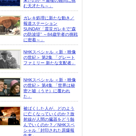
来たのか ～最後の難問に挑
む天才たち～」
ガレキ処理に新たな動き／
報道ステーション
SUNDAY「震災ガレキで“森
の防波堤” ～84歳学者の挑戦
に密着～」
NHKスペシャル ＜新・映像
の世紀＞ 第2集 「グレート
ファミリー 新たな支配者」
NHKスペシャル ＜新・映像
の世紀＞ 第4集 「世界は秘
密と嘘（うそ）に覆われ
た」
被ばくした人が、どのよう
に亡くなっていくのか？放
射線が人間の臓器をどう蝕
んでいくのか？／NHKスペ
シャル「封印された原爆報
告書」