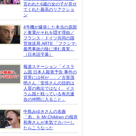
言われた6歳の女の子が見せ
てくれた最高のリアクショ
ン
4号機が爆発した本当の原因
と東電がそれを隠す理由／
フランス・ドイツ共同の国
営放送局 ARTE 「フクシマ-
最悪事故の陰に潜む真実」
（日本語字幕）
報道ステーション「イスラ
ム国 日本人殺害予告 事件の
背景には何が…」／古賀茂
明さん「安倍さんの目的は
人質の救出ではなく、イス
ラム国と戦っている有志連
合の仲間に入ること」
中島みゆきさんの名曲
「糸」を Mr.Children の桜井
和寿さんが本気でカバーし
たらこうなった