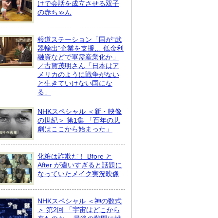
けで会話を成立させる双子
の赤ちゃん
報道ステーション「国が“武
器輸出”企業を支援… 低金利
融資などで軍需産業化か」
／古賀茂明さん「日本はア
メリカのように戦争がない
と生きていけない国にな
る」
NHKスペシャル ＜新・映像
の世紀＞ 第1集 「百年の悲
劇はここから始まった」
化粧は詐欺だ！ Bfore と
After が違いすぎると話題に
なっていたメイク実況映像
NHKスペシャル ＜神の数式
＞ 第2回 「宇宙はどこから