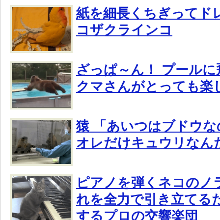
紙を細長くちぎってド
コザクラインコ
ざっぱ～ん！ プールに
クマさんがとっても楽
猿 「あいつはブドウ
オレだけキュウリなん
ピアノを弾くネコのノ
れを全力で引き立てる
するプロの交響楽団