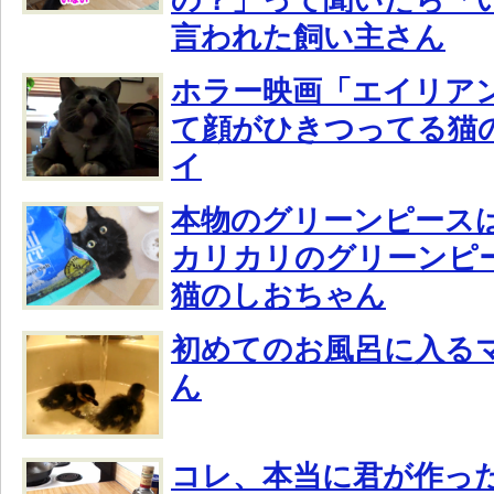
言われた飼い主さん
ホラー映画「エイリア
て顔がひきつってる猫
イ
本物のグリーンピース
カリカリのグリーンピ
猫のしおちゃん
初めてのお風呂に入る
ん
コレ、本当に君が作っ