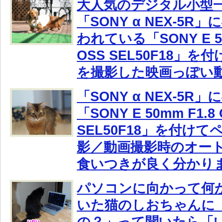
大人気のデジタル小型
「SONY α NEX-5R
われている「SONY E 50
OSS SEL50F18」
を撮影した映画っぽい
「SONY α NEX-5R
「SONY E 50mm F1.8
SEL50F18」を付け
影／動画撮影時のオー
食いつきが良く分かり
パソコンに向かって何
いた猫のしおちゃんに
の？」って聞いたら「