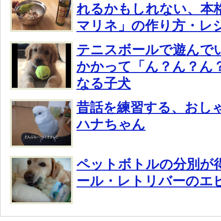
れるかもしれない、本
マリネ」の作り方・レ
テニスボールで遊んで
かかって「ん？ん？ん？
なる子犬
昔話を練習する、おし
ハナちゃん
ペットボトルの分別が
ール・レトリバーのエ