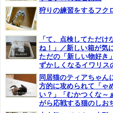
狩りの練習をするフク
「て、点検してただけ
ね！」／新しい箱が気
ただの「新しい物好き
ずかしくなるイワリス
同居猫のティアちゃん
方的に攻められて「ゃ
い？」「むかつくな～
がら応戦する猫のしお