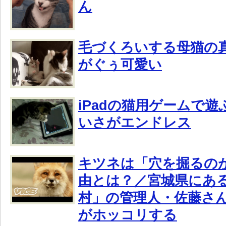
ん
毛づくろいする母猫の
がぐぅ可愛い
iPadの猫用ゲームで
いさがエンドレス
キツネは「穴を掘るのが
由とは？／宮城県にあ
村」の管理人・佐藤さ
がホッコリする