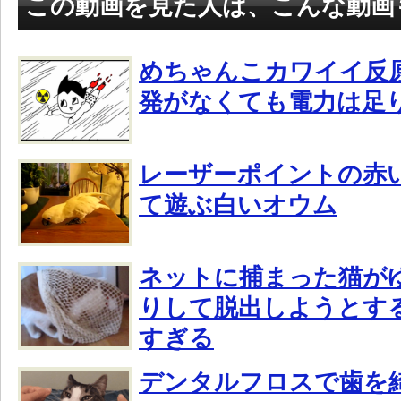
この動画を見た人は、こんな動画
めちゃんこカワイイ反
発がなくても電力は足
レーザーポイントの赤
て遊ぶ白いオウム
ネットに捕まった猫が
りして脱出しようとす
すぎる
デンタルフロスで歯を