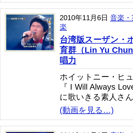
2010年11月6日
音楽・
楽
台湾版スーザン・
育群（Lin Yu C
唱力
ホイットニー・ヒ
『 I Will Always L
に歌いきる素人さ
(動画を見る…)