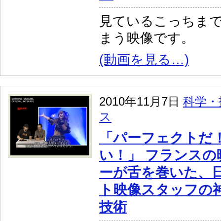
見ているこっちま
まう映像です。
(動画を見る…)
2010年11月7日
科学・
ス
「パーフェクトだ
い！」 フランスの
ーが舌を巻いた、
ト映像スタッフの
技術