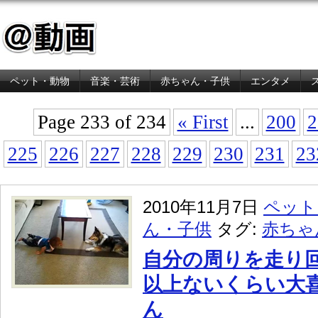
ペット・動物
音楽・芸術
赤ちゃん・子供
エンタメ
金融・経済
Page 233 of 234
« First
...
200
2
225
226
227
228
229
230
231
23
2010年11月7日
ペット
ん・子供
タグ:
赤ちゃ
自分の周りを走り
以上ないくらい大
ん