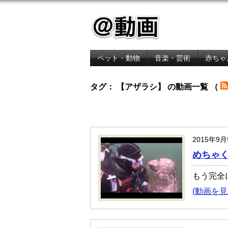
ペット・動物
音楽・芸術
赤ちゃ
金融・経済
タグ： 【アザラシ】 の動画一覧 （
2015年9
めちゃ
もう完全
(動画を見