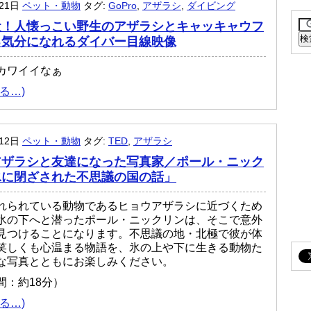
月21日
ペット・動物
タグ:
GoPro
,
アザラシ
,
ダイビング
犬！人懐っこい野生のアザラシとキャッキャウフ
る気分になれるダイバー目線映像
カワイイなぁ
る…)
月12日
ペット・動物
タグ:
TED
,
アザラシ
アザラシと友達になった写真家／ポール・ニック
氷に閉ざされた不思議の国の話」
れられている動物であるヒョウアザラシに近づくため
氷の下へと潜ったポール・ニックリンは、そこで意外
見つけることになります。不思議の地・北極で彼が体
笑しくも心温まる物語を、氷の上や下に生きる動物た
な写真とともにお楽しみください。
間：約18分）
る…)