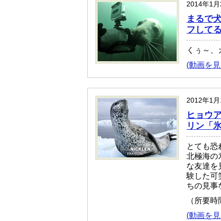
2014年1
まるで
フして
くぅ～、
(動画を見
2012年1
ヒョウ
リン「
とても恐
北極海の
な友達を
験した可
ちの見事
（所要時
(動画を見