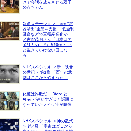
けで会話を成立させる双子
の赤ちゃん
報道ステーション「国が“武
器輸出”企業を支援… 低金利
融資などで軍需産業化か」
／古賀茂明さん「日本はア
メリカのように戦争がない
と生きていけない国にな
る」
NHKスペシャル ＜新・映像
の世紀＞ 第1集 「百年の悲
劇はここから始まった」
化粧は詐欺だ！ Bfore と
After が違いすぎると話題に
なっていたメイク実況映像
NHKスペシャル ＜神の数式
＞ 第2回 「宇宙はどこから