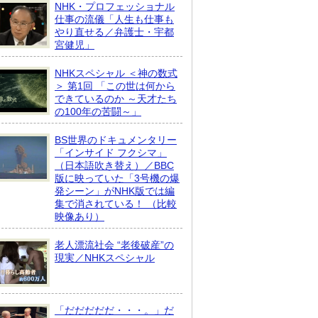
NHK・プロフェッショナル
仕事の流儀「人生も仕事も
やり直せる／弁護士・宇都
宮健児」
NHKスペシャル ＜神の数式
＞ 第1回 「この世は何から
できているのか ～天才たち
の100年の苦闘～」
BS世界のドキュメンタリー
「インサイド フクシマ」
（日本語吹き替え）／BBC
版に映っていた「3号機の爆
発シーン」がNHK版では編
集で消されている！ （比較
映像あり）
老人漂流社会 “老後破産”の
現実／NHKスペシャル
「だだだだだ・・・。」だ