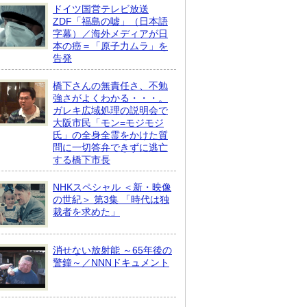
ドイツ国営テレビ放送
ZDF「福島の嘘」（日本語
字幕）／海外メディアが日
本の癌＝「原子力ムラ」を
告発
橋下さんの無責任さ、不勉
強さがよくわかる・・・。
ガレキ広域処理の説明会で
大阪市民「モン=モジモジ
氏」の全身全霊をかけた質
問に一切答弁できずに逃亡
する橋下市長
NHKスペシャル ＜新・映像
の世紀＞ 第3集 「時代は独
裁者を求めた」
消せない放射能 ～65年後の
警鐘～／NNNドキュメント