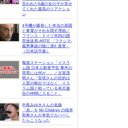
言われた6歳の女の子が見せ
てくれた最高のリアクショ
ン
4号機が爆発した本当の原因
と東電がそれを隠す理由／
フランス・ドイツ共同の国
営放送局 ARTE 「フクシマ-
最悪事故の陰に潜む真実」
（日本語字幕）
報道ステーション「イスラ
ム国 日本人殺害予告 事件の
背景には何が…」／古賀茂
明さん「安倍さんの目的は
人質の救出ではなく、イス
ラム国と戦っている有志連
合の仲間に入ること」
中島みゆきさんの名曲
「糸」を Mr.Children の桜井
和寿さんが本気でカバーし
たらこうなった