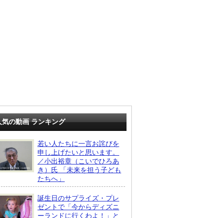
人気の動画 ランキング
若い人たちに一言お詫びを
申し上げたいと思います。
／小出裕章（こいでひろあ
き）氏 「未来を担う子ども
たちへ」
誕生日のサプライズ・プレ
ゼントで「今からディズニ
ーランドに行くわよ！」と