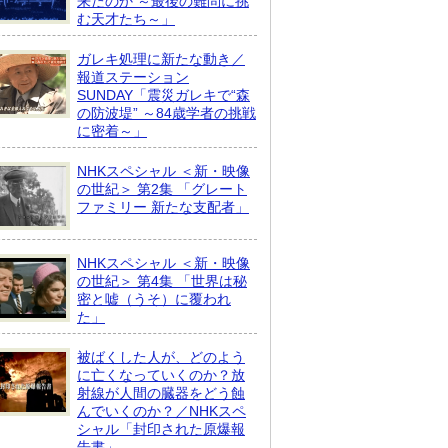
来たのか ～最後の難問に挑
む天才たち～」
ガレキ処理に新たな動き／
報道ステーション
SUNDAY「震災ガレキで“森
の防波堤” ～84歳学者の挑戦
に密着～」
NHKスペシャル ＜新・映像
の世紀＞ 第2集 「グレート
ファミリー 新たな支配者」
NHKスペシャル ＜新・映像
の世紀＞ 第4集 「世界は秘
密と嘘（うそ）に覆われ
た」
被ばくした人が、どのよう
に亡くなっていくのか？放
射線が人間の臓器をどう蝕
んでいくのか？／NHKスペ
シャル「封印された原爆報
告書」