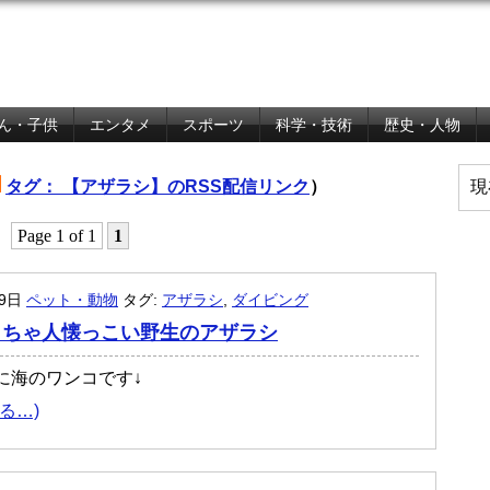
ん・子供
エンタメ
スポーツ
科学・技術
歴史・人物
タグ： 【アザラシ】のRSS配信リンク
）
現
Page 1 of 1
1
月9日
ペット・動物
タグ:
アザラシ
,
ダイビング
くちゃ人懐っこい野生のアザラシ
に海のワンコです↓
る…)