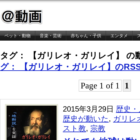
ペット・動物
音楽・芸術
赤ちゃん・子供
エンタメ
金融・経済
タグ： 【ガリレオ・ガリレイ】 の
グ： 【ガリレオ・ガリレイ】のRS
Page 1 of 1
1
2015年3月29日
歴史・
歴史が動いた
,
ガリレ
スト教
,
宗教