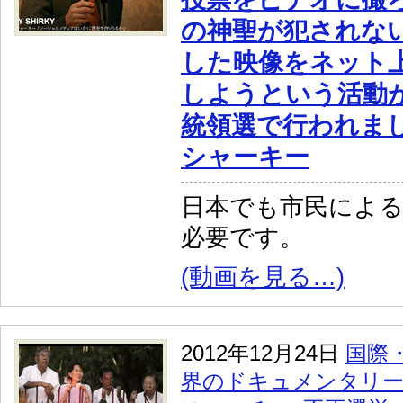
の神聖が犯されな
した映像をネット
しようという活動
統領選で行われま
シャーキー
日本でも市民による
必要です。
(動画を見る…)
2012年12月24日
国際
界のドキュメンタリ