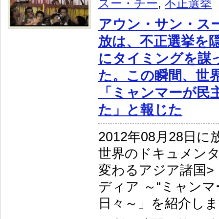
スー・チー
,
不正選挙
アウン・サン・ス
放は、不正選挙を
にタイミングを謀
た。この瞬間、世
「ミャンマーが民
た」と報じた
2012年08月28日
世界のドキュメンタ
変わるアジア諸国>
ディア ～“ミャンマ
日々～」を紹介しま