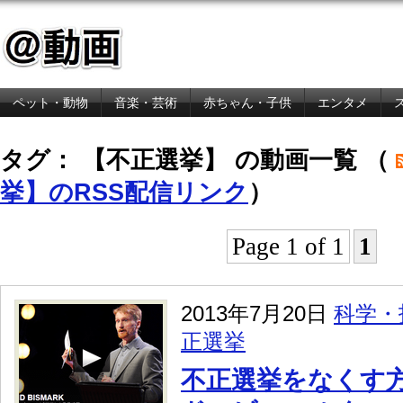
ペット・動物
音楽・芸術
赤ちゃん・子供
エンタメ
金融・経済
タグ： 【不正選挙】 の動画一覧 （
挙】のRSS配信リンク
）
Page 1 of 1
1
2013年7月20日
科学・
正選挙
不正選挙をなくす