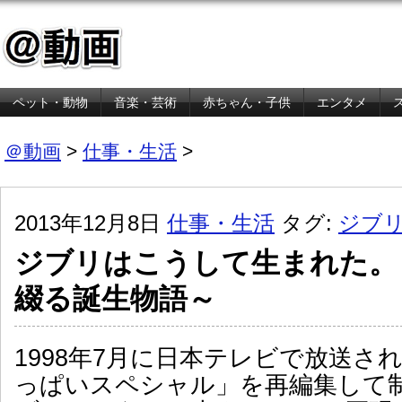
ペット・動物
音楽・芸術
赤ちゃん・子供
エンタメ
金融・経済
＠動画
>
仕事・生活
>
2013年12月8日
仕事・生活
タグ:
ジブ
ジブリはこうして生まれた。
綴る誕生物語～
1998年7月に日本テレビで放送さ
っぱいスペシャル」を再編集して