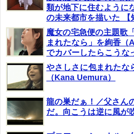
類が地下に住むように
の未来都市を描いた 【
魔女の宅急便の主題歌
まれたなら」を絢香（A
でカバーしたらこうな
やさしさに包まれたな
（Kana Uemura）
龍の巣だぁ！／父さん
だ。向こうは逆に風が