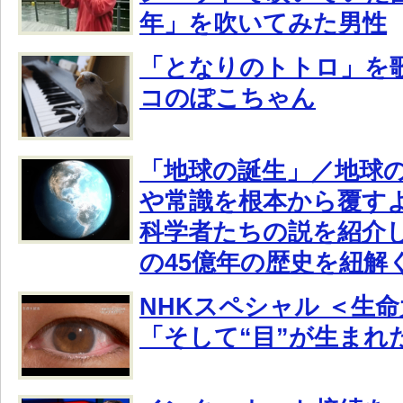
年」を吹いてみた男性
「となりのトトロ」を
コのぽこちゃん
「地球の誕生」／地球
や常識を根本から覆す
科学者たちの説を紹介
の45億年の歴史を紐解
NHKスペシャル ＜生命
「そして“目”が生まれ