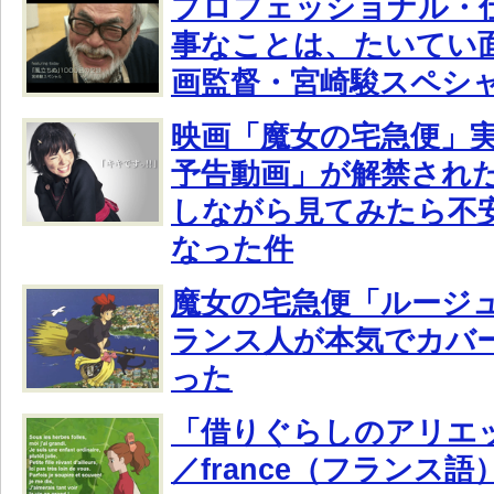
プロフェッショナル・
事なことは、たいてい
画監督・宮崎駿スペシ
映画「魔女の宅急便」
予告動画」が解禁され
しながら見てみたら不
なった件
魔女の宅急便「ルージ
ランス人が本気でカバ
った
「借りぐらしのアリエ
／france（フランス