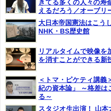
きてる多くの人々の寿命
えるだろう／オーブリ
大日本帝国憲法はこう
NHK・BS歴史館
リアルタイムで映像を
を消すことができる新
＜トマ・ピケティ講義＞ 
紀の資本論」 ～格差は
る～
スタジオ生出演！ 山本