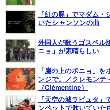
「紅の豚」でマダム・
いたシャンソンの曲
外国人が歌うゴスペル
ニョ」が素晴らしい
「崖の上のポニョ」を
ンジで。／クレモンテ
（Clémentine）
「天空の城ラピュタ」
ンペットで吹いていた