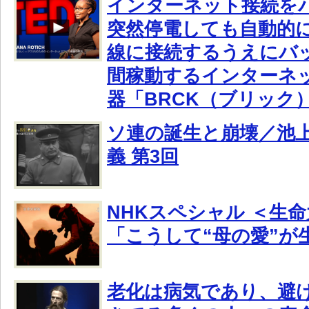
インターネット接続を
突然停電しても自動的に
線に接続するうえにバ
間稼動するインターネ
器「BRCK（ブリック
ソ連の誕生と崩壊／池
義 第3回
NHKスペシャル ＜生命
「こうして“母の愛”が
老化は病気であり、避